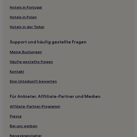
4-Sterne-Hotels in Taoyuan
Hotels in Portugal
3-Sterne-Hotels in Bezirk Pingzhen
Hotels in Polen
4-Sterne-Hotels in Dihua Street
Hotels in der Türkei
3-Sterne-Hotels in Bezirk Zhongli
Support und häufig gestellte Fragen
Hotels mit Parkplatz in Sanzhi
Meine Buchungen
Hotels mit Wellnessbereich in Taoyuan
Hotels mit inbegriffenem Frühstück nahe Chaoning Park
Häufig gestellte Fragen
Luxus nahe Daxi Old Street
Kontakt
Luxus in Wanhua
Eine Unterkunft bewerten
Hotels mit Parkplatz in Stadtzentrum von Keelung
Für Anbieter, Affliliate-Partner und Medien
Günstige in Stadtzentrum von Keelung
Affiliate-Partner-Programm
Hotels mit inbegriffenem Frühstück nahe Jinbaoli Old
Street
Presse
Hotels mit Parkplatz in Taipeh
Bei uns werben
Lgbtqia-Freundliche in Taipeh
Reiseveranstalter