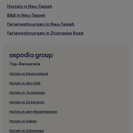
Hostels in Neu-Taipeh
B&B in Neu-Taipeh
Ferienwohnungen in Neu-Taipeh
Ferienwohnungen in Zhongxiao Road
Motels in Taoyuan
Hostels in Taoyuan
3-Sterne-Hotels in Bezirk Guishan
Top-Reiseziele
3-Sterne-Hotels in Daxi Old Street
Hotels in Deutschland
2-Sterne-Hotels in Daxi Old Street
Hotels in den USA
4-Sterne-Hotels in Daxi Old Street
Hotels in Tschechien
4-Sterne-Hotels in Wanhua
Hotels in Österreich
3-Sterne-Hotels in Tucheng
Hotels in den Niederlanden
3-Sterne-Hotels in Bezirk Longtan
Hotels in Italien
3-Sterne-Hotels in Bezirk Yangmei
5-Sterne-Hotels in Taoyuan
Hotels in Schweden