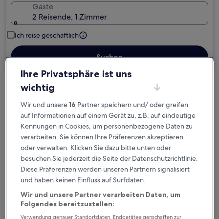
Gäste
2 Reisende, 1 Zimmer
Ich reise geschäftlich
Suchen
Ihre Privatsphäre ist uns
wichtig
Kostenlose Stornierung bei
Planänderungen
Wir und unsere
16
Partner speichern und/ oder greifen
auf Informationen auf einem Gerät zu, z.B. auf eindeutige
Kennungen in Cookies, um personenbezogene Daten zu
Verdiene Prämien für jede
verarbeiten. Sie können Ihre Präferenzen akzeptieren
wahrgenommene Übernachtung
oder verwalten. Klicken Sie dazu bitte unten oder
besuchen Sie jederzeit die Seite der Datenschutzrichtlinie.
Mehr sparen mit Preisen für Mitglieder
Diese Präferenzen werden unseren Partnern signalisiert
und haben keinen Einfluss auf Surfdaten.
Wir und unsere Partner verarbeiten Daten, um
Folgendes bereitzustellen:
Überprüfe die Preise für diese Daten
Verwendung genauer Standortdaten. Endgeräteeigenschaften zur