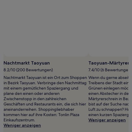
1 Übernachtung
von
2 Erwachsenen
gefunden
wurde.
Preise
und
Verfügbarkeiten
können
sich
ändern.
Es
Nachtmarkt Taoyuan
Taoyuan-Märtyrers
können
8.2/10 (200 Bewertungen)
7.4/10 (6 Bewertungen)
zusätzliche
Nachtmarkt Taoyuan ist ein Ort zum Shoppen
Wenn du gerne abseits
Bedingungen
in Bezirk Taoyuan. Verbringe den Nachmittag
Treibens der Stadt ein
gelten.
mit einem gemütlichen Spaziergang und
Grünen einlegen möchte
plane den einen oder anderen
einen Abstecher in den
Zwischenstopp in den zahlreichen
Märtyrerschrein in Bez
Geschäften und Restaurants ein, die sich hier
bist auf der Suche nach
aneinanderreihen. Shoppingliebhaber
Luft zu schnappen? Huto
kommen hier auf ihre Kosten: Tonlin Plaza
einen kurzen Spazierga
Einkaufszentrum.
Weniger anzeigen
Weniger anzeigen