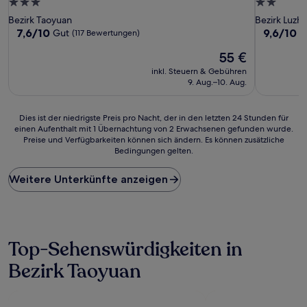
3.0-
2.0-
Sterne-
Sterne-
Bezirk Taoyuan
Bezirk Luzh
Unterkunft
Unterkunf
7.6
9.6
7,6/10
9,6/10
Gut
A
(117 Bewertungen)
von
von
Der
55 €
10,
10,
Preis
Gut,
Außergewö
inkl. Steuern & Gebühren
beträgt
(117
(10
9. Aug.–10. Aug.
55 €
Bewertungen)
Bewertun
Dies
Dies ist der niedrigste Preis pro Nacht, der in den letzten 24 Stunden für
einen Aufenthalt mit 1 Übernachtung von 2 Erwachsenen gefunden wurde.
ist
Preise und Verfügbarkeiten können sich ändern. Es können zusätzliche
der
Bedingungen gelten.
niedrigste
Preis
Weitere Unterkünfte anzeigen
pro
Nacht,
der
in
den
letzten
Top-Sehenswürdigkeiten in
24 Stunden
Bezirk Taoyuan
für
einen
Aufenthalt
mit