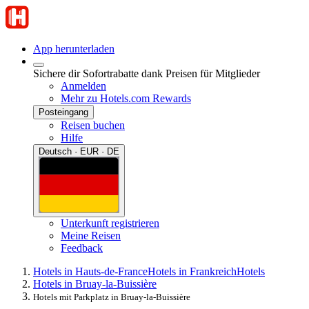
App herunterladen
Sichere dir Sofortrabatte dank Preisen für Mitglieder
Anmelden
Mehr zu Hotels.com Rewards
Posteingang
Reisen buchen
Hilfe
Deutsch · EUR · DE
Unterkunft registrieren
Meine Reisen
Feedback
Hotels in Hauts-de-France
Hotels in Frankreich
Hotels
Hotels in Bruay-la-Buissière
Hotels mit Parkplatz in Bruay-la-Buissière