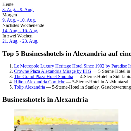
Heute
8. Aug. - 9. Aug.
Morgen
9. Aug. - 10. Aug.
Nächstes Wochenende
14. Aug. - 16. Aug.
In zwei Wochen
21. Aug. - 23. Aug.
Top 5 Businesshotels in Alexandria auf ein
Le Metropole Luxury Heritage Hotel Since 1902 by Paradise 
Crowne Plaza Alexandria Mirage by IHG
— 5-Sterne-Hotel in 
The Grand Plaza Hotel Smouha
— 4-Sterne-Hotel in Sidi Jabir
Hilton Alexandria Corniche
— 5-Sterne-Hotel in Al-Muntazah.
Tolip Alexandria
— 5-Sterne-Hotel in Stanley. Gästebewertung
Businesshotels in Alexandria