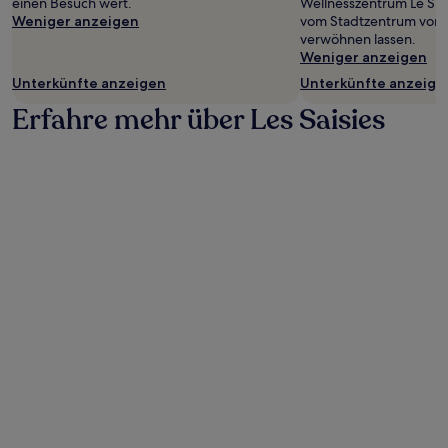
einen Besuch wert.
Wellnesszentrum Le Sign
wurde.
Weniger anzeigen
vom Stadtzentrum von Le
Preise
verwöhnen lassen.
und
Weniger anzeigen
Verfügbarkeiten
können
Unterkünfte anzeigen
Unterkünfte anzeige
sich
Erfahre mehr über Les Saisies
ändern.
Es
können
zusätzliche
Bedingungen
gelten.