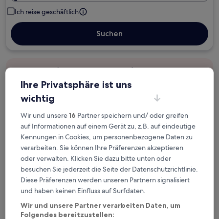
Ich reise geschäftlich
Suchen
Kostenlose Stornierung bei
Planänderungen
Ihre Privatsphäre ist uns
wichtig
Verdiene Prämien für jede
Wir und unsere
16
Partner speichern und/ oder greifen
wahrgenommene Übernachtung
auf Informationen auf einem Gerät zu, z.B. auf eindeutige
Kennungen in Cookies, um personenbezogene Daten zu
Mehr sparen mit Preisen für Mitglieder
verarbeiten. Sie können Ihre Präferenzen akzeptieren
oder verwalten. Klicken Sie dazu bitte unten oder
besuchen Sie jederzeit die Seite der Datenschutzrichtlinie.
Diese Präferenzen werden unseren Partnern signalisiert
Überprüfe die Preise für diese Daten
und haben keinen Einfluss auf Surfdaten.
Heute
Morgen
Wir und unsere Partner verarbeiten Daten, um
Folgendes bereitzustellen:
9. Aug. - 10. Aug.
10. Aug. - 11. Aug.