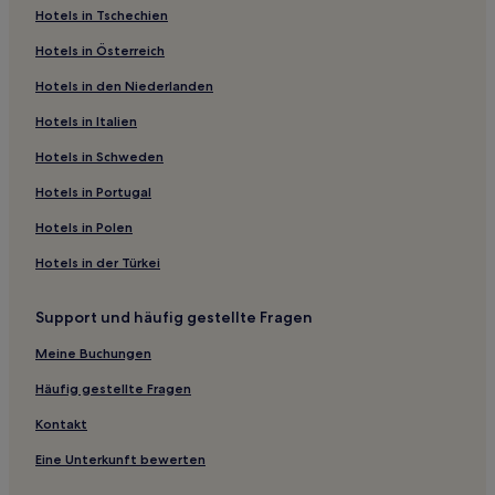
Hotels in Tschechien
Hotels mit Küchenzeile in Nördliche Alpen
Hotels in Österreich
Haustierfreundliche in Sallanches
Hotels in den Niederlanden
Hotels mit Parkplatz in Aime-la-Plagne
Hotels in Italien
Hotels mit Pool in Aime-la-Plagne
Familien in Megève
Hotels in Schweden
Hotels mit Wellnessbereich in Megève
Hotels in Portugal
Hotels mit Pool in Talloires-Montmin
Hotels in Polen
Haustierfreundliche in Talloires-Montmin
Hotels in der Türkei
Hotels mit Parkplatz in Talloires-Montmin
Support und häufig gestellte Fragen
Ski in Les Contamines-Montjoie
Meine Buchungen
Ski in Saint-Gervais-les-Bains
Familien in Saint-Gervais-les-Bains
Häufig gestellte Fragen
Familien in Mâcot-la-Plagne
Kontakt
Luxus in Mâcot-la-Plagne
Eine Unterkunft bewerten
Hotels mit inbegriffenem Frühstück in Mâcot-la-Plagne