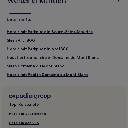
Weiter erkunden
Unterkünfte
Hotels mit Parkplatz in Bourg-Saint-Maurice
Ski in Arc 1800
Hotels mit Parkplatz in Arc 1800
Haustierfreundliche in Domaine du Mont Blanc
Ski in Domaine du Mont Blanc
Hotels mit Pool in Domaine du Mont Blanc
Haustierfreundliche in La Clusaz
Hotels mit Wellnessbereich in Les Houches
Familien in Nördliche Alpen
Top-Reiseziele
Luxus in Nördliche Alpen
Hotels in Deutschland
Hotels mit Wellnessbereich in Nördliche Alpen
Hotels in den USA
Ski in Nördliche Alpen