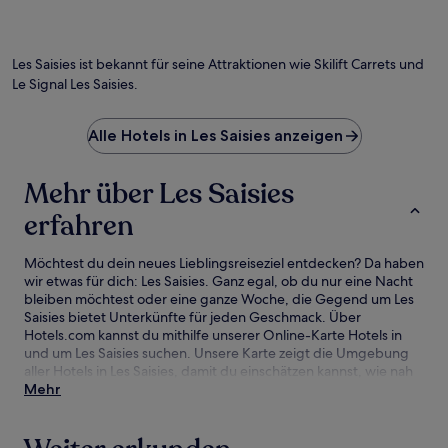
Les Saisies ist bekannt für seine Attraktionen wie Skilift Carrets und
Le Signal Les Saisies.
Alle Hotels in Les Saisies anzeigen
Mehr über Les Saisies
erfahren
Möchtest du dein neues Lieblingsreiseziel entdecken? Da haben
wir etwas für dich: Les Saisies. Ganz egal, ob du nur eine Nacht
bleiben möchtest oder eine ganze Woche, die Gegend um Les
Saisies bietet Unterkünfte für jeden Geschmack. Über
Hotels.com kannst du mithilfe unserer Online-Karte Hotels in
und um Les Saisies suchen. Unsere Karte zeigt die Umgebung
aller Hotels in Les Saisies, damit du einschätzen kannst, wie nah
du an Sehenswürdigkeiten und Attraktionen bist. Anschließend
Mehr
kannst du deine Suche verfeinern. Hier findest du unsere
besten Hotelangebote in Les Saisies mit unserer Preisgarantie.