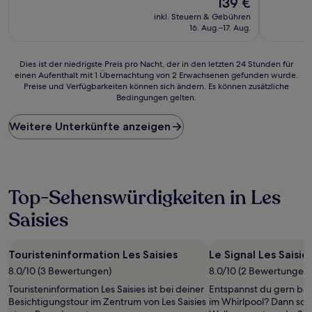
139 €
10,
10,
Preis
Sehr
Gut,
inkl. Steuern & Gebühren
beträgt
gut,
(44
16. Aug.–17. Aug.
139 €
(244
Bewertun
Bewertungen)
Dies
Dies ist der niedrigste Preis pro Nacht, der in den letzten 24 Stunden für
einen Aufenthalt mit 1 Übernachtung von 2 Erwachsenen gefunden wurde.
ist
Preise und Verfügbarkeiten können sich ändern. Es können zusätzliche
der
Bedingungen gelten.
niedrigste
Preis
Weitere Unterkünfte anzeigen
pro
Nacht,
der
in
den
letzten
Top-Sehenswürdigkeiten in Les
24 Stunden
Saisies
für
einen
Aufenthalt
mit
Touristeninformation Les Saisies
Le Signal Les Saisie
1 Übernachtung
8.0/10 (3 Bewertungen)
8.0/10 (2 Bewertungen)
von
Touristeninformation Les Saisies ist bei deiner
Entspannst du gern bei
2 Erwachsenen
Besichtigungstour im Zentrum von Les Saisies
im Whirlpool? Dann soll
gefunden