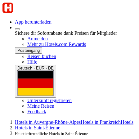
App herunterladen
Sichere dir Sofortrabatte dank Preisen für Mitglieder
Anmelden
Mehr zu Hotels.com Rewards
Posteingang
Reisen buchen
Hilfe
Deutsch · EUR · DE
Unterkunft registrieren
Meine Reisen
Feedback
Hotels in Auvergne-Rhône-Alpes
Hotels in Frankreich
Hotels
Hotels in Saint-Étienne
Haustierfreundliche Hotels in Saint-Étienne