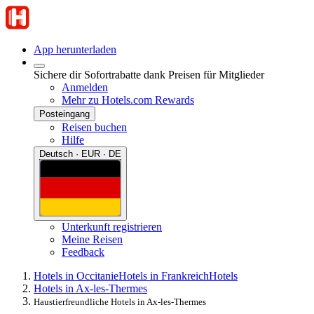
App herunterladen
Sichere dir Sofortrabatte dank Preisen für Mitglieder
Anmelden
Mehr zu Hotels.com Rewards
Posteingang
Reisen buchen
Hilfe
Deutsch · EUR · DE
Unterkunft registrieren
Meine Reisen
Feedback
Hotels in Occitanie
Hotels in Frankreich
Hotels
Hotels in Ax-les-Thermes
Haustierfreundliche Hotels in Ax-les-Thermes