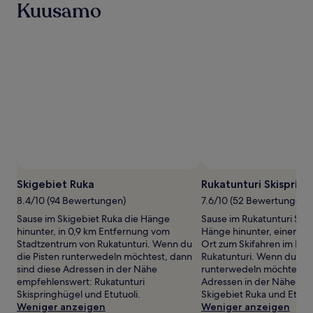
wurde.
Kuusamo
Preise
und
Verfügbarkeiten
können
sich
ändern.
Es
können
zusätzliche
Bedingungen
gelten.
Foto von Rukakeskus Ltd - all rights reserved
Foto von Rukakeskus Lt
Öffentliches
Foto
Skigebiet Ruka
Rukatunturi Skisprin
von
8.4/10 (94 Bewertungen)
7.6/10 (52 Bewertungen)
Rukakeskus
Sause im Skigebiet Ruka die Hänge
Sause im Rukatunturi Ski
Ltd
hinunter, in 0,9 km Entfernung vom
Hänge hinunter, einem h
-
Stadtzentrum von Rukatunturi. Wenn du
Ort zum Skifahren im Her
all
die Pisten runterwedeln möchtest, dann
Rukatunturi. Wenn du die
rights
sind diese Adressen in der Nähe
runterwedeln möchtest, d
reserved
empfehlenswert: Rukatunturi
Adressen in der Nähe em
Skispringhügel und Etutuoli.
Skigebiet Ruka und Etutuo
Weniger anzeigen
Weniger anzeigen