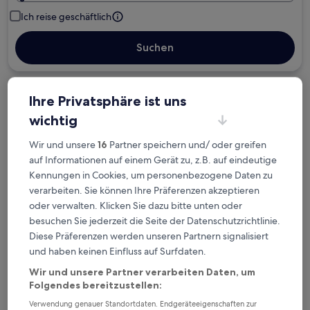
Ich reise geschäftlich
Suchen
Kostenlose Stornierung bei
Ihre Privatsphäre ist uns
Planänderungen
wichtig
Wir und unsere
16
Partner speichern und/ oder greifen
Verdiene Prämien für jede
auf Informationen auf einem Gerät zu, z.B. auf eindeutige
wahrgenommene Übernachtung
Kennungen in Cookies, um personenbezogene Daten zu
verarbeiten. Sie können Ihre Präferenzen akzeptieren
Mehr sparen mit Preisen für Mitglieder
oder verwalten. Klicken Sie dazu bitte unten oder
besuchen Sie jederzeit die Seite der Datenschutzrichtlinie.
Diese Präferenzen werden unseren Partnern signalisiert
und haben keinen Einfluss auf Surfdaten.
Überprüfe die Preise für diese Daten
Wir und unsere Partner verarbeiten Daten, um
Folgendes bereitzustellen:
Heute
Morgen
6. Aug. - 7. Aug.
7. Aug. - 8. Aug.
Verwendung genauer Standortdaten. Endgeräteeigenschaften zur