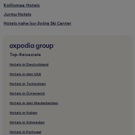
Koillismaa: Hotels
Jurmu Hotels
Hotels nahe Iso-Syöte Ski Center
Hotels nahe Skigebiet Ruka
Hotels nahe Jalavan Kauppa Museum
Patoniemi Hotels
Top-Reiseziele
Kuontivaara Hotels
Hotels in Deutschland
Hotels nahe Syöte Visitor Center
Hotels in den USA
Rukatunturi Hotels
Hotels in Tschechien
Familien in Kuusamo
Hotels in Österreich
Günstige in Kuusamo
Hotels in den Niederlanden
Familien in Rukatunturi
Hotels in Italien
Haustierfreundliche in Rukatunturi
Günstige in Rukatunturi
Hotels in Schweden
Hotels in Portugal