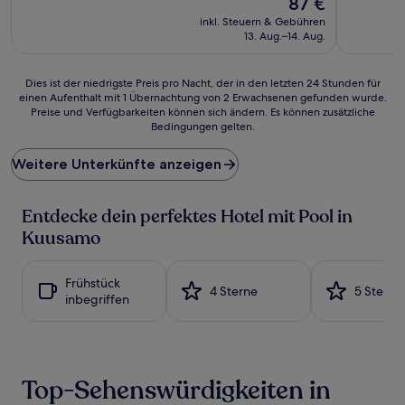
87 €
10,
10,
Preis
Gut,
Hervorrag
inkl. Steuern & Gebühren
beträgt
(1.004
(69
13. Aug.–14. Aug.
87 €
Bewertungen)
Bewertun
Dies
Dies ist der niedrigste Preis pro Nacht, der in den letzten 24 Stunden für
einen Aufenthalt mit 1 Übernachtung von 2 Erwachsenen gefunden wurde.
ist
Preise und Verfügbarkeiten können sich ändern. Es können zusätzliche
der
Bedingungen gelten.
niedrigste
Preis
Weitere Unterkünfte anzeigen
pro
Nacht,
der
Entdecke dein perfektes Hotel mit Pool in
in
den
Kuusamo
letzten
24 Stunden
für
Frühstück
4 Sterne
5 Sterne
einen
inbegriffen
Aufenthalt
mit
1 Übernachtung
von
2 Erwachsenen
Top-Sehenswürdigkeiten in
gefunden