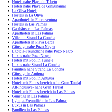
Hotels nahe Playa de Tebeto
Hotels nahe Playa de Giniginamar
La Oliva Hotels
Hostels in La Oliva
Aparthotels in Fuerteventura
Hostels in Las Palmas
Gasthäuser in Las Palmas
Aparthotels in Las Palmas
Villen in Strand La Concha
Aparthotels in Playa Barca
Günstige nahe Pozo Negro
Lgbtqia-Freundliche nahe Pozo Negro
Luxus nahe Pozo Negro
Hotels mit Pool in Tuineje
Luxus nahe Strand La Concha
Familien nahe Strand La Concha
Günstige in Antigua
Hotels mit Pool in Antigua
Hotels mit Fitnessbereich nahe Gran Tarajal
All-Inclusive- nahe Gran Tarajal
Hotels mit Fitnessbereich in Las Palmas
Günstige in Las Palmas
Lgbtqia-Freundliche in Las Palmas
Luxus in Las Palmas
Familien in Las Palmas