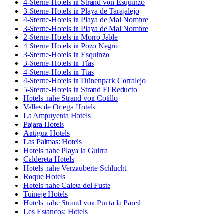
4-Sterne-Hotels in Strand von Esquinzo
3-Sterne-Hotels in Playa de Tarajalejo
4-Sterne-Hotels in Playa de Mal Nombre
3-Sterne-Hotels in Playa de Mal Nombre
2-Sterne-Hotels in Morro Jable
4-Sterne-Hotels in Pozo Negro
3-Sterne-Hotels in Esquinzo
3-Sterne-Hotels in Tías
4-Sterne-Hotels in Tías
4-Sterne-Hotels in Dünenpark Corralejo
5-Sterne-Hotels in Strand El Reducto
Hotels nahe Strand von Cotillo
Valles de Ortega Hotels
La Ampuyenta Hotels
Pajara Hotels
Antigua Hotels
Las Palmas: Hotels
Hotels nahe Playa la Guirra
Caldereta Hotels
Hotels nahe Verzauberte Schlucht
Roque Hotels
Hotels nahe Caleta del Fuste
Tuineje Hotels
Hotels nahe Strand von Punta la Pared
Los Estancos: Hotels