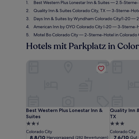
Best Western Plus Lonestar Inn & Suites
— 2.5-Sterne-H
Quality Inn & Suites Colorado City, TX
— 3-Sterne-Hotel
Days Inn & Suites by Wyndham Colorado City/I-20
— 2-
American Inn by OYO Colorado City I-20
— 3-Sterne-Ho
Motel Bo Colorado City
— 2-Sterne-Hotel in Colorado 
Hotels mit Parkplatz in Colo
Best Western Plus Lonestar Inn & Suites
Quality Inn &
Best Western Plus Lonestar Inn & Suites
Quality Inn &
Best Western Plus Lonestar Inn &
Quality Inn 
Suites
TX
2.5-
3.0-
Sterne-
Sterne-
Colorado City
Colorado City
Unterkunft
Unterkunft
8.8
7.6
8,8/10
7,6/10
Hervorragend
Gut
(282 Bewertungen)