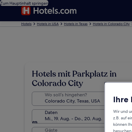
Zum Hauptinhalt springen
Hotels
Hotels in USA
Hotels in Texas
Hotels in Colorado City
Hotels mit Parkplatz in
Colorado City
Wo soll’s hingehen?
Ihre
Wir und u
Daten
z.B. auf 
Mi., 19. Aug. - Do., 20. Aug.
können Ihr
Gäste
besuchen S