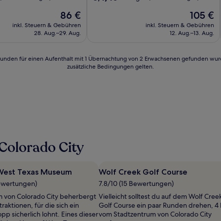
von
Der
Der
86 €
105 €
10,
Preis
Preis
Sehr
inkl. Steuern & Gebühren
inkl. Steuern & Gebühren
beträgt
beträgt
gut,
28. Aug.–29. Aug.
12. Aug.–13. Aug.
86 €
105 €
n)
(281
Bewertungen)
24 Stunden für einen Aufenthalt mit 1 Übernachtung von 2 Erwachsenen gefunden wu
zusätzliche Bedingungen gelten.
Colorado City
 West Texas Museum
Wolf Creek Golf Course
Bewertungen)
7.8/10 (15 Bewertungen)
 von Colorado City beherbergt
Vielleicht solltest du auf dem Wolf Cree
traktionen, für die sich ein
Golf Course ein paar Runden drehen, 4
p sicherlich lohnt. Eines dieser
vom Stadtzentrum von Colorado City