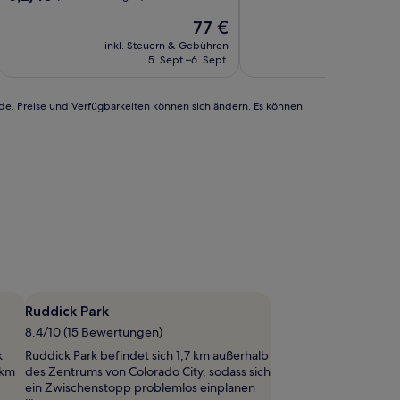
10,
von
Der
(20
77 €
10,
Preis
Bewertungen)
(66
inkl. Steuern & Gebühren
inkl. Steu
beträgt
Bewertungen)
5. Sept.–6. Sept.
1
77 €
rde. Preise und Verfügbarkeiten können sich ändern. Es können
Ruddick Park
8.4/10 (15 Bewertungen)
k
Ruddick Park befindet sich 1,7 km außerhalb
 km
des Zentrums von Colorado City, sodass sich
ein Zwischenstopp problemlos einplanen