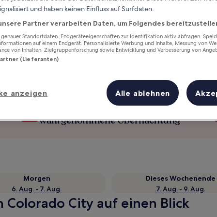
ignalisiert und haben keinen Einfluss auf Surfdaten.
unsere Partner verarbeiten Daten, um Folgendes bereitzustelle
enauer Standortdaten. Endgeräteeigenschaften zur Identifikation aktiv abfragen. Spei
Informationen auf einem Endgerät. Personalisierte Werbung und Inhalte, Messung von We
ance von Inhalten, Zielgruppenforschung sowie Entwicklung und Verbesserung von Ange
Partner (Lieferanten)
ke anzeigen
Alle ablehnen
Akze
Verdiene Prämien für jede
wahrgenommene Übernachtung
Morgen
Dieses Wochenende
6. Aug. - 7. Aug.
7. Aug. - 9. Aug.
n Colorado City auf einen Blick