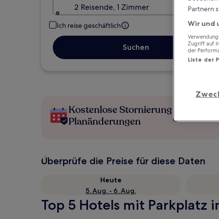
2 Reisende, 1 Zimmer
Partnern s
Wir und 
Ich reise geschäftlich
Verwendung g
Zugriff auf 
Suchen
der Perform
Liste der 
Zwec
Kostenlose Stornierung bei
Planänderungen
Überprüfe die Preise für diese Daten
Heute
5. Aug. - 6. Aug.
Top 5 Hotels mit Parkplatz i