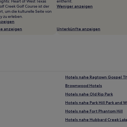
ights: Heart of West Texas
entfernt.
f Creek Golf Course ist der
Weniger anzeigen
, um die kulturelle Seite von
y zu erleben.
nzeigen
te anzeigen
Unterkünfte anzeigen
Hotels nahe Ragtown Gospel T
Brownwood Hotels
Hotels nahe Old Rip Park
Hotels nahe Park Hill Park and W
Hotels nahe Fort Phantom Hill
Hotels nahe Hubbard Creek Lak