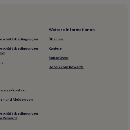
troleum Museum
Weitere Informationen
c Village
Geschäftsbedingungen
Über uns
Geschäftsbedingungen
Karriere
ekt
Reiseführer
it
Hotels.com Rewards
storic Site
Aquatic Center
inweise/Kontakt
as Museum
inien und Melden von
Geschäftsbedingungen
om Rewards