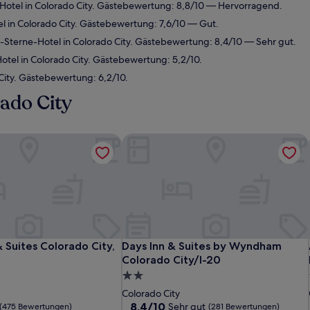
otel in Colorado City. Gästebewertung: 8,8/10 — Hervorragend.
 in Colorado City. Gästebewertung: 7,6/10 — Gut.
Sterne-Hotel in Colorado City. Gästebewertung: 8,4/10 — Sehr gut.
tel in Colorado City. Gästebewertung: 5,2/10.
City. Gästebewertung: 6,2/10.
rado City
 Suites Colorado City, TX
Days Inn & Suites by Wyndham Colora
 Suites Colorado City, TX
Days Inn & Suites by Wyndham Colora
& Suites Colorado City,
Days Inn & Suites by Wyndham
Colorado City/I-20
2.0-
Sterne-
Colorado City
Unterkunft
8.4
8,4/10
Sehr gut
(475 Bewertungen)
(281 Bewertungen)