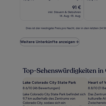
von
von
Der
91 €
10,
10,
Preis
Hervorragend,
Gut,
inkl. Steuern & Gebühren
beträgt
(282
(475
14. Aug.–15. Aug.
91 €
Bewertungen)
Bewertunge
Dies
Dies ist der niedrigste Preis pro Nacht, der in den letzten 
ist
der
niedrigste
Weitere Unterkünfte anzeigen
Preis
pro
Nacht,
der
in
den
Top-Sehenswürdigkeiten in 
letzten
24 Stunden
für
Lake Colorado City State Park
Heart of
einen
Aufenthalt
8.6/10 (46 Bewertungen)
8.8/10 (11 
mit
Lake Colorado City State Park befindet sich
Das Zentrum
1 Übernachtung
9,7 km außerhalb des Zentrums von
kulturelle At
von
Colorado City, sodass sich ein
Zwischenstop
2 Erwachsenen