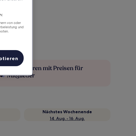
n:
chern von oder
rbeleistung und
boten.
ptieren
Mehr sparen mit Preisen für
Mitglieder
Nächstes Wochenende
14. Aug. - 16. Aug.