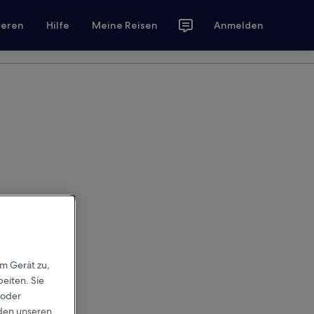
ieren
Hilfe
Meine Reisen
Anmelden
em Gerät zu,
eiten. Sie
 oder
rden unseren