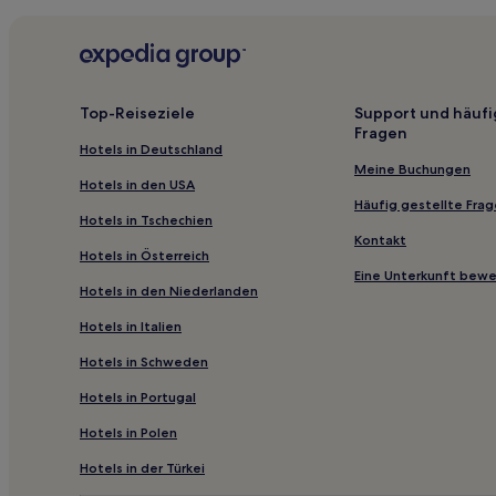
Sweetwater Hotels
Hotels nahe Hogan Park Golf Course
Olden Hotels
Hotels nahe Sterling County Courthouse
Top-Reiseziele
Support und häufi
Fragen
Stephens County: Hotels
Hotels in Deutschland
Haskell Hotels
Meine Buchungen
Hotels in den USA
Hotels nahe Hords Creek Lake
Häufig gestellte Fra
Hotels in Tschechien
Callahan County: Hotels
Kontakt
Hotels in Österreich
Hotels nahe The Horseshoe Midland County Multipurp
Eine Unterkunft bew
Hotels in den Niederlanden
Iraan Hotels
Hotels in Italien
Hotels nahe Permian Basin Vietnam Veterans Memori
Hotels in Schweden
Midland Hotels
Hotels in Portugal
Brownfield Hotels
Hotels in Polen
Hotels nahe O.S. Ranch Museum
Hotels nahe Great Egg Harbor Bay
Hotels in der Türkei