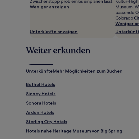
Zwischenstopp problemlos einplanen lässt.
Kultur-Highl
gefunden
Weniger anzeigen
Museum. Wol
wurde.
passende Ort
Preise
Colorado Cit
und
Weniger a
Verfügbarkeiten
Unterkünfte anzeigen
Unterkünf
können
sich
ändern.
Weiter erkunden
Es
können
zusätzliche
Bedingungen
gelten.
Unterkünfte
Mehr Möglichkeiten zum Buchen
Bethel Hotels
Sidney Hotels
Sonora Hotels
Arden Hotels
Sterling City Hotels
Hotels nahe Heritage Museum von Big Spring