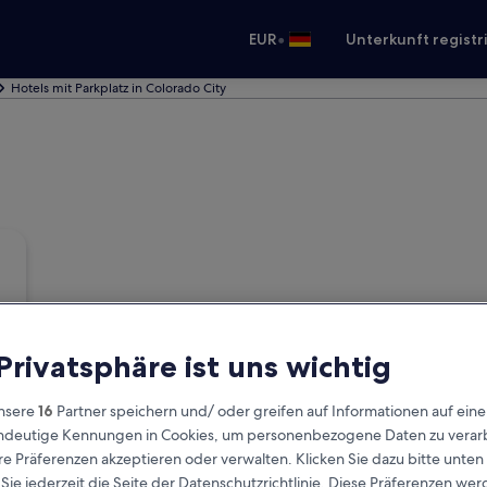
•
EUR
Unterkunft registr
Hotels mit Parkplatz in Colorado City
 Privatsphäre ist uns wichtig
nsere
16
Partner speichern und/ oder greifen auf Informationen auf ein
eindeutige Kennungen in Cookies, um personenbezogene Daten zu verarb
e Präferenzen akzeptieren oder verwalten. Klicken Sie dazu bitte unten
ie jederzeit die Seite der Datenschutzrichtlinie. Diese Präferenzen we