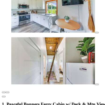
1. Peaceful Bonners Ferry Cabin w/ Deck & Mtn View