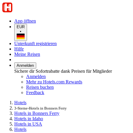
App öffnen
EUR
•
Unterkunft registrieren
Hilfe
Meine Reisen
Anmelden
Sichere dir Sofortrabatte dank Preisen für Mitglieder
Anmelden
Mehr zu Hotels.com Rewards
Reisen buchen
Feedback
Hotels
3-Sterne-Hotels in Bonners Ferry
Hotels in Bonners Ferry
Hotels in Idaho
Hotels in USA
Hotels