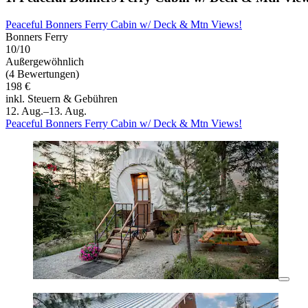
Peaceful Bonners Ferry Cabin w/ Deck & Mtn Views!
Bonners Ferry
10/10
Außergewöhnlich
(4 Bewertungen)
198 €
inkl. Steuern & Gebühren
12. Aug.–13. Aug.
Peaceful Bonners Ferry Cabin w/ Deck & Mtn Views!