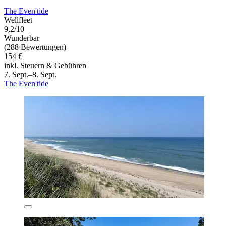
The Even'tide
Wellfleet
9,2/10
Wunderbar
(288 Bewertungen)
154 €
inkl. Steuern & Gebühren
7. Sept.–8. Sept.
The Even'tide