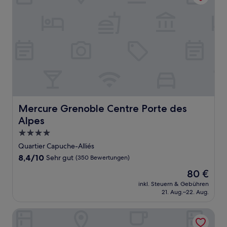
Mercure Grenoble Centre Porte des Alpes
Mercure Grenoble Centre Porte des
Alpes
4.0-
Sterne-
Quartier Capuche-Alliés
Unterkunft
8.4
8,4/10
Sehr gut
(350 Bewertungen)
von
Der
80 €
10,
Preis
Sehr
inkl. Steuern & Gebühren
beträgt
21. Aug.–22. Aug.
gut,
80 €
(350
Bewertungen)
Ysotop Hôtel Grenoble