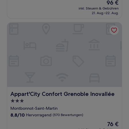
Der
96 €
10,
Preis
Hervorragend,
inkl. Steuern & Gebühren
beträgt
21. Aug.–22. Aug.
(277
96 €
Bewertungen)
Appart'City Confort Grenoble Inovallée
Appart'City Confort Grenoble Inovallée
Appart'City Confort Grenoble Inovallée
3.0-
Sterne-
Montbonnot-Saint-Martin
Unterkunft
8.8
8,8/10
Hervorragend
(570 Bewertungen)
von
Der
76 €
10,
Preis