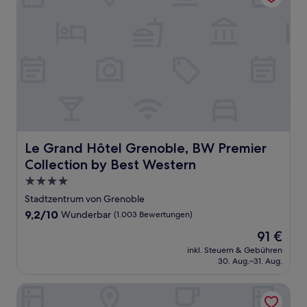
Le Grand Hôtel Grenoble, BW Premier Collection by Bes
Le Grand Hôtel Grenoble, BW Premier
Collection by Best Western
4.0-
Sterne-
Stadtzentrum von Grenoble
Unterkunft
9.2
9,2/10
Wunderbar
(1.003 Bewertungen)
von
Der
91 €
10,
Preis
Wunderbar,
inkl. Steuern & Gebühren
beträgt
30. Aug.–31. Aug.
(1.003
91 €
Bewertungen)
Mercure Grenoble Centre Porte des Alpes