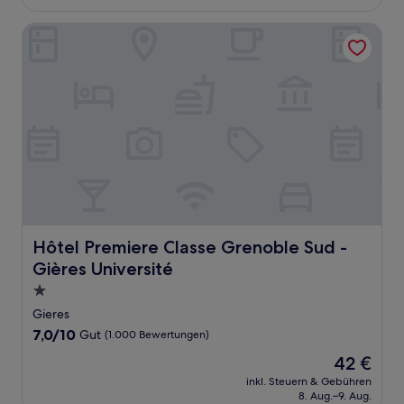
57 €
Bewertungen)
Hôtel Premiere Classe Grenoble Sud - Gières Université
Hôtel Premiere Classe Grenoble Sud - Gières Université
Hôtel Premiere Classe Grenoble Sud -
Gières Université
1.0-
Stern-
Gieres
Unterkunft
7.0
7,0/10
Gut
(1.000 Bewertungen)
von
Der
42 €
10,
Preis
Gut,
inkl. Steuern & Gebühren
beträgt
8. Aug.–9. Aug.
(1.000