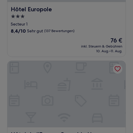
Hôtel Europole
Hôtel Europole
3.0-
Sterne-
Secteur 1
Unterkunft
8.4
8,4/10
Sehr gut
(137 Bewertungen)
von
Der
76 €
10,
Preis
Sehr
inkl. Steuern & Gebühren
beträgt
10. Aug.–11. Aug.
gut,
76 €
(137
Bewertungen)
Hôtel de l'Europe Grenoble Hyper Centre