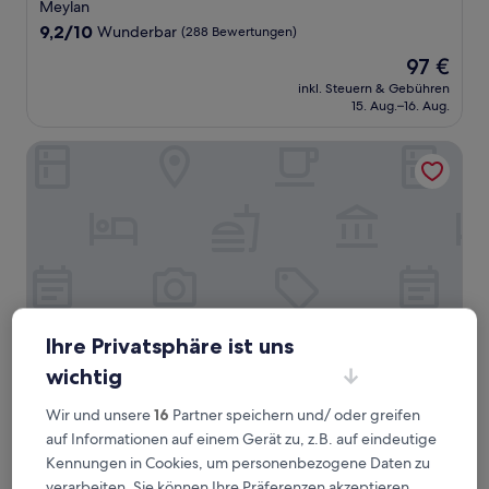
Sterne-
Meylan
Unterkunft
9.2
9,2/10
Wunderbar
(288 Bewertungen)
von
Der
97 €
10,
Preis
Wunderbar,
inkl. Steuern & Gebühren
beträgt
15. Aug.–16. Aug.
(288
97 €
Bewertungen)
Comfort Hotel Grenoble Meylan
Ihre Privatsphäre ist uns
wichtig
Comfort Hotel Grenoble Meylan
Comfort Hotel Grenoble Meylan
Wir und unsere
16
Partner speichern und/ oder greifen
3.0-
auf Informationen auf einem Gerät zu, z.B. auf eindeutige
Sterne-
Kennungen in Cookies, um personenbezogene Daten zu
Meylan
Unterkunft
verarbeiten. Sie können Ihre Präferenzen akzeptieren