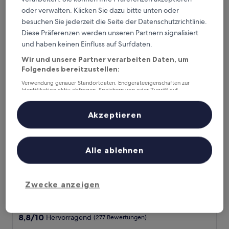
7.4
7,4/10
Gut
(336 Bewertungen)
von
oder verwalten. Klicken Sie dazu bitte unten oder
Der
53 €
10,
besuchen Sie jederzeit die Seite der Datenschutzrichtlinie.
Preis
Gut,
inkl. Steuern & Gebühren
Diese Präferenzen werden unseren Partnern signalisiert
beträgt
30. Aug.–31. Aug.
(336
53 €
und haben keinen Einfluss auf Surfdaten.
Bewertungen)
Mercure Grenoble Meylan
Wir und unsere Partner verarbeiten Daten, um
Folgendes bereitzustellen:
Verwendung genauer Standortdaten. Endgeräteeigenschaften zur
Identifikation aktiv abfragen. Speichern von oder Zugriff auf
Informationen auf einem Endgerät. Personalisierte Werbung und
Inhalte, Messung von Werbeleistung und der Performance von Inhalten,
Zielgruppenforschung sowie Entwicklung und Verbesserung von
Akzeptieren
Angeboten.
Liste der Partner (Lieferanten)
Alle ablehnen
Mercure Grenoble Meylan
Mercure Grenoble Meylan
Zwecke anzeigen
4.0-
Sterne-
Meylan
Unterkunft
8.8
8,8/10
Hervorragend
(277 Bewertungen)
von