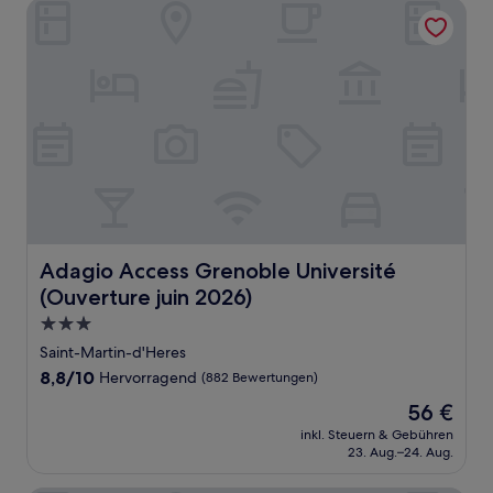
Adagio Access Grenoble Université (Ouverture juin 2026)
Adagio Access Grenoble Université (Ouverture juin 2026
Adagio Access Grenoble Université
(Ouverture juin 2026)
3.0-
Sterne-
Saint-Martin-d'Heres
Unterkunft
8.8
8,8/10
Hervorragend
(882 Bewertungen)
von
Der
56 €
10,
Preis
Hervorragend,
inkl. Steuern & Gebühren
beträgt
23. Aug.–24. Aug.
(882
56 €
Bewertungen)