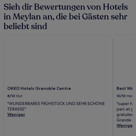
Sieh dir Bewertungen von Hotels
in Meylan an, die bei Gästen sehr
beliebt sind
OKKO Hotels Grenoble Centre
Best West
OKKO Hotels Grenoble Centre
Best Wes
8/10
Gut
10/10
Herv
"WUNDERBARES FRÜHSTÜCK UND SEHR SCHÖNE
"super hôt
TERASSE"
parc et ge
Weniger
gratuiteme
Grande do
Weniger