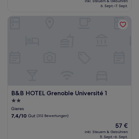
Hervorragend,
inkl. Steuern & Gebühren
beträgt
6. Sept.–7. Sept.
(570
76 €
Bewertungen)
B&B HOTEL Grenoble Université 1
B&B HOTEL Grenoble Université 1
B&B HOTEL Grenoble Université 1
2.0-
Sterne-
Gieres
Unterkunft
7.4
7,4/10
Gut
(312 Bewertungen)
von
Der
57 €
10,
Preis
Gut,
inkl. Steuern & Gebühren
beträgt
5. Sept.–6. Sept.
(312