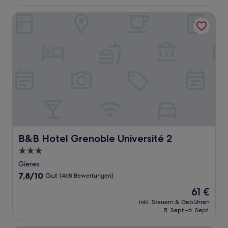
42 €
Bewertungen)
B&B Hotel Grenoble Université 2
B&B Hotel Grenoble Université 2
B&B Hotel Grenoble Université 2
3.0-
Sterne-
Gieres
Unterkunft
7.8
7,8/10
Gut
(468 Bewertungen)
von
Der
61 €
10,
Preis
Gut,
inkl. Steuern & Gebühren
beträgt
5. Sept.–6. Sept.
(468
61 €
Bewertungen)