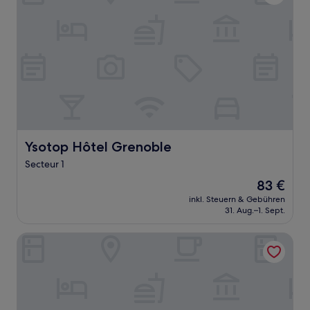
Ysotop Hôtel Grenoble
Ysotop Hôtel Grenoble
Secteur 1
Der
83 €
Preis
inkl. Steuern & Gebühren
beträgt
31. Aug.–1. Sept.
83 €
OKKO Hotels Grenoble Centre