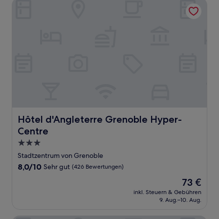
Hôtel d'Angleterre Grenoble Hyper-Centre
Hôtel d'Angleterre Grenoble Hyper-Centre
Hôtel d'Angleterre Grenoble Hyper-
Centre
3.0-
Sterne-
Stadtzentrum von Grenoble
Unterkunft
8.0
8,0/10
Sehr gut
(426 Bewertungen)
von
Der
73 €
10,
Preis
Sehr
inkl. Steuern & Gebühren
beträgt
9. Aug.–10. Aug.
gut,
73 €
(426
Bewertungen)