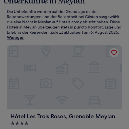
Unterkünfte in Meylan
Die Unterkünfte werden auf der Grundlage echter
Reisebewertungen und der Beliebtheit bei Gästen ausgewählt,
die eine Nacht in Meylan auf Hotels.com gebucht haben. Diese
Hotels in Meylan überzeugen stets in puncto Komfort, Lage und
Erlebnis der Reisenden. Zuletzt aktualisiert am
6. August 2026
.
Weniger
Hôtel Les Trois Roses, Grenoble Meylan
Hôtel Les Trois Roses, Grenoble Meylan
Hôtel Les Trois Roses, Grenoble Meylan
4.0-