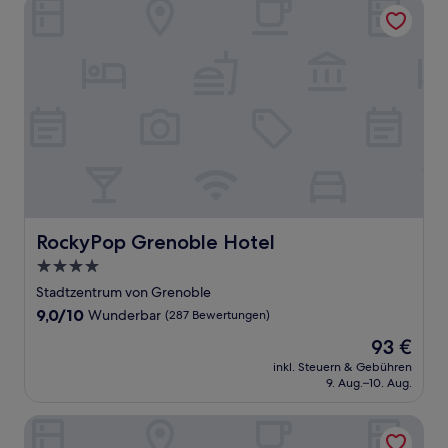
RockyPop Grenoble Hotel
RockyPop Grenoble Hotel
RockyPop Grenoble Hotel
4.0-
Sterne-
Stadtzentrum von Grenoble
Unterkunft
9.0
9,0/10
Wunderbar
(287 Bewertungen)
von
Der
93 €
10,
Preis
Wunderbar,
inkl. Steuern & Gebühren
beträgt
9. Aug.–10. Aug.
(287
93 €
Bewertungen)
Le Grand Hôtel Grenoble, BW Premier Collection by Best