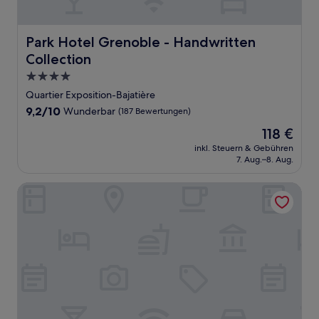
Park Hotel Grenoble - Handwritten Collection
Park Hotel Grenoble - Handwritten
Collection
4.0-
Sterne-
Quartier Exposition-Bajatière
Unterkunft
9.2
9,2/10
Wunderbar
(187 Bewertungen)
von
Der
118 €
10,
Preis
Wunderbar,
inkl. Steuern & Gebühren
beträgt
7. Aug.–8. Aug.
(187
118 €
Bewertungen)
Residhome Caserne de Bonne