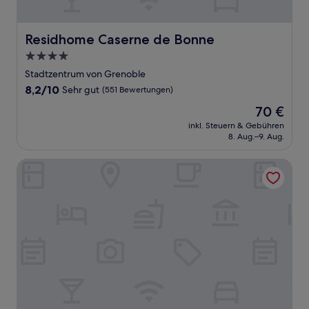
Residhome Caserne de Bonne
Residhome Caserne de Bonne
4.0-
Sterne-
Stadtzentrum von Grenoble
Unterkunft
8.2
8,2/10
Sehr gut
(551 Bewertungen)
von
Der
70 €
10,
Preis
Sehr
inkl. Steuern & Gebühren
beträgt
8. Aug.–9. Aug.
gut,
70 €
(551
Bewertungen)
Hôtel Europole