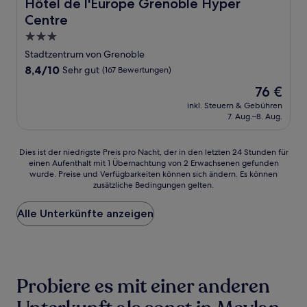
Hôtel de l'Europe Grenoble Hyper Centre
Hôtel de l'Europe Grenoble Hyper
Centre
3.0-
Sterne-
Stadtzentrum von Grenoble
Unterkunft
8.4
8,4/10
Sehr gut
(167 Bewertungen)
von
Der
76 €
10,
Preis
Sehr
inkl. Steuern & Gebühren
beträgt
7. Aug.–8. Aug.
gut,
76 €
(167
Bewertungen)
Dies
Dies ist der niedrigste Preis pro Nacht, der in den letzten 24 Stunden für
einen Aufenthalt mit 1 Übernachtung von 2 Erwachsenen gefunden
ist
wurde. Preise und Verfügbarkeiten können sich ändern. Es können
der
zusätzliche Bedingungen gelten.
niedrigste
Preis
Alle Unterkünfte anzeigen
pro
Nacht,
der
in
den
letzten
Probiere es mit einer anderen
24 Stunden
für