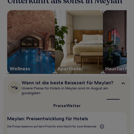
Unterkunft als sonst in Meylan
einen
Aufenthalt
Suche nach Unterkünften mit Wellness vor Ort
Suche nach Aparthotels
Suche nach ha
mit
1 Übernachtung
von
2 Erwachsenen
gefunden
wurde.
Preise
und
Verfügbarkeiten
können
sich
Wellness
Aparthotel
Haustier­fre
ändern.
Es
Wann
Wann ist die beste Reisezeit für Meylan?
können
ist
zusätzliche
Unsere Preise für Hotels in Meylan sind im August am
die
günstigsten
Bedingungen
beste
gelten.
Reisezeit
Preise
Wetter
für
Meylan?
Meylan: Preisentwicklung für Hotels
Die Preise basieren auf dem Preis für eine Nacht für zwei Reisende.