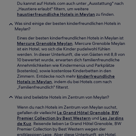
Du kannst auf Hotels.com auch unter „Ausstattung" nach
„Haustiere erlaubt" filtern, um weitere
haustierfreundliche Hotels in Meylan
zu finden.
Was sind einige der besten kinderfreundlichen Hotels in
Meylan?
Eines der besten kinderfreundlichen Hotels in Meylan ist
Mercure Grenoble Meylan
. Mercure Grenoble Meylan
ist ein Hotel, wo sich die Kinder pudelwohl fühlen
werden. In dieser Unterkunft, die von Gästen mit 8,8 von
10 bewertet wurde, erwarten dich familienfreundliche
Annehmlichkeiten wie Kindermenüs und Parkplätze
(kostenlos), sowie kostenlose Kinderbetten in den
Zimmern. Entdecke noch mehr
kinderfreundliche
Hotels in Meylan
, indem du bei Hotels.com nach
„Familienfreundlich" filterst.
Was sind beliebte Hotels im Zentrum von Meylan?
Wenn du nach Hotels im Zentrum von Meylan suchst,
gefallen dir vielleicht
Le Grand Hôtel Grenoble, BW
Premier Collection by Best Western
und
Les Jardins
de Kuz
. Reisende lieben Le Grand Hôtel Grenoble, BW
Premier Collection by Best Western wegen der
erstklassigen Lage. Aber diese Unterkunft, ein Hotel,