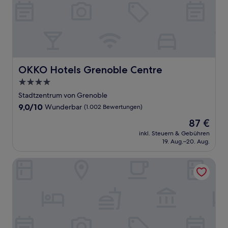
OKKO Hotels Grenoble Centre
OKKO Hotels Grenoble Centre
4.0-
Sterne-
Stadtzentrum von Grenoble
Unterkunft
9.0
9,0/10
Wunderbar
(1.002 Bewertungen)
von
Der
87 €
10,
Preis
Wunderbar,
inkl. Steuern & Gebühren
beträgt
19. Aug.–20. Aug.
(1.002
87 €
Bewertungen)
PoMo Hotel & Restaurant