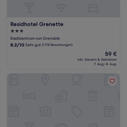
Residhotel Grenette
Residhotel Grenette
3.0-
Sterne-
Stadtzentrum von Grenoble
Unterkunft
8.2
8,2/10
Sehr gut
(1.178 Bewertungen)
von
Der
59 €
10,
Preis
Sehr
inkl. Steuern & Gebühren
beträgt
7. Aug.–8. Aug.
gut,
59 €
(1.178
Bewertungen)
Park Hotel Grenoble - Handwritten Collection