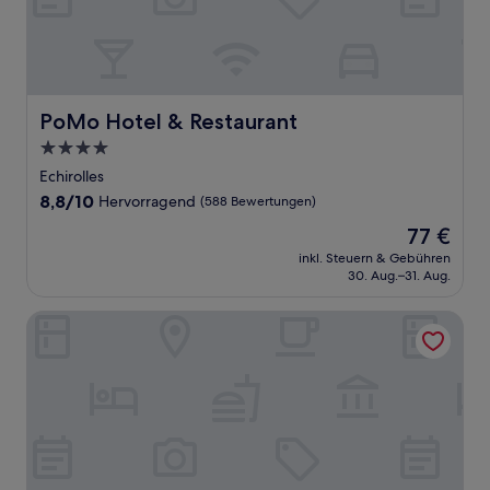
PoMo Hotel & Restaurant
PoMo Hotel & Restaurant
4.0-
Sterne-
Echirolles
Unterkunft
8.8
8,8/10
Hervorragend
(588 Bewertungen)
von
Der
77 €
10,
Preis
Hervorragend,
inkl. Steuern & Gebühren
beträgt
30. Aug.–31. Aug.
(588
77 €
Bewertungen)
Residhotel Grenette