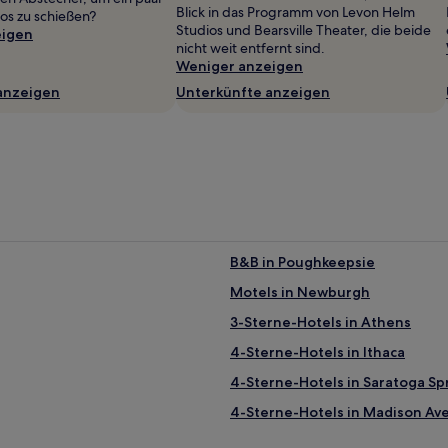
Blick in das Programm von Levon Helm
os zu schießen?
Studios und Bearsville Theater, die beide
eigen
nicht weit entfernt sind.
Weniger anzeigen
anzeigen
Unterkünfte anzeigen
B&B in Poughkeepsie
Motels in Newburgh
3-Sterne-Hotels in Athens
4-Sterne-Hotels in Ithaca
4-Sterne-Hotels in Saratoga Sp
4-Sterne-Hotels in Madison Av
2-Sterne-Hotels in Mohonk Lak