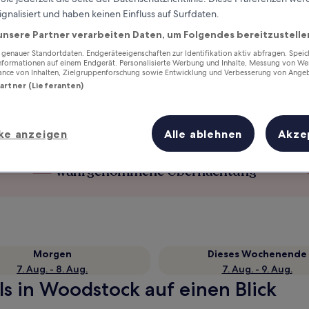
ignalisiert und haben keinen Einfluss auf Surfdaten.
unsere Partner verarbeiten Daten, um Folgendes bereitzustelle
enauer Standortdaten. Endgeräteeigenschaften zur Identifikation aktiv abfragen. Spei
Informationen auf einem Endgerät. Personalisierte Werbung und Inhalte, Messung von We
ance von Inhalten, Zielgruppenforschung sowie Entwicklung und Verbesserung von Ange
Partner (Lieferanten)
ke anzeigen
Alle ablehnen
Akze
Verdiene Prämien für jede
wahrgenommene Übernachtung
Morgen
Dieses Wochenende
7. Aug. - 8. Aug.
7. Aug. - 9. Aug.
s in Woodstock auf einen Blick