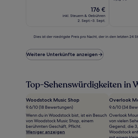
10,
von
Außergewöhnlich,
Der
176 €
10,
(220
Preis
Wunderbar,
inkl. Steuern & Gebühren
Bewertungen)
beträgt
(219
2. Sept.–3. Sept.
176 €
Bewertunge
Dies
Dies ist der niedrigste Preis pro Nacht, der in den letzten 
ist
der
niedrigste
Weitere Unterkünfte anzeigen
Preis
pro
Nacht,
der
in
Top-Sehenswürdigkeiten in 
den
letzten
24 Stunden
Woodstock Music Shop
Overlook Mo
für
9.6/10 (18 Bewertungen)
9.6/10 (34 Be
einen
Aufenthalt
Wenn du in Woodstock bist, ist ein Besuch
Overlook Mount
mit
von Woodstock Music Shop, einem
von vielen Seh
1 Übernachtung
berühmten Geschäft, Pflicht.
Gegend, die 3
von
Weniger anzeigen
Woodstock entfe
2 Erwachsenen
mit einem klei