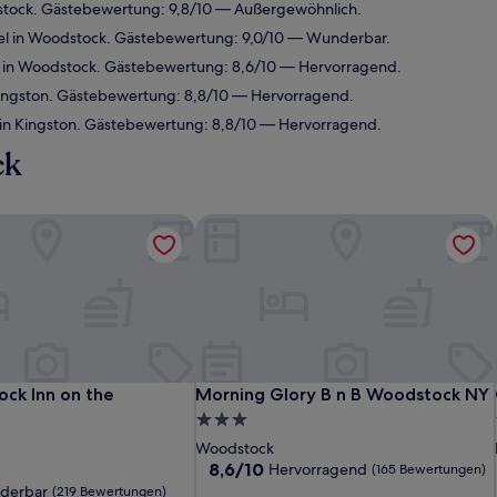
tock. Gästebewertung: 9,8/10 — Außergewöhnlich.
l in Woodstock. Gästebewertung: 9,0/10 — Wunderbar.
 in Woodstock. Gästebewertung: 8,6/10 — Hervorragend.
ingston. Gästebewertung: 8,8/10 — Hervorragend.
in Kingston. Gästebewertung: 8,8/10 — Hervorragend.
ck
k Inn on the Millstream
Morning Glory B n B Woodstock NY
k Inn on the Millstream
Morning Glory B n B Woodstock NY
ck Inn on the
Morning Glory B n B Woodstock NY
3.0-
Sterne-
Woodstock
Unterkunft
8.6
8,6/10
Hervorragend
(165 Bewertungen)
von
derbar
(219 Bewertungen)