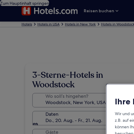
Zum Hauptinhalt springen
Reisen buchen
Hotels
Hotels in USA
Hotels in New York
Hotels in Woodstoc
3-Sterne-Hotels in
Woodstock
Wo soll’s hingehen?
Ihre
Wir und u
Daten
Do., 20. Aug. - Fr., 21. Aug.
z.B. auf 
können Ihr
Gäste
besuchen S