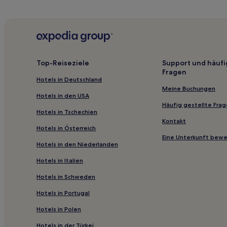
4-Sterne-Hotels in Southampton
2-Sterne-Hotels in Prospect Park
3-Sterne-Hotels in Middletown
4-Sterne-Hotels in NoMad
Top-Reiseziele
Support und häufi
Fragen
3-Sterne-Hotels in Hell's Kitchen
Hotels in Deutschland
Kingston Hotels
Meine Buchungen
Hotels in den USA
Ulster County: Hotels
Häufig gestellte Fra
Hotels in Tschechien
Hotels nahe Kaaterskill-Wasserfälle
Kontakt
Hotels in Österreich
Hotels nahe McCann Golfplatz
Eine Unterkunft bew
Hotels in den Niederlanden
Zena Hotels
Hotels in Italien
Hotels nahe High Falls Trail
Hotels in Schweden
Town of Marlborough: Hotels
Hotels in Portugal
Modena Hotels
Hotels nahe Vassar Brothers Medical Center
Hotels in Polen
Ghent Hotels
Hotels in der Türkei