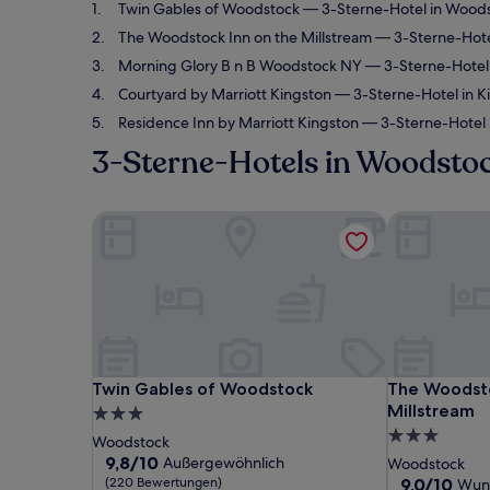
Twin Gables of Woodstock
— 3-Sterne-Hotel in Woods
The Woodstock Inn on the Millstream
— 3-Sterne-Hote
Morning Glory B n B Woodstock NY
— 3-Sterne-Hotel
Courtyard by Marriott Kingston
— 3-Sterne-Hotel in K
Residence Inn by Marriott Kingston
— 3-Sterne-Hotel 
3-Sterne-Hotels in Woodsto
Twin Gables of Woodstock
The Woodstoc
Twin Gables of Woodstock
The Woodstoc
Twin Gables of Woodstock
The Woodsto
Millstream
3.0-
3.0-
Sterne-
Woodstock
Sterne-
Unterkunft
9.8
9,8/10
Außergewöhnlich
Woodstock
von
Unterkunft
9.0
(220 Bewertungen)
9,0/10
Wun