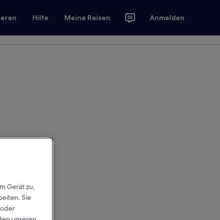
ieren
Hilfe
Meine Reisen
Anmelden
em Gerät zu,
eiten. Sie
 oder
rden unseren