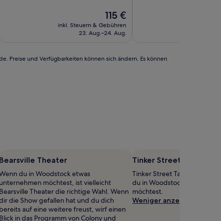
10,
10,
Hervorragend,
Der
Hervorragend,
115 €
(1.006
Preis
(965
inkl. Steuern & Gebühren
inkl. Steu
Bewertungen)
beträgt
Bewertungen)
23. Aug.–24. Aug.
23.
115 €
rde. Preise und Verfügbarkeiten können sich ändern. Es können
Bearsville Theater
Tinker Street Tavern
Wenn du in Woodstock etwas
Tinker Street Tavern bietet s
unternehmen möchtest, ist vielleicht
du in Woodstock noch etwas
Bearsville Theater die richtige Wahl. Wenn
möchtest.
dir die Show gefallen hat und du dich
Weniger anzeigen
bereits auf eine weitere freust, wirf einen
Blick in das Programm von Colony und