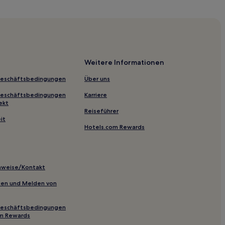
City
s
Weitere Informationen
th/South Lake Campground
Geschäftsbedingungen
Über uns
ge
Geschäftsbedingungen
Karriere
ekt
Reiseführer
it
Hotels.com Rewards
 New York
inweise/Kontakt
inien und Melden von
Geschäftsbedingungen
om Rewards