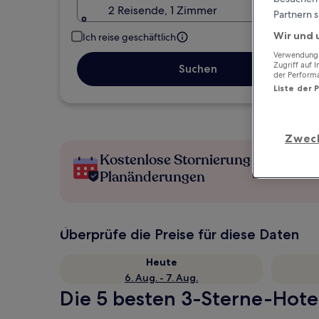
2 Reisende, 1 Zimmer
Partnern s
Wir und 
Ich reise geschäftlich
Verwendung g
Zugriff auf 
Suchen
der Perform
Liste der 
Zwec
Kostenlose Stornierung bei
Planänderungen
Überprüfe die Preise für diese Daten
Heute
6. Aug. - 7. Aug.
Die 5 besten 3-Sterne-Hotel