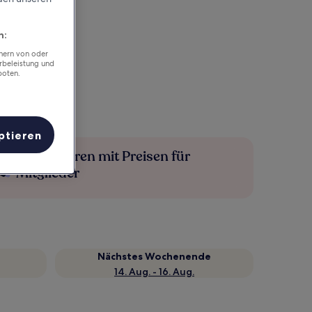
n:
chern von oder
rbeleistung und
boten.
ptieren
Mehr sparen mit Preisen für
Mitglieder
Nächstes Wochenende
14. Aug. - 16. Aug.