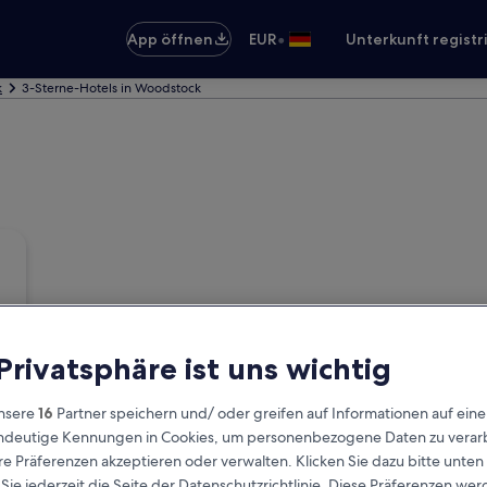
•
App öffnen
EUR
Unterkunft registr
k
3-Sterne-Hotels in Woodstock
 Privatsphäre ist uns wichtig
nsere
16
Partner speichern und/ oder greifen auf Informationen auf ein
eindeutige Kennungen in Cookies, um personenbezogene Daten zu verarb
e Präferenzen akzeptieren oder verwalten. Klicken Sie dazu bitte unten
ie jederzeit die Seite der Datenschutzrichtlinie. Diese Präferenzen we