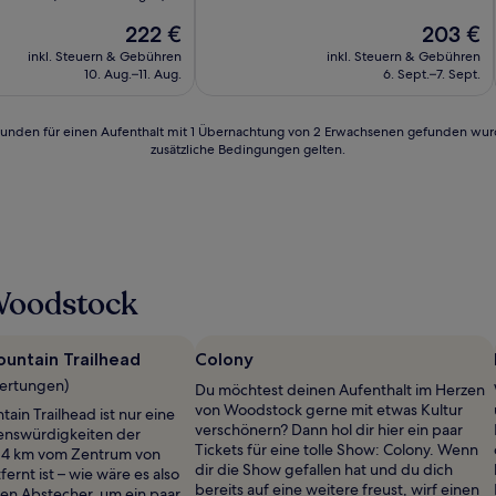
10,
Der
Hervorragend,
Der
222 €
203 €
Preis
(165
Preis
inkl. Steuern & Gebühren
inkl. Steuern & Gebühren
beträgt
Bewertungen)
beträgt
10. Aug.–11. Aug.
6. Sept.–7. Sept.
222 €
203 €
n)
24 Stunden für einen Aufenthalt mit 1 Übernachtung von 2 Erwachsenen gefunden wu
zusätzliche Bedingungen gelten.
Woodstock
untain Trailhead
Colony
wertungen)
Du möchtest deinen Aufenthalt im Herzen
von Woodstock gerne mit etwas Kultur
ain Trailhead ist nur eine
verschönern? Dann hol dir hier ein paar
enswürdigkeiten der
Tickets für eine tolle Show: Colony. Wenn
,4 km vom Zentrum von
dir die Show gefallen hat und du dich
rnt ist – wie wäre es also
bereits auf eine weitere freust, wirf einen
nen Abstecher, um ein paar