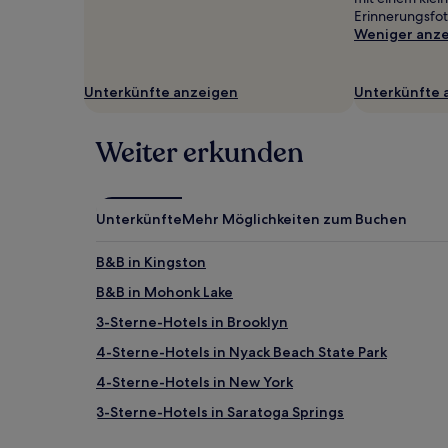
gefunden
Erinnerungsfot
wurde.
Weniger anz
Preise
und
Verfügbarkeiten
Unterkünfte anzeigen
Unterkünfte 
können
sich
ändern.
Weiter erkunden
Es
können
zusätzliche
Bedingungen
Unterkünfte
Mehr Möglichkeiten zum Buchen
gelten.
B&B in Kingston
B&B in Mohonk Lake
3-Sterne-Hotels in Brooklyn
4-Sterne-Hotels in Nyack Beach State Park
4-Sterne-Hotels in New York
3-Sterne-Hotels in Saratoga Springs
3-Sterne-Hotels in Madison Avenue