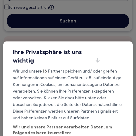
Ich reise geschäftlich
Suchen
Kostenlose Stornierung bei
Planänderungen
Ihre Privatsphäre ist uns
wichtig
Verdiene Prämien für jede
Wir und unsere
16
Partner speichern und/ oder greifen
wahrgenommene Übernachtung
auf Informationen auf einem Gerät zu, z.B. auf eindeutige
Kennungen in Cookies, um personenbezogene Daten zu
Mehr sparen mit Preisen für Mitglieder
verarbeiten. Sie können Ihre Präferenzen akzeptieren
oder verwalten. Klicken Sie dazu bitte unten oder
besuchen Sie jederzeit die Seite der Datenschutzrichtlinie.
Diese Präferenzen werden unseren Partnern signalisiert
Überprüfe die Preise für diese Daten
und haben keinen Einfluss auf Surfdaten.
Heute
Morgen
Wir und unsere Partner verarbeiten Daten, um
Folgendes bereitzustellen:
6. Aug. - 7. Aug.
7. Aug. - 8. Aug.