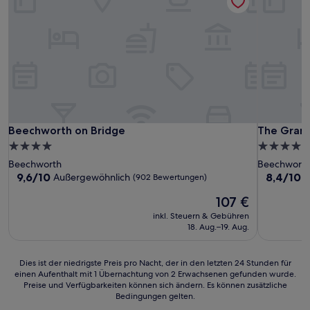
Beechworth on Bridge
The Grand
Beechworth on Bridge
The Grand
4.0-
4.0-
Sterne-
Sterne-
Beechworth
Beechwort
Unterkunft
Unterkunf
9.6
8.4
9,6/10
8,4/10
Außergewöhnlich
S
(902 Bewertungen)
von
von
Der
107 €
10,
10,
Preis
Außergewöhnlich,
Sehr
inkl. Steuern & Gebühren
beträgt
(902
gut,
18. Aug.–19. Aug.
107 €
Bewertungen)
(518
Bewertun
Dies
Dies ist der niedrigste Preis pro Nacht, der in den letzten 24 Stunden für
einen Aufenthalt mit 1 Übernachtung von 2 Erwachsenen gefunden wurde.
ist
Preise und Verfügbarkeiten können sich ändern. Es können zusätzliche
der
Bedingungen gelten.
niedrigste