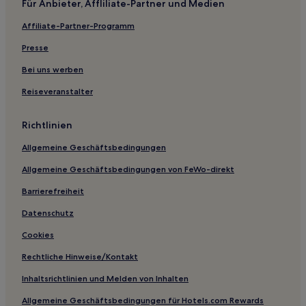
Für Anbieter, Affliliate-Partner und Medien
Luxus in Bright
Affiliate-Partner-Programm
Hotels mit Parkplatz in Kew
Presse
Hotels mit Parkplatz in Flughafen Melbourne
Business in Flughafen Melbourne
Bei uns werben
Hotels nahe Bahnhof Shepparton
Reiseveranstalter
Charleroi Hotels
Richtlinien
Hotels nahe George Creek Streamside Reserve
Allgemeine Geschäftsbedingungen
Telford Hotels
Allgemeine Geschäftsbedingungen von FeWo-direkt
Cobram Hotels
Barrierefreiheit
Billabong Hotels
Guys Forest Hotels
Datenschutz
Stirling Hotels
Cookies
Licola Hotels
Rechtliche Hinweise/Kontakt
Suggan Buggan Hotels
Inhaltsrichtlinien und Melden von Inhalten
Cooma Hotels
Allgemeine Geschäftsbedingungen für Hotels.com Rewards