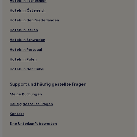
Hotels in Tschechien
Haustierfreundliche in Melbourne
Hotels in Österreich
Hotels mit Parkplatz in Sassafras
Hotels in den Niederlanden
Business in Northern Suburbs
Hotels in Italien
Familien in Echuca
Hotels mit Parkplatz in Echuca
Hotels in Schweden
Familien in Falls Creek
Hotels in Portugal
Luxus in Fitzroy
Hotels in Polen
Familien nahe Flinders Lane
Hotels in der Türkei
Business in Sale
Support und häufig gestellte Fragen
Familien in Victoria
Meine Buchungen
Business in Victoria
Luxus in Carlton
Häufig gestellte Fragen
Luxus in South Yarra
Kontakt
Haustierfreundliche in Bright
Eine Unterkunft bewerten
Hotels mit Pool in Bright