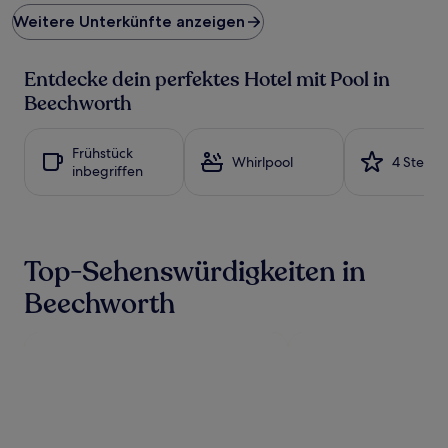
Preis
Weitere Unterkünfte anzeigen
pro
Nacht,
der
Entdecke dein perfektes Hotel mit Pool in
in
den
Beechworth
letzten
24 Stunden
für
Frühstück
Whirlpool
4 Sterne
einen
inbegriffen
Aufenthalt
mit
1 Übernachtung
von
2 Erwachsenen
Top-Sehenswürdigkeiten in
gefunden
wurde.
Beechworth
Preise
und
Verfügbarkeiten
können
sich
ändern.
Es
können