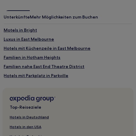
Unterkünfte
Mehr Möglichkeiten zum Buchen
Motels in Bright
Luxus in East Melbourne
Hotels mit Küchenzeile in East Melbourne
Familien in Hotham Heights
Familien nahe East End Theatre District
Hotels mit Parkplatz in Parkville
Hotels mit Pool in Lakes Entrance
Luxus in Mount Buller
Familien in Mount Buller
Top-Reiseziele
Hotels mit Parkplatz in Moonee Ponds
Hotels in Deutschland
Hotels mit Casino in Melbourne
Hotels in den USA
Hotels mit inbegriffenem Frühstück in Melbourne