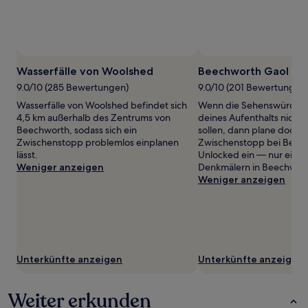
zusätzliche
Bedingungen
gelten.
Wasserfälle von Woolshed
Beechworth Gaol Un
9.0/10 (285 Bewertungen)
9.0/10 (201 Bewertungen
Wasserfälle von Woolshed befindet sich
Wenn die Sehenswürdigk
4,5 km außerhalb des Zentrums von
deines Aufenthalts nicht
Beechworth, sodass sich ein
sollen, dann plane doch e
Zwischenstopp problemlos einplanen
Zwischenstopp bei Beec
lässt.
Unlocked ein — nur eines
Weniger anzeigen
Denkmälern in Beechwor
Weniger anzeigen
Unterkünfte anzeigen
Unterkünfte anzeigen
Weiter erkunden