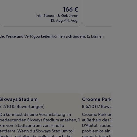
10,
10,
Hervorragend,
Der
Gut,
166 €
(1.004
Preis
(8
inkl. Steuern & Gebühren
inkl. Steu
Bewertungen)
beträgt
Bewertungen)
13. Aug.–14. Aug.
1
166 €
rde. Preise und Verfügbarkeiten können sich ändern. Es können
Sixways Stadium
Croome Park
7.2/10 (5 Bewertungen)
8.6/10 (17 Bewertungen)
Du könntest dir eine Veranstaltung im
Croome Park befindet sich 0
bedeutenden Sixways Stadium ansehen, 1
außerhalb des Zentrums vo
km vom Stadtzentrum von Hindlip
D'Abitot, sodass sich ein Zw
entfernt. Wenn du Sixways Stadium toll
problemlos einplanen lässt. 
findest, gefallen dir vielleicht auch die
gemütlich am Flussufer entl