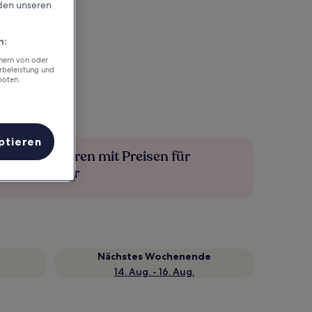
rden unseren
n:
chern von oder
rbeleistung und
boten.
ptieren
Mehr sparen mit Preisen für
Mitglieder
Nächstes Wochenende
14. Aug. - 16. Aug.