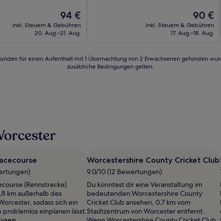
10,
lich,
Der
Hervorragend,
Der
94 €
90 €
Preis
(247
Preis
inkl. Steuern & Gebühren
inkl. Steuern & Gebühren
n)
beträgt
Bewertungen)
beträgt
20. Aug.–21. Aug.
17. Aug.–18. Aug.
94 €
90 €
24 Stunden für einen Aufenthalt mit 1 Übernachtung von 2 Erwachsenen gefunden wu
zusätzliche Bedingungen gelten.
Worcester
acecourse
Worcestershire County Cricket Club
wertungen)
9.0/10 (12 Bewertungen)
ecourse (Rennstrecke)
Du könntest dir eine Veranstaltung im
0,8 km außerhalb des
bedeutenden Worcestershire County
orcester, sodass sich ein
Cricket Club ansehen, 0,7 km vom
problemlos einplanen lässt.
Stadtzentrum von Worcester entfernt.
eigen
Wenn Worcestershire County Cricket Club