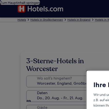
Zum Hauptinhalt springen
Hotels
Hotels in Großbritannien
Hotels in England
Hotels in 
3-Sterne-Hotels in
Worcester
Wo soll’s hingehen?
Ihre
Daten
Wir und u
Do., 20. Aug. - Fr., 21. Aug.
z.B. auf 
können Ihr
Gäste