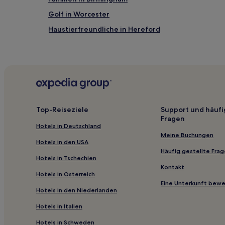
Golf in Worcester
Haustierfreundliche in Hereford
Hotels mit inbegriffenem Frühstück in Cheltenham
Familien in Gloucester
Belbroughton Hotels
Hotels nahe Kiftsgate Court Gardens
Binton Hotels
Top-Reiseziele
Support und häufi
Fragen
Shatterford: Hotels
Hotels in Deutschland
Hotels nahe Bahnhof Stratford-upon-Avon
Meine Buchungen
Hotels in den USA
Herefordshire: Hotels
Häufig gestellte Fra
Hotels in Tschechien
Stratford-On-Avon: Hotels
Kontakt
Hotels in Österreich
Romsley Hotels
Eine Unterkunft bew
Hotels in den Niederlanden
Hotels nahe Straßenbahnhaltestelle Grand Central
Hotels in Italien
Wythall: Hotels
Hotels in Schweden
Hotels nahe Bahnhof Cheltenham Spa