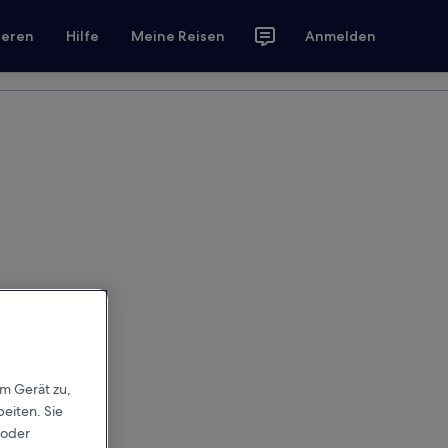
ieren
Hilfe
Meine Reisen
Anmelden
em Gerät zu,
eiten. Sie
 oder