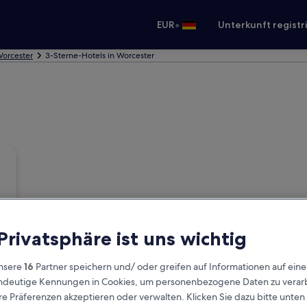
•
EUR
Unterkunft registr
Worcester
3-Sterne-Hotels in Worcester
 Privatsphäre ist uns wichtig
nsere
16
Partner speichern und/ oder greifen auf Informationen auf ein
eindeutige Kennungen in Cookies, um personenbezogene Daten zu verarb
e Präferenzen akzeptieren oder verwalten. Klicken Sie dazu bitte unten