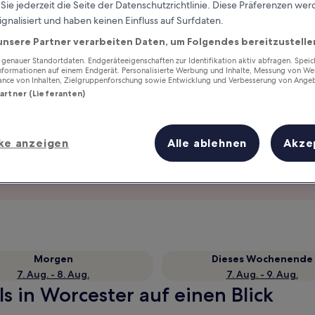
ie jederzeit die Seite der Datenschutzrichtlinie. Diese Präferenzen we
ignalisiert und haben keinen Einfluss auf Surfdaten.
unsere Partner verarbeiten Daten, um Folgendes bereitzustelle
enauer Standortdaten. Endgeräteeigenschaften zur Identifikation aktiv abfragen. Spei
Informationen auf einem Endgerät. Personalisierte Werbung und Inhalte, Messung von We
ance von Inhalten, Zielgruppenforschung sowie Entwicklung und Verbesserung von Ange
Partner (Lieferanten)
ke anzeigen
Alle ablehnen
Akze
Verdiene Prämien für jede
wahrgenommene Übernachtung
Morgen
Dieses Wochenende
7. Aug. - 8. Aug.
7. Aug. - 9. Aug.
s in Worcester auf einen Blick