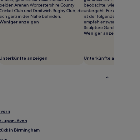
beiden Arenen Worcestershire County
beobachte, wie die Sonne l
Cricket Club und Droitwich Rugby Club, die
untergeht. Für ausgedehnte
sich ganz in der Nähe befinden.
ist der folgende Park in der
Weniger anzeigen
empfehlenswert: Showboro
Sculpture Garden.
Weniger anzeigen
Unterkünfte anzeigen
Unterkünfte anzeigen
lvern
rd-upon-Avon
tück in Birmingham
gham