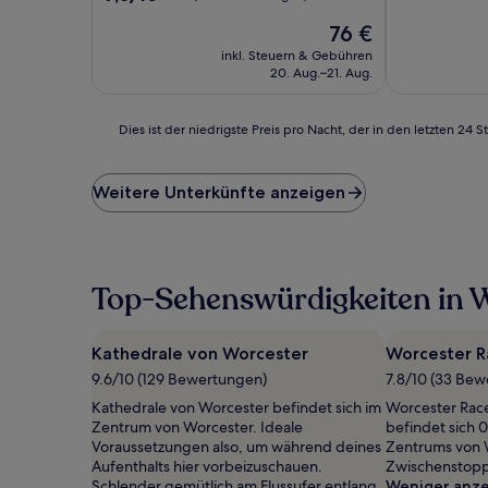
10,
von
Der
Außergewöhn
76 €
10,
Preis
(613
Gut,
inkl. Steuern & Gebühren
beträgt
Bewertunge
(598
20. Aug.–21. Aug.
76 €
Bewertungen)
Dies
Dies ist der niedrigste Preis pro Nacht, der in den letzten 
ist
der
niedrigste
Weitere Unterkünfte anzeigen
Preis
pro
Nacht,
der
in
Top-Sehenswürdigkeiten in 
den
letzten
24 Stunden
Kathedrale von Worcester
Worcester R
für
9.6/10 (129 Bewertungen)
7.8/10 (33 Be
einen
Aufenthalt
Kathedrale von Worcester befindet sich im
Worcester Rac
mit
Zentrum von Worcester. Ideale
befindet sich 
1 Übernachtung
Voraussetzungen also, um während deines
Zentrums von W
von
Aufenthalts hier vorbeizuschauen.
Zwischenstopp 
2 Erwachsenen
Schlender gemütlich am Flussufer entlang
Weniger anz