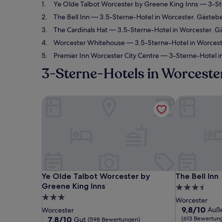
Ye Olde Talbot Worcester by Greene King Inns
— 3-Ste
The Bell Inn
— 3.5-Sterne-Hotel in Worcester. Gästeb
The Cardinals Hat
— 3.5-Sterne-Hotel in Worcester. 
Worcester Whitehouse
— 3.5-Sterne-Hotel in Worces
Premier Inn Worcester City Centre
— 3-Sterne-Hotel i
3-Sterne-Hotels in Worceste
Ye Olde Talbot Worcester by Greene King Inns
The Bell Inn
Ye Olde Talbot Worcester by Greene King Inns
The Bell Inn
Ye Olde Talbot Worcester by
The Bell Inn
Greene King Inns
3.5-
3.0-
Sterne-
Worcester
Sterne-
Unterkunft
9.8
9,8/10
Auß
Worcester
von
Unterkunft
7.8
7,8/10
(613 Bewertun
Gut
(598 Bewertungen)