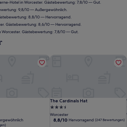
rne-Hotel in Worcester. Gästebewertung: 7,8/10 — Gut.
ewertung: 9,8/10 — Außergewöhnlich.
Gästebewertung: 8,8/10 — Hervorragend.
ter. Gästebewertung: 8,6/10 — Hervorragend.
n Worcester. Gästebewertung: 7,8/10 — Gut.
r
The Cardinals Hat
The Cardinals Hat
The Cardinals Hat
3.5-
Sterne-
Worcester
Unterkunft
8.8
8,8/10
ergewöhnlich
Hervorragend
(247 Bewertungen)
von
gen)