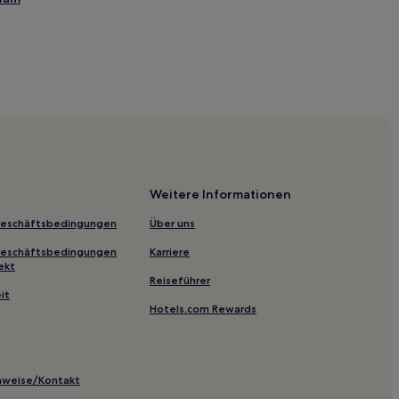
ter
Weitere Informationen
Geschäftsbedingungen
Über uns
Geschäftsbedingungen
Karriere
th
ekt
Reiseführer
it
Hotels.com Rewards
inweise/Kontakt