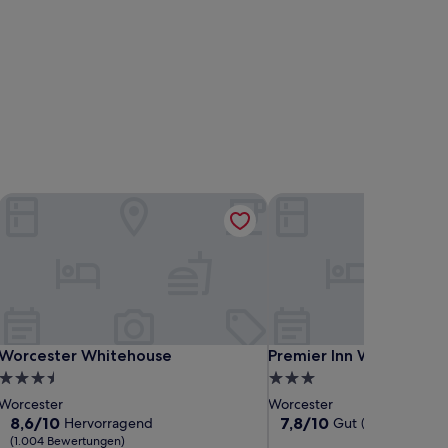
Worcester Whitehouse
Premier Inn Worcester C
Worcester Whitehouse
Premier Inn Worcester C
Worcester Whitehouse
Premier Inn Worcester 
3.5-
3.0-
Sterne-
Sterne-
Worcester
Worcester
Unterkunft
Unterkunft
8.6
7.8
8,6/10
7,8/10
Hervorragend
Gut
(8 Bewertungen
von
von
(1.004 Bewertungen)