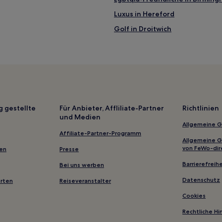
Luxus in Hereford
Golf in Droitwich
Haustierfreundliche in Glouces
Staverton Hotels
Whitestone Hotels
Rowley Regis Hotels
Badsey Hotels
g gestellte
Für Anbieter, Affliliate-Partner
Richtlinien
und Medien
Buckland Hotels
Allgemeine 
Beoley: Hotels
Affiliate-Partner-Programm
Allgemeine 
Hotels nahe Bahnhof Small Hea
von FeWo-dir
gen
Presse
Solihull Hotels
Barrierefreihe
Bei uns werben
Rubery: Hotels
Datenschutz
erten
Reiseveranstalter
Linton Hotels
Cookies
Gloucestershire: Hotels
Rechtliche H
Bockleton Hotels