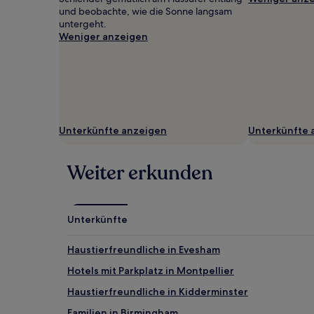
gefunden
und beobachte, wie die Sonne langsam
wurde.
untergeht.
Preise
Weniger anzeigen
und
Verfügbarkeiten
können
sich
ändern.
Es
können
Unterkünfte anzeigen
Unterkünfte 
zusätzliche
Bedingungen
gelten.
Weiter erkunden
Unterkünfte
Haustierfreundliche in Evesham
Hotels mit Parkplatz in Montpellier
Haustierfreundliche in Kidderminster
Familien in Birmingham