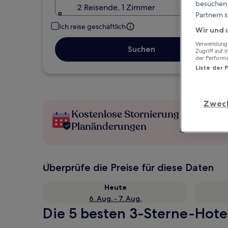
besuchen S
2 Reisende, 1 Zimmer
Partnern s
Ich reise geschäftlich
Wir und 
Verwendung g
Suchen
Zugriff auf 
der Perform
Liste der 
Zwec
Kostenlose Stornierung bei
Planänderungen
Überprüfe die Preise für diese Daten
Heute
6. Aug. - 7. Aug.
Die 5 besten 3-Sterne-Hotel