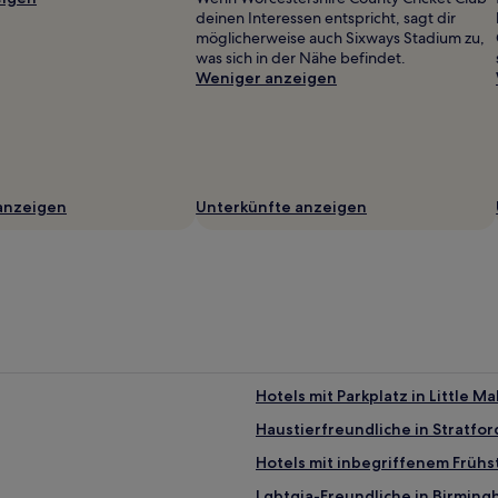
deinen Interessen entspricht, sagt dir
möglicherweise auch Sixways Stadium zu,
was sich in der Nähe befindet.
Weniger anzeigen
anzeigen
Unterkünfte anzeigen
Hotels mit Parkplatz in Little Ma
Haustierfreundliche in Stratfo
Hotels mit inbegriffenem Frühs
Lgbtqia-Freundliche in Birmin