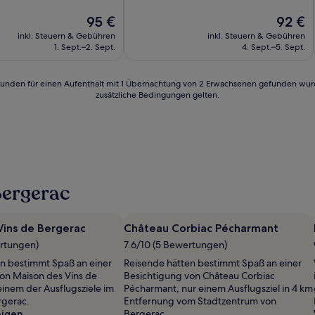
10,
Der
Hervorragend,
Der
95 €
92 €
Preis
(186
Preis
inkl. Steuern & Gebühren
inkl. Steuern & Gebühren
n)
beträgt
Bewertungen)
beträgt
1. Sept.–2. Sept.
4. Sept.–5. Sept.
95 €
92 €
24 Stunden für einen Aufenthalt mit 1 Übernachtung von 2 Erwachsenen gefunden wu
zusätzliche Bedingungen gelten.
Bergerac
Vins de Bergerac
Château Corbiac Pécharmant
ertungen)
7.6/10 (5 Bewertungen)
n bestimmt Spaß an einer
Reisende hätten bestimmt Spaß an einer
on Maison des Vins de
Besichtigung von Château Corbiac
einem der Ausflugsziele im
Pécharmant, nur einem Ausflugsziel in 4 km
rgerac.
Entfernung vom Stadtzentrum von
eigen
Bergerac.