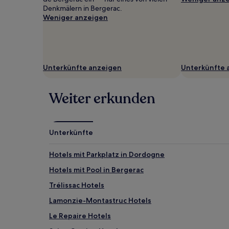
gefunden
Denkmälern in Bergerac.
wurde.
Weniger anzeigen
Preise
und
Verfügbarkeiten
können
sich
Unterkünfte anzeigen
Unterkünfte 
ändern.
Es
können
Weiter erkunden
zusätzliche
Bedingungen
gelten.
Unterkünfte
Hotels mit Parkplatz in Dordogne
Hotels mit Pool in Bergerac
Trélissac Hotels
Lamonzie-Montastruc Hotels
Le Repaire Hotels