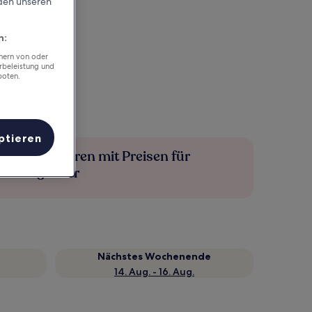
rden unseren
n:
chern von oder
rbeleistung und
boten.
ptieren
Mehr sparen mit Preisen für
Mitglieder
Nächstes Wochenende
14. Aug. - 16. Aug.