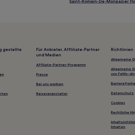
Saint-Romain-De-Monpazier Ho
Bearnès Hotels
Marcus Hotels
La Mouthe Hotels
Gensac Hotels
Montcaret Hotels
g gestellte
Für Anbieter, Affliliate-Partner
Richtlinien
und Medien
Hotels nahe Museum von Caste
Allgemeine 
Soussac Hotels
Affiliate-Partner-Programm
Allgemeine 
Saint-Aquilin Hotels
von FeWo-dir
gen
Presse
Saint-Sulpice-De-Roumagnac H
Barrierefreihe
Bei uns werben
Saint-Sauveur Hotels
Datenschutz
erten
Reiseveranstalter
Lougratte Hotels
Cookies
Land von Saint-Aulaye: Hotels
Rechtliche H
Bastiden Dordogne-Périgord: H
Inhaltsrichtl
Inhalten
Roquebrune Hotels