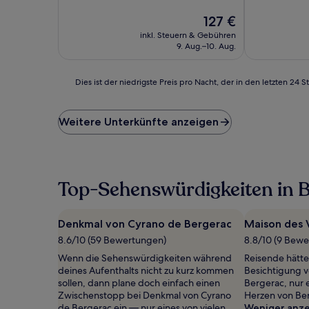
10,
10,
Wunderbar,
Der
Wunderbar,
127 €
(376
Preis
(477
inkl. Steuern & Gebühren
Bewertungen)
beträgt
Bewertunge
9. Aug.–10. Aug.
127 €
Dies
Dies ist der niedrigste Preis pro Nacht, der in den letzten 
ist
der
niedrigste
Weitere Unterkünfte anzeigen
Preis
pro
Nacht,
der
in
Top-Sehenswürdigkeiten in 
den
letzten
24 Stunden
Denkmal von Cyrano de Bergerac
Maison des 
für
8.6/10 (59 Bewertungen)
8.8/10 (9 Bew
einen
Aufenthalt
Wenn die Sehenswürdigkeiten während
Reisende hätte
mit
deines Aufenthalts nicht zu kurz kommen
Besichtigung v
1 Übernachtung
sollen, dann plane doch einfach einen
Bergerac, nur 
von
Zwischenstopp bei Denkmal von Cyrano
Herzen von Be
2 Erwachsenen
de Bergerac ein — nur eines von vielen
Weniger anz