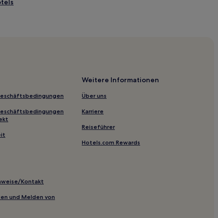
tels
Weitere Informationen
l-Merle
Geschäftsbedingungen
Über uns
Geschäftsbedingungen
Karriere
ekt
Reiseführer
otels
it
Hotels.com Rewards
inweise/Kontakt
otels
inien und Melden von