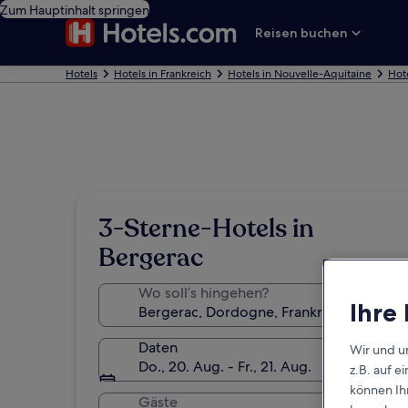
Zum Hauptinhalt springen
Reisen buchen
Hotels
Hotels in Frankreich
Hotels in Nouvelle-Aquitaine
Hote
3-Sterne-Hotels in
Bergerac
Wo soll’s hingehen?
Ihre
Daten
Wir und u
Do., 20. Aug. - Fr., 21. Aug.
z.B. auf 
können Ihr
Gäste