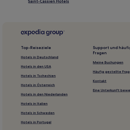
Saint-Cassien Hotels
Coulx Hotels
Lamothe-Landerron Hotels
Le Grand Périgueux: Hotels
Les Eyzies Hotels
Lembras Hotels
Top-Reiseziele
Support und häufi
Fragen
Südliche Pforten Périgord: Hotels
Hotels in Deutschland
Le Bugue Hotels
Meine Buchungen
Hotels in den USA
Gardonne Hotels
Häufig gestellte Fra
Hotels in Tschechien
Hotels nahe Perigueux
Kontakt
Hotels in Österreich
Bourgnac Hotels
Eine Unterkunft bew
Hotels in den Niederlanden
Tayac Hotels
Hotels in Italien
Francs Hotels
Hotels in Schweden
Auriac-Sur-Dropt Hotels
Hotels in Portugal
Hotels nahe Golfplatz Château des Vigiers