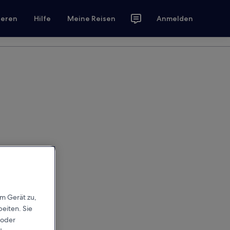
ieren
Hilfe
Meine Reisen
Anmelden
em Gerät zu,
eiten. Sie
 oder