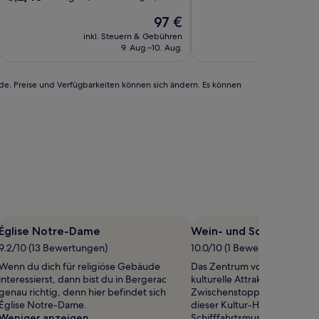
10,
von
Der
Sehr
97 €
10,
Preis
gut,
Sehr
inkl. Steuern & Gebühren
inkl. Steu
beträgt
(174
gut,
9. Aug.–10. Aug.
5.
97 €
Bewertungen)
(32
Bewertungen)
rde. Preise und Verfügbarkeiten können sich ändern. Es können
Église Notre-Dame
Wein- und Schifffahrt
9.2/10 (13 Bewertungen)
10.0/10 (1 Bewertung)
Wenn du dich für religiöse Gebäude
Das Zentrum von Bergerac 
interessierst, dann bist du in Bergerac
kulturelle Attraktionen, für di
genau richtig, denn hier befindet sich
Zwischenstopp sicherlich loh
Église Notre-Dame.
dieser Kultur-Highlights: We
Weniger anzeigen
Schifffahrtsmuseum. Wenn 