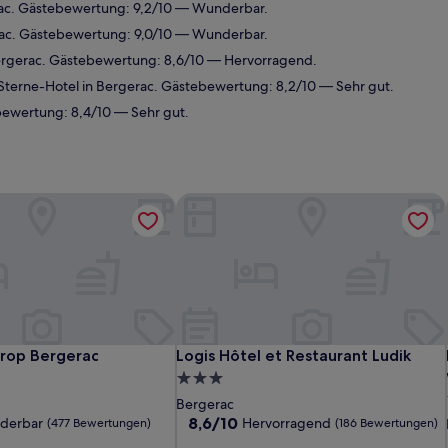
ac. Gästebewertung: 9,2/10 — Wunderbar.
ac. Gästebewertung: 9,0/10 — Wunderbar.
ergerac. Gästebewertung: 8,6/10 — Hervorragend.
terne-Hotel in Bergerac. Gästebewertung: 8,2/10 — Sehr gut.
bewertung: 8,4/10 — Sehr gut.
urop Bergerac
Logis Hôtel et Restaurant Ludik
urop Bergerac
Logis Hôtel et Restaurant Ludik
urop Bergerac
Logis Hôtel et Restaurant Ludik
3.0-
Sterne-
Bergerac
Unterkunft
8.6
8,6/10
derbar
Hervorragend
(477 Bewertungen)
(186 Bewertungen)
von