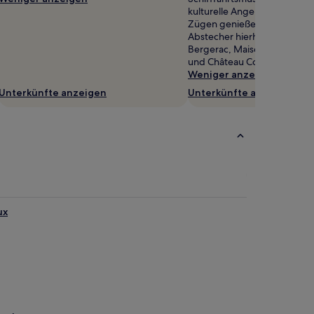
kulturelle Angebot in Bergera
Zügen genießen möchtest, p
Abstecher hierhin: Denkmal 
Bergerac, Maison des Vins d
und Château Corbiac Péchar
Weniger anzeigen
Unterkünfte anzeigen
Unterkünfte anzeigen
ux