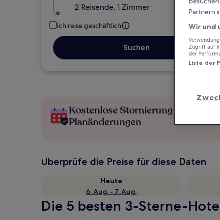
besuchen S
2 Reisende, 1 Zimmer
Partnern s
Ich reise geschäftlich
Wir und 
Verwendung g
Suchen
Zugriff auf 
der Perform
Liste der 
Zwec
Kostenlose Stornierung bei
Planänderungen
Überprüfe die Preise für diese Daten
Heute
6. Aug. - 7. Aug.
Die 5 besten 3-Sterne-Hotel