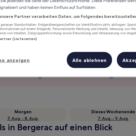
ie jederzeit die Seite der Datenschutzrichtlinie. Diese Präferenzen we
ignalisiert und haben keinen Einfluss auf Surfdaten.
unsere Partner verarbeiten Daten, um Folgendes bereitzustelle
enauer Standortdaten. Endgeräteeigenschaften zur Identifikation aktiv abfragen. Spei
Informationen auf einem Endgerät. Personalisierte Werbung und Inhalte, Messung von We
ance von Inhalten, Zielgruppenforschung sowie Entwicklung und Verbesserung von Ange
Partner (Lieferanten)
ke anzeigen
Alle ablehnen
Akze
Verdiene Prämien für jede
wahrgenommene Übernachtung
Morgen
Dieses Wochenende
7. Aug. - 8. Aug.
7. Aug. - 9. Aug.
s in Bergerac auf einen Blick