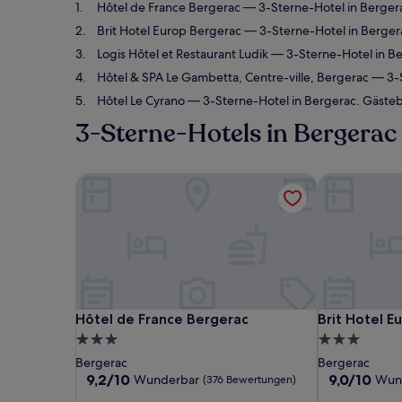
Hôtel de France Bergerac
— 3-Sterne-Hotel in Berger
Brit Hotel Europ Bergerac
— 3-Sterne-Hotel in Berger
Logis Hôtel et Restaurant Ludik
— 3-Sterne-Hotel in B
Hôtel & SPA Le Gambetta, Centre-ville, Bergerac
— 3-S
Hôtel Le Cyrano
— 3-Sterne-Hotel in Bergerac. Gäste
3-Sterne-Hotels in Bergerac
Hôtel de France Bergerac
Brit Hotel E
Hôtel de France Bergerac
Brit Hotel E
Hôtel de France Bergerac
Brit Hotel E
3.0-
3.0-
Sterne-
Sterne-
Bergerac
Bergerac
Unterkunft
Unterkunft
9.2
9.0
9,2/10
9,0/10
Wunderbar
Wun
(376 Bewertungen)
von
von