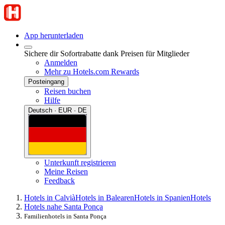
App herunterladen
Sichere dir Sofortrabatte dank Preisen für Mitglieder
Anmelden
Mehr zu Hotels.com Rewards
Posteingang
Reisen buchen
Hilfe
Deutsch · EUR · DE
Unterkunft registrieren
Meine Reisen
Feedback
Hotels in Calvià
Hotels in Balearen
Hotels in Spanien
Hotels
Hotels nahe Santa Ponça
Familienhotels in Santa Ponça