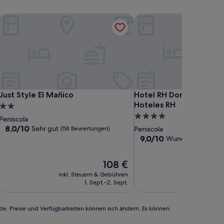
Just Style El Mañico
Hotel RH Don Carlos & S
Just Style El Mañico
Hotel RH Don Carlos & S
Just Style El Mañico
Hotel RH Don Carlos & 
Hoteles RH
2.0-
4.0-
Sterne-
Peniscola
Sterne-
Unterkunft
8.0
8,0/10
Sehr gut
(58 Bewertungen)
Peniscola
von
Unterkunft
9.0
9,0/10
Wunderbar
(255 B
10,
von
Sehr
10,
Der
108 €
gut,
Wunderbar,
Preis
(58
(255
inkl. Steuern & Gebühren
inkl. Steu
beträgt
Bewertungen)
Bewertungen)
1. Sept.–2. Sept.
6
108 €
rde. Preise und Verfügbarkeiten können sich ändern. Es können