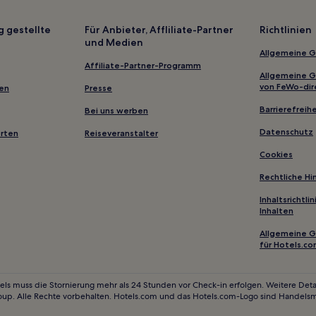
Hotels mit Pool in Benicàssim
Hotels mit Pool in Peñiscola
g gestellte
Für Anbieter, Affliliate-Partner
Richtlinien
und Medien
Hotels mit Wellnessbereich in P
Allgemeine 
Haustierfreundliche in Castelló 
Affiliate-Partner-Programm
Allgemeine 
Familien in Castelló de la Plana
von FeWo-dir
gen
Presse
Haustierfreundliche in Vinaròs
Barrierefreihe
Bei uns werben
Hotels mit Parkplatz in Castellón
Datenschutz
erten
Reiseveranstalter
Hotels mit Pool in Castellón de l
Cookies
Hotels mit Küchenzeile in Castel
Rechtliche H
Ports: Hotels
Inhaltsrichtl
Inhalten
Geldo Hotels
Allgemeine 
Hotels nahe Playa Masbó
für Hotels.c
Hotels nahe Ermita de Santa Bá
Jérica Hotels
els muss die Stornierung mehr als 24 Stunden vor Check-in erfolgen. Weitere Detai
oup. Alle Rechte vorbehalten. Hotels.com und das Hotels.com-Logo sind Handels
onszentrum
Hotels nahe Strand von Puig