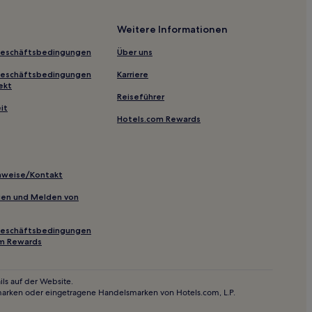
Weitere Informationen
eñiscola
Geschäftsbedingungen
Über uns
de la Plana
Geschäftsbedingungen
Karriere
ekt
Reiseführer
it
Hotels.com Rewards
 de la Plana
a Plana
lón de la Plana
inweise/Kontakt
inien und Melden von
Geschäftsbedingungen
om Rewards
rbara
ls auf der Website.
marken oder eingetragene Handelsmarken von Hotels.com, L.P.