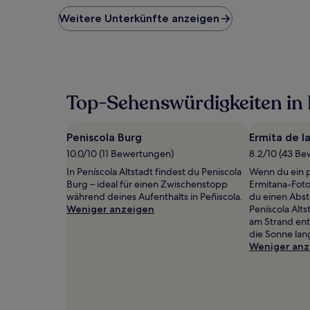
der
niedrigste
Weitere Unterkünfte anzeigen
Preis
pro
Nacht,
der
in
den
Top-Sehenswürdigkeiten in 
letzten
24 Stunden
für
Peniscola Burg
Ermita de l
einen
Aufenthalt
10.0/10 (11 Bewertungen)
8.2/10 (43 B
mit
In Peníscola Altstadt findest du Peniscola
Wenn du ein pa
1 Übernachtung
Burg – ideal für einen Zwischenstopp
Ermitana-Foto
von
während deines Aufenthalts in Peñiscola.
du einen Abst
2 Erwachsenen
Weniger anzeigen
Peníscola Alt
gefunden
am Strand en
wurde.
die Sonne lan
Preise
Weniger anz
und
Verfügbarkeiten
können
sich
ändern.