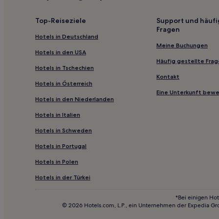
Haustierfreundliche in Benicàssim
Familien in Peñiscola
Top-Reiseziele
Support und häufi
Fragen
Günstige in Peñiscola
Hotels in Deutschland
Günstige in Castelló de la Plana
Meine Buchungen
Hotels in den USA
Hotels mit Fitnessbereich in Castelló de la Plana
Häufig gestellte Fra
Hotels in Tschechien
Hotels mit Parkplatz in Vinaròs
Kontakt
Hotels in Österreich
Haustierfreundliche in Castellón de la Plana
Eine Unterkunft bew
Hotels in den Niederlanden
Strand in Castellón de la Plana
Hotels in Italien
Business in Castellón de la Plana
Hotels in Schweden
Figueroles Hotels
Hotels in Portugal
Torrechiva Hotels
Hotels in Polen
Camp de Morvedre: Hotels
Hotels nahe Penyagolosa
Hotels in der Türkei
Alcalà de Xivert Hotels
*Bei einigen Hot
© 2026 Hotels.com, L.P., ein Unternehmen der Expedia Gr
Hotels nahe Palmenwüsten-Naturpark-Interpretati