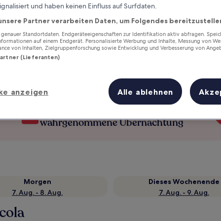
ignalisiert und haben keinen Einfluss auf Surfdaten.
unsere Partner verarbeiten Daten, um Folgendes bereitzustelle
enauer Standortdaten. Endgeräteeigenschaften zur Identifikation aktiv abfragen. Spei
Informationen auf einem Endgerät. Personalisierte Werbung und Inhalte, Messung von We
ance von Inhalten, Zielgruppenforschung sowie Entwicklung und Verbesserung von Ange
Partner (Lieferanten)
ke anzeigen
Alle ablehnen
Akze
Verdiene Prämien für jede
wahrgenommene Übernachtung
Morgen
Dieses Wochenende
7. Aug. - 8. Aug.
7. Aug. - 9. Aug.
cola