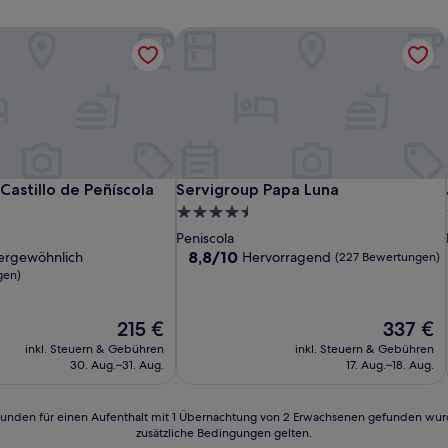
astillo de Peñíscola
Servigroup Papa Luna
astillo de Peñíscola
Servigroup Papa Luna
Castillo de Peñíscola
Servigroup Papa Luna
4.5-
Sterne-
Peniscola
Unterkunft
8.8
8,8/10
ergewöhnlich
Hervorragend
(227 Bewertungen)
von
gen)
10,
lich,
Hervorragend,
Der
Der
215 €
337 €
(227
Preis
Preis
n)
Bewertungen)
inkl. Steuern & Gebühren
inkl. Steuern & Gebühren
beträgt
beträgt
30. Aug.–31. Aug.
17. Aug.–18. Aug.
215 €
337 €
24 Stunden für einen Aufenthalt mit 1 Übernachtung von 2 Erwachsenen gefunden wu
zusätzliche Bedingungen gelten.