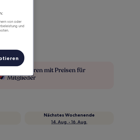
n:
chern von oder
rbeleistung und
boten.
ptieren
Mehr sparen mit Preisen für
Mitglieder
Nächstes Wochenende
14. Aug. - 16. Aug.