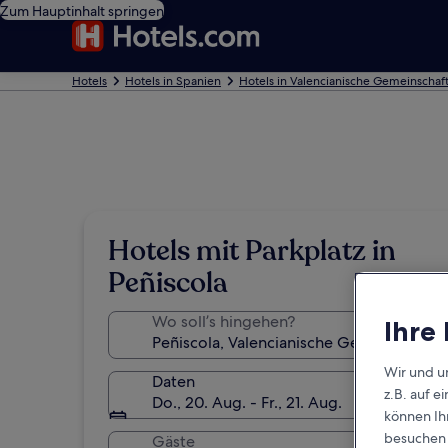
Zum Hauptinhalt springen
Hotels
Hotels in Spanien
Hotels in Valencianische Gemeinschaf
Hotels mit Parkplatz in
Peñiscola
Wo soll’s hingehen?
Ihre
Wir und u
Daten
z.B. auf 
Do., 20. Aug. - Fr., 21. Aug.
können Ihr
besuchen S
Gäste