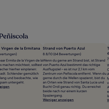
Peñiscola
a Virgen de la Ermitana
Strand von Puerto Azul
T
d
ewertungen)
8.8/10 (64 Bewertungen)
7
ar Ermita de la Virgen de la
Wenn du gerne am Strand bist, ist Strand
s machen möchtest, solltest
von Puerto Azul bestimmt das richtige
W
echer hierher einplanen:
Ausflugsziel – es ist nur 2,1 km vom
O
stadt. Schlender gemütlich
Zentrum von Peñiscola entfernt. Wenn du
A
tlang und beobachte, wie
gerne durch die Wellen spazierst, bist du
M
gsam untergeht.
an Orten wie Strand von Santa Lucia und
v
eigen
Bucht Ordí genau richtig. Du erreichst
A
beide nach nur einem kurzen
e
Spaziergang.
l
Weniger anzeigen
W