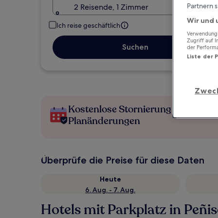
Partnern s
2 Reisende, 1 Zimmer
Wir und 
Ich reise geschäftlich
Verwendung g
Zugriff auf 
Suchen
der Perform
Liste der 
Zwec
Kostenlose Stornierung bei
Planänderungen
Überprüfe die Preise für diese Daten
Heute
6. Aug. - 7. Aug.
Hotels mit Parkplatz in Peñis