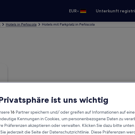
•
EUR
Unterkunft registr
t
Hotels in Peñiscola
Hotels mit Parkplatz in Peñiscola
 Privatsphäre ist uns wichtig
nsere
16
Partner speichern und/ oder greifen auf Informationen auf ein
eindeutige Kennungen in Cookies, um personenbezogene Daten zu verarb
e Präferenzen akzeptieren oder verwalten. Klicken Sie dazu bitte unten
ie jederzeit die Seite der Datenschutzrichtlinie. Diese Präferenzen we