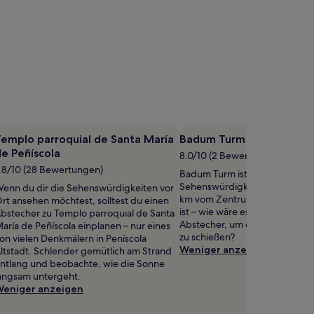
emplo parroquial de Santa María
Badum Turm
e Peñíscola
8.0/10 (2 Bewertungen)
.8/10 (28 Bewertungen)
Badum Turm ist nur eine von vi
Sehenswürdigkeiten der Gege
enn du dir die Sehenswürdigkeiten vor
km vom Zentrum von Peñiscola
rt ansehen möchtest, solltest du einen
ist – wie wäre es also mit einem
bstecher zu Templo parroquial de Santa
Abstecher, um ein paar Erinne
aría de Peñíscola einplanen – nur eines
zu schießen?
on vielen Denkmälern in Peníscola
Weniger anzeigen
ltstadt. Schlender gemütlich am Strand
ntlang und beobachte, wie die Sonne
angsam untergeht.
eniger anzeigen