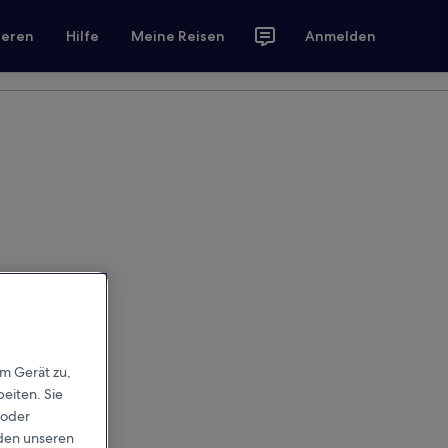
ieren
Hilfe
Meine Reisen
Anmelden
em Gerät zu,
eiten. Sie
 oder
rden unseren