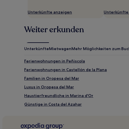
Es
können
Unterkünfte anzeigen
Unterkünfte
zusätzliche
Bedingungen
gelten.
Weiter erkunden
Unterkünfte
Mietwagen
Mehr Möglichkeiten zum Bu
Ferienwohnungen in Peñiscola
Ferienwohnungen in Castellón de la Plana
Familien in Oropesa del Mar
Luxus in Oropesa del Mar
Haustierfreundliche in Marina d'Or
Günstige in Costa del Azahar
Familien in Costa del Azahar
Haustierfreundliche in Costa del Azahar