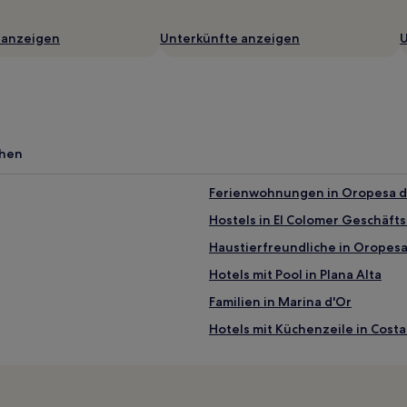
 anzeigen
Unterkünfte anzeigen
U
chen
Ferienwohnungen in Oropesa d
Hostels in El Colomer Geschäft
Haustierfreundliche in Oropesa
Hotels mit Pool in Plana Alta
Familien in Marina d'Or
Hotels mit Küchenzeile in Costa
Hotels mit Pool in Costa del Aza
Strand in Costa del Azahar