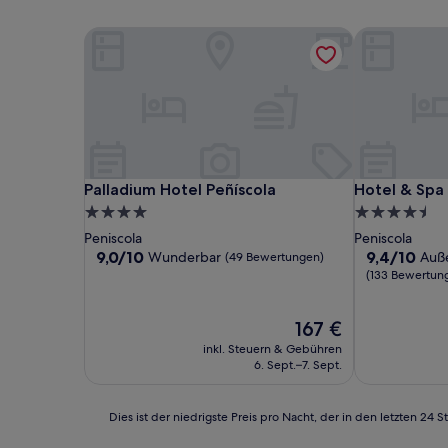
Palladium Hotel Peñíscola
Hotel & Spa C
Palladium Hotel Peñíscola
Hotel & Spa C
Palladium Hotel Peñíscola
Hotel & Spa 
4.0-
4.5-
Sterne-
Sterne-
Peniscola
Peniscola
Unterkunft
Unterkunft
9.0
9.4
9,0/10
9,4/10
Wunderbar
Auß
(49 Bewertungen)
von
von
(133 Bewertun
10,
10,
Wunderbar,
Außergewöhn
Der
167 €
(49
(133
Preis
Bewertungen)
Bewertunge
inkl. Steuern & Gebühren
beträgt
6. Sept.–7. Sept.
167 €
Dies
Dies ist der niedrigste Preis pro Nacht, der in den letzten 
ist