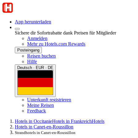
App herunterladen
Sichere dir Sofortrabatte dank Preisen für Mitglieder
Anmelden
Mehr zu Hotels.com Rewards
Posteingang
Reisen buchen
Hilfe
Deutsch · EUR · DE
Unterkunft registrieren
Meine Reisen
Feedback
Hotels in Occitanie
Hotels in Frankreich
Hotels
Hotels in Canet-en-Roussillon
Strandhotels in Canet-en-Roussillon