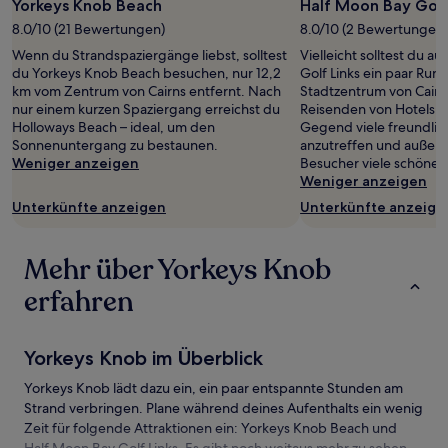
mit
Yorkeys Knob Beach
Half Moon Bay Golf
1 Übernachtung
8.0/10 (21 Bewertungen)
8.0/10 (2 Bewertungen)
von
Wenn du Strandspaziergänge liebst, solltest
Vielleicht solltest du 
2 Erwachsenen
du Yorkeys Knob Beach besuchen, nur 12,2
Golf Links ein paar Ru
gefunden
km vom Zentrum von Cairns entfernt. Nach
Stadtzentrum von Cairns
wurde.
nur einem kurzen Spaziergang erreichst du
Reisenden von Hotels.c
Preise
Holloways Beach – ideal, um den
Gegend viele freundli
und
Sonnenuntergang zu bestaunen.
anzutreffen und außer
Verfügbarkeiten
Weniger anzeigen
Besucher viele schöne 
können
Weniger anzeigen
sich
ändern.
Unterkünfte anzeigen
Unterkünfte anzeige
Es
können
zusätzliche
Mehr über Yorkeys Knob
Bedingungen
gelten.
erfahren
Yorkeys Knob im Überblick
Yorkeys Knob lädt dazu ein, ein paar entspannte Stunden am
Strand verbringen. Plane während deines Aufenthalts ein wenig
Zeit für folgende Attraktionen ein: Yorkeys Knob Beach und
Half Moon Bay Golf Links. Es gibt noch weitaus mehr zu sehen,