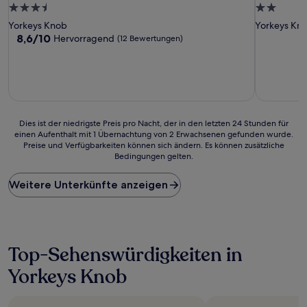
3.5-
2.0-
Sterne-
Sterne-
Yorkeys Knob
Yorkeys Kn
Unterkunft
Unterkunf
8.6
8,6/10
Hervorragend
(12 Bewertungen)
von
10,
Hervorragend,
(12
Bewertungen)
Dies
Dies ist der niedrigste Preis pro Nacht, der in den letzten 24 Stunden für
einen Aufenthalt mit 1 Übernachtung von 2 Erwachsenen gefunden wurde.
ist
Preise und Verfügbarkeiten können sich ändern. Es können zusätzliche
der
Bedingungen gelten.
niedrigste
Preis
Weitere Unterkünfte anzeigen
pro
Nacht,
der
in
den
letzten
Top-Sehenswürdigkeiten in
24 Stunden
Yorkeys Knob
für
einen
Aufenthalt