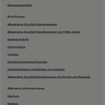
Hotels nahe Skyrail Kuranda Cableway Station
Reiseveranstalter
Hotels nahe Cairns Regional Gallery
Richtlinien
Hotels nahe Cazalys Cairns
Allgemeine Geschäftsbedingungen
Hotels nahe Smithfield Shopping Centre
Allgemeine Geschäftsbedingungen von FeWo-direkt
Trinity Beach: Hotels
Barrierefreiheit
Clifton Beach: Hotels
Woree: Hotels
Datenschutz
Hotels nahe Cairns
Cookies
Earlville: Hotels
Rechtliche Hinweise/Kontakt
Bayview Heights: Hotels
Inhaltsrichtlinien und Melden von Inhalten
Hotels nahe DFO Cairns
Allgemeine Geschäftsbedingungen für Hotels.com Rewards
Hotels nahe Reef Fleet Terminal
Weitere Informationen
Trinity Park: Hotels
Motels in Cairns
Über uns
Aparthotels in Cairns
Karriere