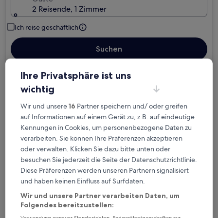
2 Reisende, 1 Zimmer
Ich reise geschäftlich
Suchen
Ihre Privatsphäre ist uns
wichtig
Kostenlose Stornierung bei
Wir und unsere
16
Partner speichern und/ oder greifen
Planänderungen
auf Informationen auf einem Gerät zu, z.B. auf eindeutige
Kennungen in Cookies, um personenbezogene Daten zu
Verdiene Prämien für jede
verarbeiten. Sie können Ihre Präferenzen akzeptieren
wahrgenommene Übernachtung
oder verwalten. Klicken Sie dazu bitte unten oder
besuchen Sie jederzeit die Seite der Datenschutzrichtlinie.
Mehr sparen mit Preisen für Mitglieder
Diese Präferenzen werden unseren Partnern signalisiert
und haben keinen Einfluss auf Surfdaten.
Wir und unsere Partner verarbeiten Daten, um
Folgendes bereitzustellen:
Überprüfe die Preise für diese Daten