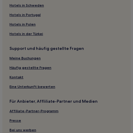
Cairns Hotels
Hotels in Schweden
Hotels nahe Skyrail Rainforest Cableway Station
Hotels in Portugal
Cairns North: Hotels
Hotels in Polen
Brinsmead: Hotels
Hotels in der Türkei
Hotels nahe Earl Hill Conservation Park
Support und häufig gestellte Fragen
Yorkeys Knob: Hotels
Meine Buchungen
Hotels nahe Kewarra Beach
Manunda: Hotels
Häufig gestellte Fragen
Hotels nahe Holloways Beach
Kontakt
White Rock: Hotels
Eine Unterkunft bewerten
Hotels nahe Mount Whitfield Conservation Park
Für Anbieter, Affliliate-Partner und Medien
Hotels nahe Cairns Esplanade Charles Street Parkland
Affiliate-Partner-Programm
Westcourt: Hotels
Presse
Hotels nahe Bahnhof Cairns
Palm Cove: Hotels
Bei uns werben