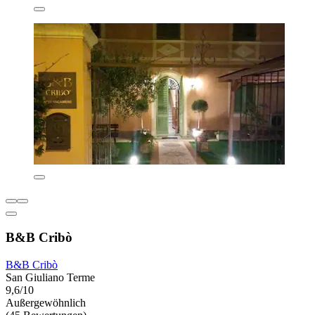
B&B Cribò
B&B Cribò
San Giuliano Terme
9,6/10
Außergewöhnlich