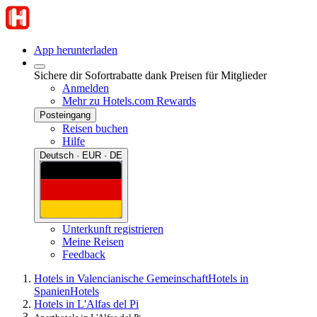
App herunterladen
Sichere dir Sofortrabatte dank Preisen für Mitglieder
Anmelden
Mehr zu Hotels.com Rewards
Posteingang
Reisen buchen
Hilfe
Deutsch · EUR · DE
Unterkunft registrieren
Meine Reisen
Feedback
Hotels in Valencianische Gemeinschaft
Hotels in
Spanien
Hotels
Hotels in L'Alfas del Pi