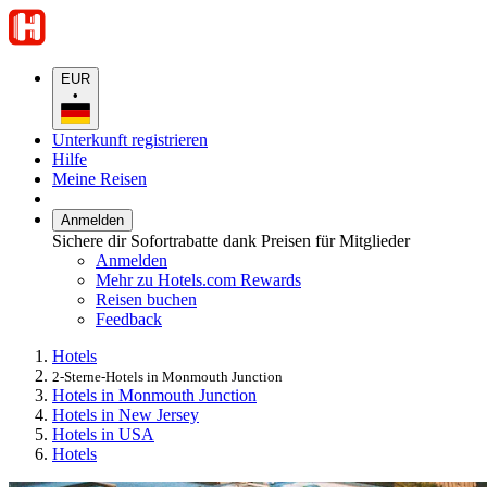
EUR
•
Unterkunft registrieren
Hilfe
Meine Reisen
Anmelden
Sichere dir Sofortrabatte dank Preisen für Mitglieder
Anmelden
Mehr zu Hotels.com Rewards
Reisen buchen
Feedback
Hotels
2-Sterne-Hotels in Monmouth Junction
Hotels in Monmouth Junction
Hotels in New Jersey
Hotels in USA
Hotels