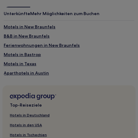
Unterkünfte
Mehr Möglichkeiten zum Buchen
Motels in New Braunfels
B&B in New Braunfels
Ferienwohnungen in New Braunfels
Motels in Bastrop
Motels in Texas
Aparthotels in Austin
B&B in Austin
Günstige in Kenedy
Hotels mit inbegriffenem Frühstück in New Braunfels
Top-Reiseziele
Haustierfreundliche in New Braunfels
Hotels in Deutschland
Hotels mit Wellnessbereich in New Braunfels
Hotels in den USA
Hotels mit Pool in New Braunfels
Hotels in Tschechien
Hotels mit Fitnessbereich in Austin