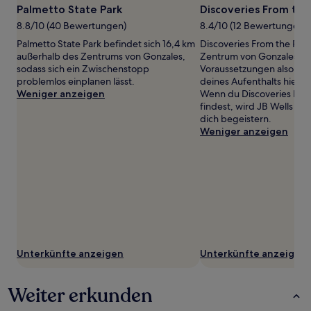
Es
Palmetto State Park
Discoveries From the
können
8.8/10 (40 Bewertungen)
8.4/10 (12 Bewertungen)
zusätzliche
Bedingungen
Palmetto State Park befindet sich 16,4 km
Discoveries From the Past
gelten.
außerhalb des Zentrums von Gonzales,
Zentrum von Gonzales. I
sodass sich ein Zwischenstopp
Voraussetzungen also, u
problemlos einplanen lässt.
deines Aufenthalts hier 
Weniger anzeigen
Wenn du Discoveries From 
findest, wird JB Wells Par
dich begeistern.
Weniger anzeigen
Unterkünfte anzeigen
Unterkünfte anzeigen
Weiter erkunden