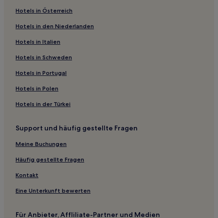
Hotels in Österreich
Hotels mit Wellnessbereich in Austin
Hotels in den Niederlanden
Hotels mit inbegriffenem Frühstück in Austin
Hotels in Italien
Hotels mit Parkplatz in Austin
Familien in Austin
Hotels in Schweden
Golf in Austin
Hotels in Portugal
Hotels mit Parkplatz in Montopolis
Hotels in Polen
Haustierfreundliche in Texas Gulf Coast
Hotels in der Türkei
Familien in Texas Gulf Coast
Support und häufig gestellte Fragen
Golf in Texas Gulf Coast
Meine Buchungen
Luxus in Texas Gulf Coast
Hotels mit Pool in Wimberley
Häufig gestellte Fragen
Hotels mit inbegriffenem Frühstück in Buda
Kontakt
Golf in San Antonio
Eine Unterkunft bewerten
Familien in San Antonio
Für Anbieter, Affliliate-Partner und Medien