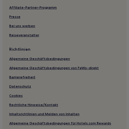
Lgbtqia-Freundliche in San Antonio
Affiliate-Partner-Programm
Familien in Lone Star
Presse
Hotels mit Wellnessbereich in Texas
Strand in Texas
Bei uns werben
Hotels mit Parkplatz in Texas
Reiseveranstalter
Hotels mit Küchenzeile in Texas
Richtlinien
Hotels mit inbegriffenem Frühstück in Texas
Allgemeine Geschäftsbedingungen
Familien in Texas
Allgemeine Geschäftsbedingungen von FeWo-direkt
Luxus in Texas
Barrierefreiheit
Golf in Texas
Texas: Hotels
Datenschutz
Hotels nahe Texas Tubes
Cookies
King William: Hotels
Rechtliche Hinweise/Kontakt
Red Rock Hotels
Inhaltsrichtlinien und Melden von Inhalten
Garfield: Hotels
Allgemeine Geschäftsbedingungen für Hotels.com Rewards