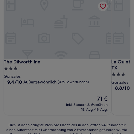
The Dilworth Inn
La Quinta
The Dilworth Inn
La Quinta
The Dilworth Inn
La Quinta
TX
3.0-
3.0-
Sterne-
Gonzales
Sterne-
Unterkunft
9.4
9,4/10
Außergewöhnlich
(376 Bewertungen)
Gonzales
von
Unterkunf
8.8
8,8/10
H
10,
von
Außergewöhnlich,
Der
71 €
10,
(376
Preis
Hervorrag
inkl. Steuern & Gebühren
Bewertungen)
beträgt
(618
18. Aug.–19. Aug.
71 €
Bewertun
Dies
Dies ist der niedrigste Preis pro Nacht, der in den letzten 24 Stunden für
einen Aufenthalt mit 1 Übernachtung von 2 Erwachsenen gefunden wurde.
ist