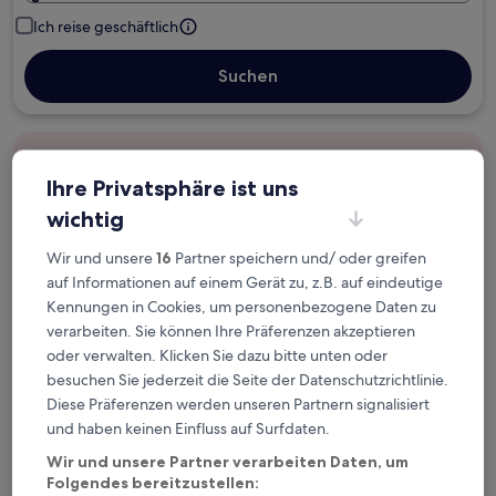
Ich reise geschäftlich
Suchen
Kostenlose Stornierung bei
Planänderungen
Ihre Privatsphäre ist uns
wichtig
Verdiene Prämien für jede
Wir und unsere
16
Partner speichern und/ oder greifen
wahrgenommene Übernachtung
auf Informationen auf einem Gerät zu, z.B. auf eindeutige
Kennungen in Cookies, um personenbezogene Daten zu
Mehr sparen mit Preisen für Mitglieder
verarbeiten. Sie können Ihre Präferenzen akzeptieren
oder verwalten. Klicken Sie dazu bitte unten oder
besuchen Sie jederzeit die Seite der Datenschutzrichtlinie.
Diese Präferenzen werden unseren Partnern signalisiert
Überprüfe die Preise für diese Daten
und haben keinen Einfluss auf Surfdaten.
Wir und unsere Partner verarbeiten Daten, um
Heute
Morgen
Folgendes bereitzustellen:
6. Aug. - 7. Aug.
7. Aug. - 8. Aug.