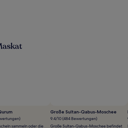
Maskat
Foto von Ben Reeves
Öffentliches
Foto
 Qurum
Große Sultan-Qabus-Moschee
von
ewertungen)
9.4/10 (484 Bewertungen)
Ben
scheln sammeln oder die
Große Sultan-Qabus-Moschee befindet
Reeves