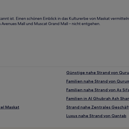
ekannt ist. Einen schönen Einblick in das Kulturerbe von Maskat vermitt
an Avenues Mall und Muscat Grand Mall – nicht entgehen.
Günstige nahe Strand von Qur
Familien nahe Strand von Quru
Familien nahe Strand von As Sif
Familien in Al Ghubrah Ash Sha
tel Maskat
Strand nahe Zentrales Geschäft
Luxus nahe Strand von Qantab
Haustierfreundliche in Sib