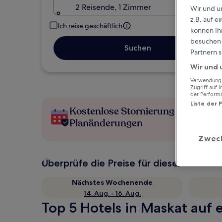
2 Reisende, 1 Zimmer
Wir und u
z.B. auf 
Ich reise geschäftlich
können Ihr
besuchen S
Suchen
Partnern s
Wir und 
Verwendung g
Zugriff auf 
der Perform
Liste der 
Kostenlose Stornierung bei
Planänderungen
Zwec
Überprüfe die Preise für diese Daten
Nächstes Wochenende
14. Aug. - 16. Aug.
Top 5 Hotels in Maskat auf e