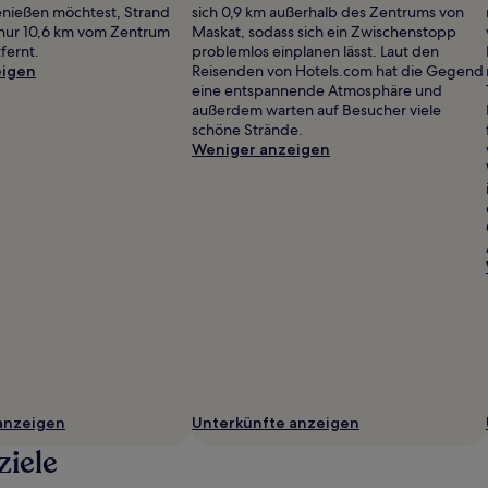
genießen möchtest, Strand
sich 0,9 km außerhalb des Zentrums von
 nur 10,6 km vom Zentrum
Maskat, sodass sich ein Zwischenstopp
fernt.
problemlos einplanen lässt. Laut den
eigen
Reisenden von Hotels.com hat die Gegend
eine entspannende Atmosphäre und
außerdem warten auf Besucher viele
schöne Strände.
Weniger anzeigen
anzeigen
Unterkünfte anzeigen
ziele