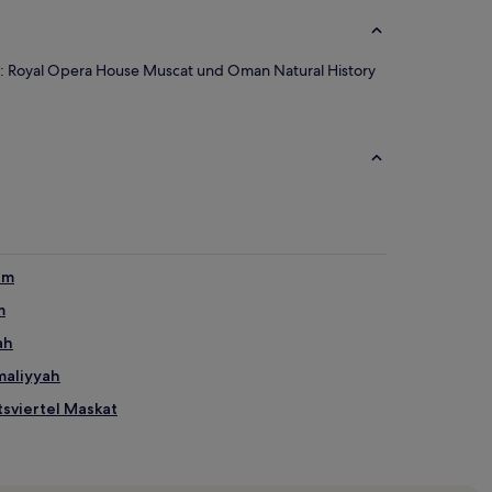
eln: Royal Opera House Muscat und Oman Natural History
um
m
ah
maliyyah
sviertel Maskat