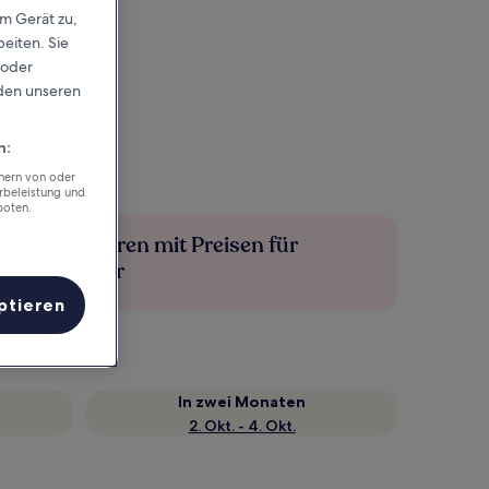
em Gerät zu,
eiten. Sie
 oder
rden unseren
n:
chern von oder
rbeleistung und
boten.
Mehr sparen mit Preisen für
Mitglieder
ptieren
In zwei Monaten
2. Okt. - 4. Okt.