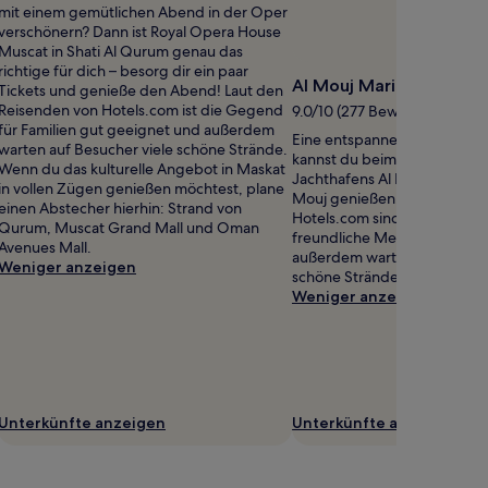
mit einem gemütlichen Abend in der Oper
verschönern? Dann ist Royal Opera House
Muscat in Shati Al Qurum genau das
richtige für dich – besorg dir ein paar
Al Mouj Marina
Tickets und genieße den Abend! Laut den
Reisenden von Hotels.com ist die Gegend
9.0/10 (277 Bewertungen)
für Familien gut geeignet und außerdem
Eine entspannende Aussicht
warten auf Besucher viele schöne Strände.
kannst du beim Schlendern 
Wenn du das kulturelle Angebot in Maskat
Jachthafens Al Mouj Marina i
in vollen Zügen genießen möchtest, plane
Mouj genießen. Laut den Re
einen Abstecher hierhin: Strand von
Hotels.com sind in der Gege
Qurum, Muscat Grand Mall und Oman
freundliche Menschen anzut
Avenues Mall.
außerdem warten auf Besuch
Weniger anzeigen
schöne Strände.
Weniger anzeigen
Unterkünfte anzeigen
Unterkünfte anzeigen