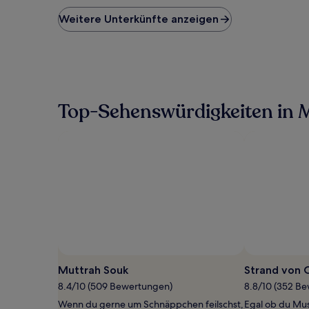
der
niedrigste
Weitere Unterkünfte anzeigen
Preis
pro
Nacht,
der
in
den
letzten
Top-Sehenswürdigkeiten in 
24 Stunden
für
einen
Aufenthalt
mit
1 Übernachtung
von
2 Erwachsenen
gefunden
wurde.
Preise
und
Verfügbarkeiten
Muttrah Souk
Strand von
können
8.4/10 (509 Bewertungen)
8.8/10 (352 B
sich
ändern.
Wenn du gerne um Schnäppchen feilschst,
Egal ob du Mu