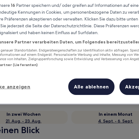
nsere
16
Partner speichern und/ oder greifen auf Informationen auf ein
eindeutige Kennungen in Cookies, um personenbezogene Daten zu verarb
e Präferenzen akzeptieren oder verwalten. Klicken Sie dazu bitte unten
ie jederzeit die Seite der Datenschutzrichtlinie. Diese Präferenzen we
ignalisiert und haben keinen Einfluss auf Surfdaten.
unsere Partner verarbeiten Daten, um Folgendes bereitzustelle
enauer Standortdaten. Endgeräteeigenschaften zur Identifikation aktiv abfragen. Spei
Informationen auf einem Endgerät. Personalisierte Werbung und Inhalte, Messung von We
ance von Inhalten, Zielgruppenforschung sowie Entwicklung und Verbesserung von Ange
Partner (Lieferanten)
Verdiene Prämien für jede
wahrgenommene Übernachtung
ke anzeigen
Alle ablehnen
Akze
In zwei Wochen
In einem Monat
21. Aug. - 23. Aug.
4. Sept. - 6. Sept.
inen Blick