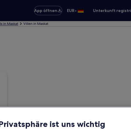
•
App öffnen
EUR
Unterkunft registr
ls in Maskat
Villen in Maskat
 Privatsphäre ist uns wichtig