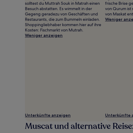
Es
solltest du Muttrah Souk in Matrah einen
frische Brise 
können
Besuch abstatten. Es wimmelt in der
von Qurum ist
zusätzliche
Gegeng geradezu von Geschäften und
von Maskat ent
Bedingungen
Restaurants, die zum Bummeln einladen.
Weniger anz
gelten.
Shoppingliebhaber kommen hier auf ihre
Kosten: Fischmarkt von Mutrah.
Weniger anzeigen
Unterkünfte anzeigen
Unterkünfte 
Muscat und alternative Reise