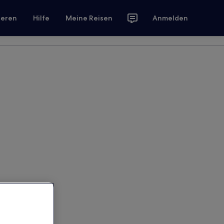
ieren
Hilfe
Meine Reisen
Anmelden