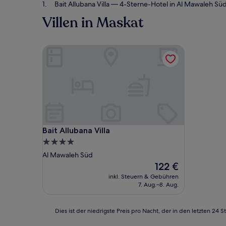
Bait Allubana Villa
— 4-Sterne-Hotel in Al Mawaleh Süd
Villen in Maskat
Bait Allubana Villa
Bait Allubana Villa
Bait Allubana Villa
4.0-
Sterne-
Al Mawaleh Süd
Unterkunft
Der
122 €
Preis
inkl. Steuern & Gebühren
beträgt
7. Aug.–8. Aug.
122 €
Dies
Dies ist der niedrigste Preis pro Nacht, der in den letzten 
ist