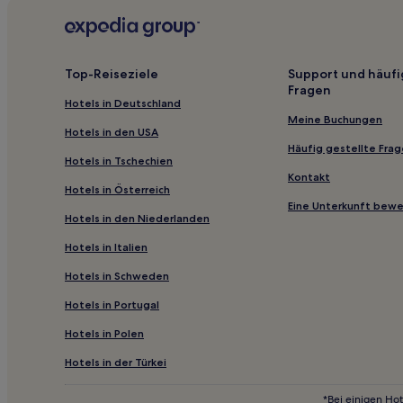
Günstige nahe Küstenstraße von Muttrah
Luxus in Al Khuwair
Familien in Al Khuwair
Top-Reiseziele
Support und häufi
Fragen
Hotels mit Wellnessbereich in Maskat
Hotels in Deutschland
Familien in Maskat
Meine Buchungen
Hotels in den USA
Günstige in Al Maabilah
Häufig gestellte Fra
Hotels in Tschechien
Hotels nahe Oman Botanic Garden
Kontakt
Hotels in Österreich
Hotels nahe Al-Bustan Palast
Eine Unterkunft bew
Hotels in den Niederlanden
Wadi Kabir: Hotels
Hotels in Italien
Manūmah Hotels
Hotels in Schweden
Jal: Hotels
Hotels in Portugal
Hotels nahe Riyam Park
Hotels in Polen
Hotels nahe Festung al-Jalali
Hotels nahe Sultan-Qabus-Universität
Hotels in der Türkei
Qurm: Hotels
*Bei einigen Hot