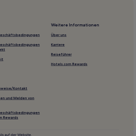
l Khuwair
Weitere Informationen
Geschäftsbedingungen
Über uns
Geschäftsbedingungen
Karriere
ekt
Reiseführer
it
Hotels.com Rewards
Rowdha
inweise/Kontakt
Club
inien und Melden von
nd Exhibition Centre
Geschäftsbedingungen
om Rewards
ls auf der Website.