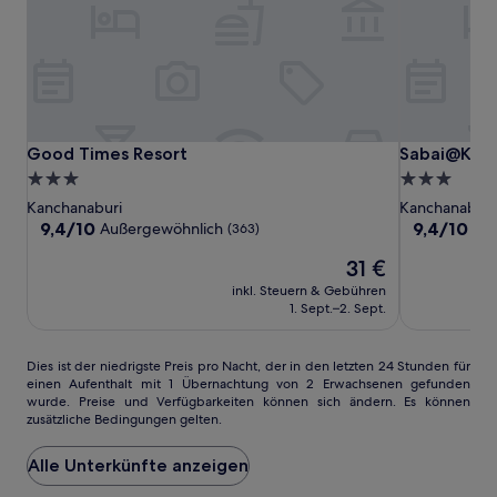
Good
Good
Sabai@Kan
Good Times Resort
Sabai@Kan 
Good Times Resort
Sabai@Kan 
Times
Times
Resort
3.0-
3.0-
Resort
Resort
Sterne-
Sterne-
Kanchanaburi
Kanchanaburi
Unterkunft
Unterkunft
9.4
9.4
9,4/10
9,4/10
Außergewöhnlich
Au
(363)
von
von
Der
31 €
10,
10,
Preis
Außergewöhnlich,
Außergewöh
inkl. Steuern & Gebühren
beträgt
(363)
(383)
1. Sept.–2. Sept.
31 €
Dies
Dies ist der niedrigste Preis pro Nacht, der in den letzten 24 Stunden für
einen Aufenthalt mit 1 Übernachtung von 2 Erwachsenen gefunden
ist
wurde. Preise und Verfügbarkeiten können sich ändern. Es können
der
zusätzliche Bedingungen gelten.
niedrigste
Preis
Alle Unterkünfte anzeigen
pro
Nacht,