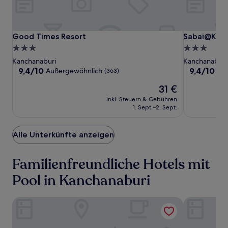
zusätzliche
Bedingungen
gelten.
Good
Good
Sabai@Kan
Good Times Resort
Sabai@Kan 
Good Times Resort
Sabai@Kan 
Times
Times
Resort
3.0-
3.0-
Resort
Resort
Sterne-
Sterne-
Kanchanaburi
Kanchanaburi
Unterkunft
Unterkunft
9.4
9.4
9,4/10
9,4/10
Außergewöhnlich
Au
(363)
von
von
Der
31 €
10,
10,
Preis
Außergewöhnlich,
Außergewöh
inkl. Steuern & Gebühren
beträgt
(363)
(383)
1. Sept.–2. Sept.
31 €
Alle Unterkünfte anzeigen
Familienfreundliche Hotels mit
Pool in Kanchanaburi
Good Times Resort
Sabai@Kan 