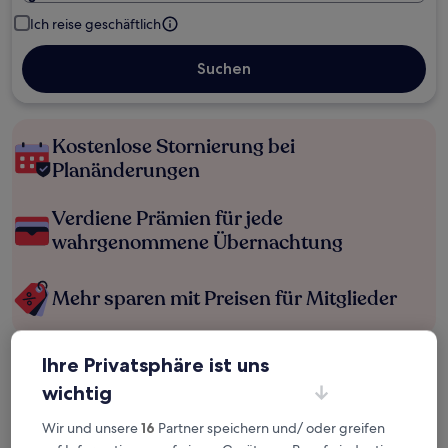
Ich reise geschäftlich
Suchen
Kostenlose Stornierung bei
Planänderungen
Verdiene Prämien für jede
wahrgenommene Übernachtung
Mehr sparen mit Preisen für Mitglieder
Ihre Privatsphäre ist uns
Überprüfe die Preise für diese Daten
wichtig
Heute
Morgen
Wir und unsere
16
Partner speichern und/ oder greifen
6. Aug. - 7. Aug.
7. Aug. - 8. Aug.