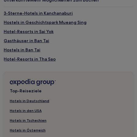
3-Sterne-Hotels in Kanchanaburi
Hostels in Geschichtspark Mueang Sing
Hotel-Resorts in Sai Yok
Gasthäuser in Ban Tai
Hostels in Ban Tai
Hotel-Resorts in Tha Sao
Hostels in Kanchanaburi
Gasthäuser in Kanchanaburi
Familien in Tha Sao
Top-Reiseziele
Familien in Sai Yok
Hotels in Deutschland
Hotels mit Parkplatz in Sai Yok
Hotels in den USA
Günstige in Sai Yok
Hotels in Tschechien
Günstige in Kanchanaburi
Hotels in Österreich
Haustierfreundliche in Kanchanaburi