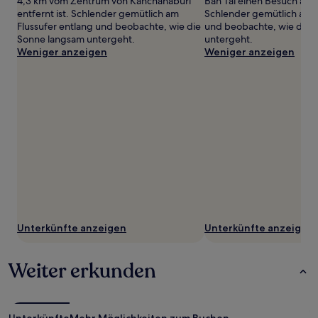
4,3 km vom Zentrum von Kanchanaburi
Ban Tai einen Besuch abst
entfernt ist. Schlender gemütlich am
Schlender gemütlich am F
Flussufer entlang und beobachte, wie die
und beobachte, wie die 
Sonne langsam untergeht.
untergeht.
Weniger anzeigen
Weniger anzeigen
Unterkünfte anzeigen
Unterkünfte anzeigen
Weiter erkunden
Unterkünfte
Mehr Möglichkeiten zum Buchen