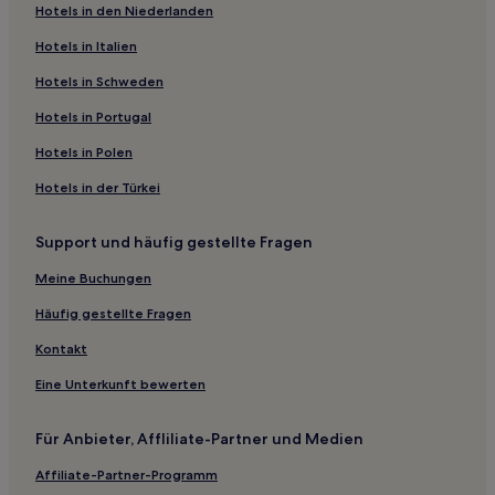
Hotels in den Niederlanden
Luxus in Kanchanaburi
Hotels in Italien
Hotels mit Parkplatz in Si Sawat
Hotels mit Pool in Provinz Kanchanaburi
Hotels in Schweden
Günstige in Provinz Kanchanaburi
Hotels in Portugal
Familien in Provinz Kanchanaburi
Hotels in Polen
Kanchanaburi Hotels
Hotels in der Türkei
Ban Rang Khe Hotels
Support und häufig gestellte Fragen
Hotels nahe Hellfire Pass Memorial Museum
Meine Buchungen
Ban Plaeng Chang Hotels
Bo Phloi Hotels
Häufig gestellte Fragen
Provinz Kanchanaburi: Hotels
Kontakt
Hotels nahe Kanchanaburi Walking Street
Eine Unterkunft bewerten
Hotels nahe Taweechai Elefantencamp
Für Anbieter, Affliliate-Partner und Medien
Ban Don Rak Hotels
Affiliate-Partner-Programm
Hotels nahe Mahawangchang Elefanten Camp