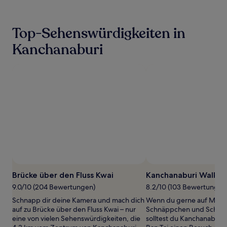
der
in
den
Top-Sehenswürdigkeiten in
letzten
24 Stunden
Kanchanaburi
für
einen
Aufenthalt
mit
1 Übernachtung
von
2 Erwachsenen
gefunden
wurde.
Preise
und
Verfügbarkeiten
können
sich
Brücke über den Fluss Kwai
Kanchanaburi Walkin
ändern.
Es
9.0/10 (204 Bewertungen)
8.2/10 (103 Bewertungen
können
Schnapp dir deine Kamera und mach dich
Wenn du gerne auf Märk
zusätzliche
auf zu Brücke über den Fluss Kwai – nur
Schnäppchen und Schätze
Bedingungen
eine von vielen Sehenswürdigkeiten, die
solltest du Kanchanaburi 
gelten.