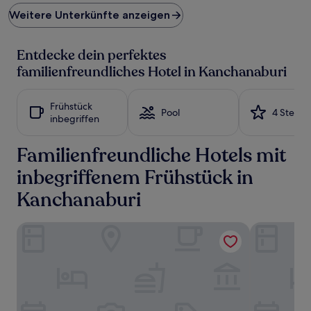
Preis
Weitere Unterkünfte anzeigen
pro
Nacht,
der
Entdecke dein perfektes
in
den
familienfreundliches Hotel in Kanchanaburi
letzten
24 Stunden
für
Frühstück
Pool
4 Sterne
einen
inbegriffen
Aufenthalt
mit
Familienfreundliche Hotels mit
1 Übernachtung
von
inbegriffenem Frühstück in
2 Erwachsenen
gefunden
Kanchanaburi
wurde.
Preise
und
Good Times Resort
Sabai@Kan 
Verfügbarkeiten
können
sich
ändern.
Es
können