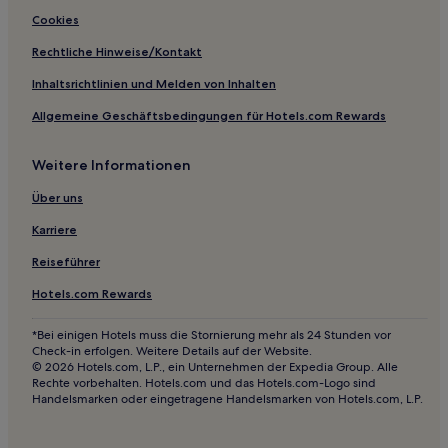
Seine Eure: Hotels
Cookies
Vassonville Hotels
Rechtliche Hinweise/Kontakt
Le Bec-Thomas Hotels
Inhaltsrichtlinien und Melden von Inhalten
Montaure Hotels
Allgemeine Geschäftsbedingungen für Hotels.com Rewards
Vatteville Hotels
Weitere Informationen
Sotteville-Sous-Le-Val Hotels
Écouis Hotels
Über uns
Vibeuf Hotels
Karriere
Bouquetot Hotels
Reiseführer
Caumont Hotels
Hotels.com Rewards
Saint-Victor-L'abbaye Hotels
*Bei einigen Hotels muss die Stornierung mehr als 24 Stunden vor
Lyons Andelle: Hotels
Check-in erfolgen. Weitere Details auf der Website.
© 2026 Hotels.com, L.P., ein Unternehmen der Expedia Group. Alle
Hotels nahe Bahnhof
Rechte vorbehalten. Hotels.com und das Hotels.com-Logo sind
Handelsmarken oder eingetragene Handelsmarken von Hotels.com, L.P.
Lisors Hotels
Auzouville-Sur-Ry Hotels