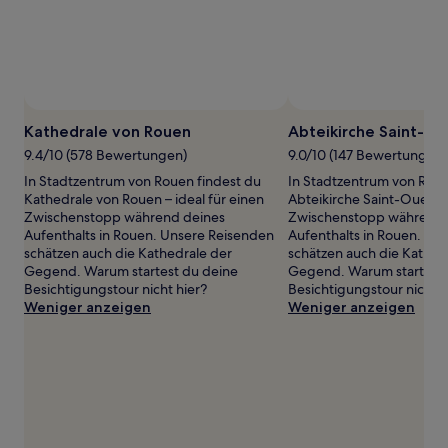
Preise
und
Verfügbarkeiten
können
sich
ändern.
Es
Kathedrale von Rouen
Abteikirche Saint-O
können
9.4/10 (578 Bewertungen)
9.0/10 (147 Bewertungen)
zusätzliche
Bedingungen
In Stadtzentrum von Rouen findest du
In Stadtzentrum von Roue
gelten.
Kathedrale von Rouen – ideal für einen
Abteikirche Saint-Ouen – 
Zwischenstopp während deines
Zwischenstopp während 
Aufenthalts in Rouen. Unsere Reisenden
Aufenthalts in Rouen. Un
schätzen auch die Kathedrale der
schätzen auch die Kathed
Gegend. Warum startest du deine
Gegend. Warum startest 
Besichtigungstour nicht hier?
Besichtigungstour nicht h
Weniger anzeigen
Weniger anzeigen