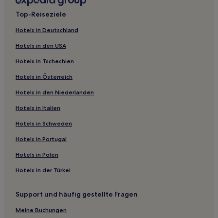
Kanton Bourgtheroulde-Infreville Hotels
Top-Reiseziele
Normandie: Hotels
Hotels in Deutschland
Saint-Aubin-Epinay Hotels
Hotels in den USA
Saint-Nicolas-De-Bliquetuit Hotels
Hotels in Tschechien
Ry Hotels
Hotels in Österreich
Poses Hotels
Hotels in den Niederlanden
Val-De-La-Haye Hotels
Hotels in Italien
Limésy Hotels
Incarville Hotels
Hotels in Schweden
Sainte-Marguerite-Sur-Duclair Hotels
Hotels in Portugal
Porte-Joie Hotels
Hotels in Polen
Ymare Hotels
Hotels in der Türkei
Cailly Hotels
Support und häufig gestellte Fragen
Mauny Hotels
Meine Buchungen
Region von Yvetot: Hotels