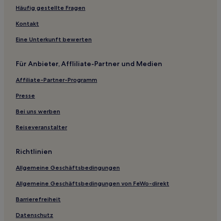
Hotels nahe Weihnachtsmarkt von Rouen
Häufig gestellte Fragen
Vironvay Hotels
Kontakt
Critot Hotels
Eine Unterkunft bewerten
Roumois Seine: Hotels
Für Anbieter, Affliliate-Partner und Medien
Saint-Arnoult Hotels
Affiliate-Partner-Programm
Le Héron Hotels
Presse
Saint-Martin-Osmonville Hotels
Seine-Maritime Département: Hotels
Bei uns werben
Porte-De-Seine Hotels
Reiseveranstalter
Le Manoir Hotels
Richtlinien
Métropole Rouen Normandie: Hotels
Allgemeine Geschäftsbedingungen
Hotels nahe Saint Sever
Allgemeine Geschäftsbedingungen von FeWo-direkt
Roumare Hotels
Barrierefreiheit
Eslettes Hotels
Saint-Étienne-Du-Rouvray Hotels
Datenschutz