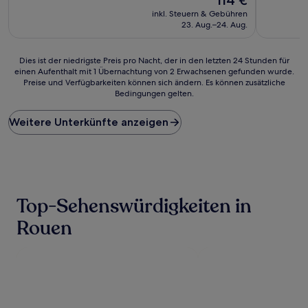
(910
Preis
(312
inkl. Steuern & Gebühren
Bewertungen)
beträgt
Bewertun
23. Aug.–24. Aug.
114 €
Dies
Dies ist der niedrigste Preis pro Nacht, der in den letzten 24 Stunden für
einen Aufenthalt mit 1 Übernachtung von 2 Erwachsenen gefunden wurde.
ist
Preise und Verfügbarkeiten können sich ändern. Es können zusätzliche
der
Bedingungen gelten.
niedrigste
Preis
Weitere Unterkünfte anzeigen
pro
Nacht,
der
in
den
letzten
24 Stunden
Top-Sehenswürdigkeiten in
für
einen
Rouen
Aufenthalt
mit
1 Übernachtung
von
2 Erwachsenen
gefunden
wurde.