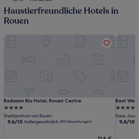
Haustierfreundliche Hotels in
Rouen
Radisson Blu Hotel, Rouen Centre
Best West
Radisson Blu Hotel, Rouen Centre
Best West
Radisson Blu Hotel, Rouen Centre
Best West
4.0-
4.0-
Sterne-
Sterne-
Stadtzentrum von Rouen
Gare-Jouve
Unterkunft
Unterkunf
9.6
9.4
9,6/10
9,4/10
Außergewöhnlich
A
(910 Bewertungen)
von
von
10,
10,
Außergewöhnlich,
Der
Außergewö
114 €