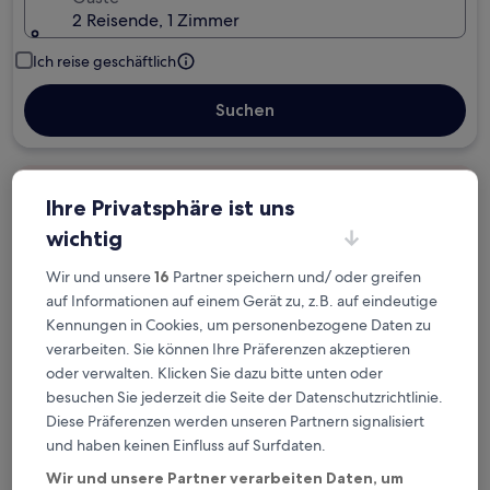
2 Reisende, 1 Zimmer
Ich reise geschäftlich
Suchen
Kostenlose Stornierung bei
Ihre Privatsphäre ist uns
Planänderungen
wichtig
Verdiene Prämien für jede
Wir und unsere
16
Partner speichern und/ oder greifen
wahrgenommene Übernachtung
auf Informationen auf einem Gerät zu, z.B. auf eindeutige
Kennungen in Cookies, um personenbezogene Daten zu
verarbeiten. Sie können Ihre Präferenzen akzeptieren
Mehr sparen mit Preisen für Mitglieder
oder verwalten. Klicken Sie dazu bitte unten oder
besuchen Sie jederzeit die Seite der Datenschutzrichtlinie.
Diese Präferenzen werden unseren Partnern signalisiert
und haben keinen Einfluss auf Surfdaten.
Überprüfe die Preise für diese Daten
Wir und unsere Partner verarbeiten Daten, um