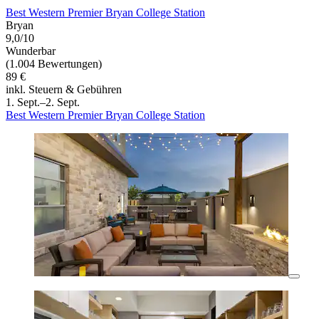
Best Western Premier Bryan College Station
Bryan
9,0/10
Wunderbar
(1.004 Bewertungen)
89 €
inkl. Steuern & Gebühren
1. Sept.–2. Sept.
Best Western Premier Bryan College Station