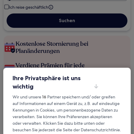
Ich reise geschäftlich
Suchen
Kostenlose Stornierung bei
Planänderungen
Verdiene Prämien für jede
wahrgenommene Übernachtung
Ihre Privatsphäre ist uns
wichtig
Mehr sparen mit Preisen für Mitglieder
Wir und unsere
16
Partner speichern und/ oder greifen
auf Informationen auf einem Gerät zu, z.B. auf eindeutige
Kennungen in Cookies, um personenbezogene Daten zu
Überprüfe die Preise für diese Daten
verarbeiten. Sie können Ihre Präferenzen akzeptieren
oder verwalten. Klicken Sie dazu bitte unten oder
Heute
Morgen
besuchen Sie jederzeit die Seite der Datenschutzrichtlinie.
6. Aug. - 7. Aug.
7. Aug. - 8. Aug.