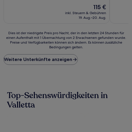
10,
10,
Hervorragend,
Der
Wunderba
115 €
(18
Preis
(32
inkl. Steuern & Gebühren
Bewertungen)
beträgt
Bewertun
19. Aug.–20. Aug.
115 €
Dies
Dies ist der niedrigste Preis pro Nacht, der in den letzten 24 Stunden für
einen Aufenthalt mit 1 Übernachtung von 2 Erwachsenen gefunden wurde.
ist
Preise und Verfügbarkeiten können sich ändern. Es können zusätzliche
der
Bedingungen gelten.
niedrigste
Preis
Weitere Unterkünfte anzeigen
pro
Nacht,
der
in
den
letzten
24 Stunden
Top-Sehenswürdigkeiten in
für
einen
Valletta
Aufenthalt
mit
1 Übernachtung
von
2 Erwachsenen