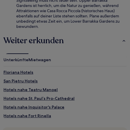
Sightseeing muss nicht teuer sein. Upper Barrakka
Gardens ist herrlich, um die Natur zu genießen, während
Attraktionen wie Casa Rocca Piccola (historisches Haus)
ebenfalls auf deiner Liste stehen sollten. Plane außerdem
unbedingt etwas Zeit ein, um Lower Barrakka Gardens zu
bewundern.
Weiter erkunden
Unterkünfte
Mietwagen
Floriana Hotels
San Pietru Hotels
Hotels nahe Teatru Manoel
Hotels nahe St. Paul’s Pro-Cathedral
Hotels nahe Inquisitor's Palace
Hotels nahe Fort Rinella
Hotels nahe Die Uferpromenade von Valletta