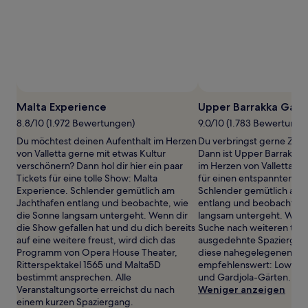
gefunden
wurde.
Preise
und
Verfügbarkeiten
können
sich
ändern.
Es
Malta Experience
Upper Barrakka Gard
können
8.8/10 (1.972 Bewertungen)
9.0/10 (1.783 Bewertunge
zusätzliche
Bedingungen
Du möchtest deinen Aufenthalt im Herzen
Du verbringst gerne Zeit
gelten.
von Valletta gerne mit etwas Kultur
Dann ist Upper Barrakka 
verschönern? Dann hol dir hier ein paar
im Herzen von Valletta, d
Tickets für eine tolle Show: Malta
für einen entspannten Na
Experience. Schlender gemütlich am
Schlender gemütlich am 
Jachthafen entlang und beobachte, wie
entlang und beobachte, 
die Sonne langsam untergeht. Wenn dir
langsam untergeht. Wenn
die Show gefallen hat und du dich bereits
Suche nach weiteren toll
auf eine weitere freust, wird dich das
ausgedehnte Spaziergänge
Programm von Opera House Theater,
diese nahegelegenen Par
Ritterspektakel 1565 und Malta5D
empfehlenswert: Lower B
bestimmt ansprechen. Alle
und Gardjola-Gärten.
Veranstaltungsorte erreichst du nach
Weniger anzeigen
einem kurzen Spaziergang.