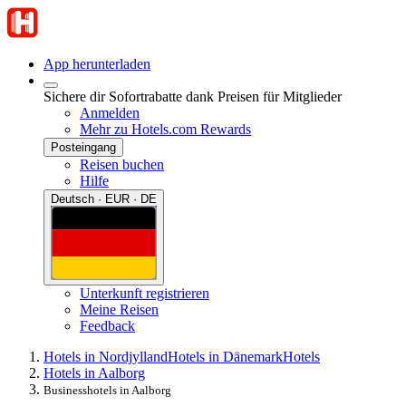
App herunterladen
Sichere dir Sofortrabatte dank Preisen für Mitglieder
Anmelden
Mehr zu Hotels.com Rewards
Posteingang
Reisen buchen
Hilfe
Deutsch · EUR · DE
Unterkunft registrieren
Meine Reisen
Feedback
Hotels in Nordjylland
Hotels in Dänemark
Hotels
Hotels in Aalborg
Businesshotels in Aalborg