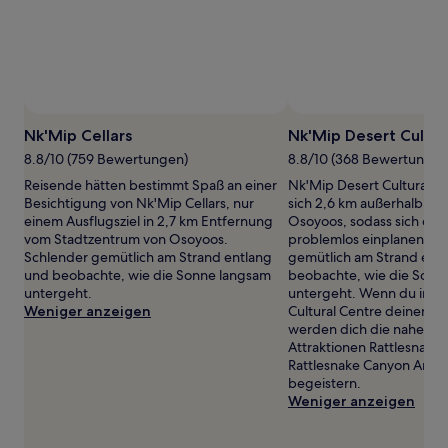
wurde.
Preise
und
Verfügbarkeiten
können
sich
ändern.
Es
Nk'Mip Cellars
Nk'Mip Desert Cultur
können
8.8/10 (759 Bewertungen)
8.8/10 (368 Bewertungen
zusätzliche
Bedingungen
Reisende hätten bestimmt Spaß an einer
Nk'Mip Desert Cultural C
gelten.
Besichtigung von Nk'Mip Cellars, nur
sich 2,6 km außerhalb de
einem Ausflugsziel in 2,7 km Entfernung
Osoyoos, sodass sich ein
vom Stadtzentrum von Osoyoos.
problemlos einplanen läs
Schlender gemütlich am Strand entlang
gemütlich am Strand ent
und beobachte, wie die Sonne langsam
beobachte, wie die Sonn
untergeht.
untergeht. Wenn du in N
Weniger anzeigen
Cultural Centre deinen Sp
werden dich die nahege
Attraktionen Rattlesnake
Rattlesnake Canyon Amu
begeistern.
Weniger anzeigen