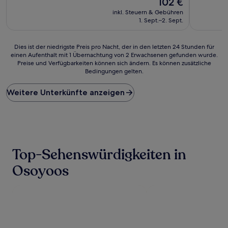
102 €
10,
10,
Preis
Wunderbar,
Hervorrag
inkl. Steuern & Gebühren
beträgt
(875
(1.305
1. Sept.–2. Sept.
102 €
Bewertungen)
Bewertun
Dies
Dies ist der niedrigste Preis pro Nacht, der in den letzten 24 Stunden für
einen Aufenthalt mit 1 Übernachtung von 2 Erwachsenen gefunden wurde.
ist
Preise und Verfügbarkeiten können sich ändern. Es können zusätzliche
der
Bedingungen gelten.
niedrigste
Preis
Weitere Unterkünfte anzeigen
pro
Nacht,
der
in
den
letzten
24 Stunden
Top-Sehenswürdigkeiten in
für
einen
Osoyoos
Aufenthalt
mit
1 Übernachtung
von
2 Erwachsenen
gefunden