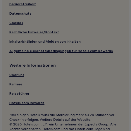
Barrierefreiheit
Hotels nahe Selkirk College Tenth Street Campus
West Kelowna Hotels
Datenschutz
Hotels nahe Bridal Veil Falls
Cookies
Kelowna Central Business District: Hotels
Rechtliche Hinweise/Kontakt
Downtown Kelowna: Hotels
Inhaltsrichtlinien und Melden von Inhalten
Hotels nahe Sproulers
Allgemeine Geschäftsbedingungen für Hotels.com Rewards
Hotels nahe Bodhi Day Spa
Weitere Informationen
Hotels nahe Whitewater Ski Resort
Hotels nahe University of the Fraser Valley – Chilliwack
Über uns
Campus
Karriere
Southeast Kelowna: Hotels
Reiseführer
Hotels nahe Tea Garden Salon & Spa
Hotels.com Rewards
Hotels nahe Nk'Mip Desert & Heritage Centre
*Bei einigen Hotels muss die Stornierung mehr als 24 Stunden vor
Ellison Hotels
Check-in erfolgen. Weitere Details auf der Website.
Greendale: Hotels
© 2026 Hotels.com, L.P., ein Unternehmen der Expedia Group. Alle
Rechte vorbehalten. Hotels.com und das Hotels.com-Logo sind