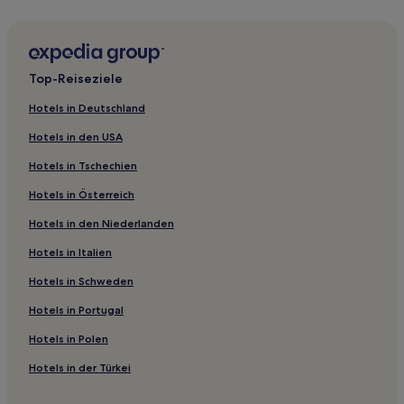
Hotels nahe Agassiz-Harrison Museum
Manning Park Hotels
The Edge: Hotels
Top-Reiseziele
Hotels nahe Sasquatch Mountain Resort
Hotels in Deutschland
Hotels nahe Waterfront Walkway
Hotels in den USA
Hotels nahe Kamloops Museum and Archives
Hotels in Tschechien
Hotels nahe Sandpiper Golf Club
Hotels in Österreich
Hotels nahe Manning Park Visitor Centre
Hotels in den Niederlanden
Hotels nahe Minter Gardens
Hotels in Italien
Hotels nahe McDonald Creek Provincial Park
Hotels nahe Manning Provincial Park
Hotels in Schweden
Valleyview: Hotels
Hotels in Portugal
Lemon Creek Hotels
Hotels in Polen
Hotels nahe Weingut Bench 1775 Winery
Hotels in der Türkei
Kamloops City Centre: Hotels