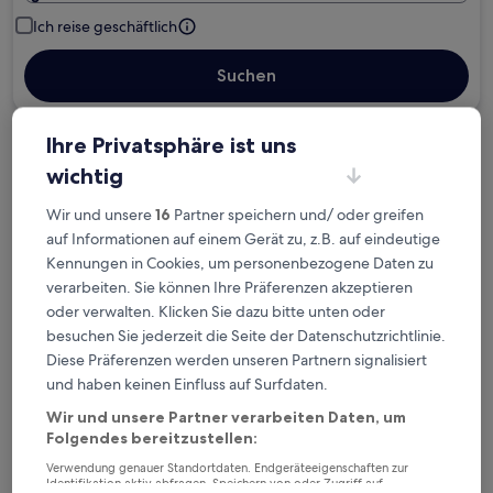
Ich reise geschäftlich
Suchen
Ihre Privatsphäre ist uns
Kostenlose Stornierung bei
wichtig
Planänderungen
Wir und unsere
16
Partner speichern und/ oder greifen
Verdiene Prämien für jede
auf Informationen auf einem Gerät zu, z.B. auf eindeutige
wahrgenommene Übernachtung
Kennungen in Cookies, um personenbezogene Daten zu
verarbeiten. Sie können Ihre Präferenzen akzeptieren
oder verwalten. Klicken Sie dazu bitte unten oder
Mehr sparen mit Preisen für Mitglieder
besuchen Sie jederzeit die Seite der Datenschutzrichtlinie.
Diese Präferenzen werden unseren Partnern signalisiert
und haben keinen Einfluss auf Surfdaten.
Überprüfe die Preise für diese Daten
Wir und unsere Partner verarbeiten Daten, um
Folgendes bereitzustellen:
Heute
Morgen
Verwendung genauer Standortdaten. Endgeräteeigenschaften zur
6. Aug. - 7. Aug.
7. Aug. - 8. Aug.
Identifikation aktiv abfragen. Speichern von oder Zugriff auf