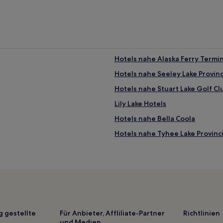
Hotels nahe Alaska Ferry Termin
Hotels nahe Seeley Lake Provinc
Hotels nahe Stuart Lake Golf Cl
Lily Lake Hotels
Hotels nahe Bella Coola
Hotels nahe Tyhee Lake Provinci
Port Simpson Hotels
Stewart Hotels
Hotels nahe Ross Lake Park
Zentral-Küsten-Regionalbezirk:
Hotels nahe Bell Irving River Br
g gestellte
Für Anbieter, Affliliate-Partner
Richtlinien
und Medien
Hotels nahe Ksan Historical Vi