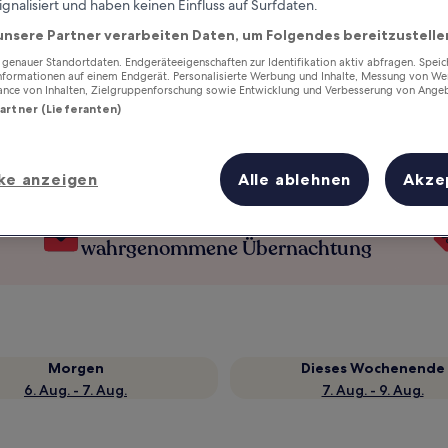
ignalisiert und haben keinen Einfluss auf Surfdaten.
unsere Partner verarbeiten Daten, um Folgendes bereitzustelle
enauer Standortdaten. Endgeräteeigenschaften zur Identifikation aktiv abfragen. Spei
Informationen auf einem Endgerät. Personalisierte Werbung und Inhalte, Messung von We
ance von Inhalten, Zielgruppenforschung sowie Entwicklung und Verbesserung von Ange
Partner (Lieferanten)
ke anzeigen
Alle ablehnen
Akze
Verdiene Prämien für jede
wahrgenommene Übernachtung
Morgen
Dieses Wochenende
6. Aug. - 7. Aug.
7. Aug. - 9. Aug.