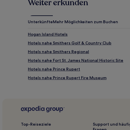
Weiter erkunden
können
zusätzliche
Bedingungen
gelten.
Unterkünfte
Mehr Möglichkeiten zum Buchen
Hogan Island Hotels
Hotels nahe Smithers Golf & Country Club
Hotels nahe Smithers Regional
Hotels nahe Fort St. James National Historic Site
Hotels nahe Prince Rupert
Hotels nahe Prince Rupert Fire Museum
Hotels nahe Mount Hays
Telkwa Hotels
Hotels nahe Sunken Gardens Park
Hotels nahe Smithers Par 3 & RV
Hotels nahe Metlakatla Wilderness Trail
Top-Reiseziele
Support und häufi
Fragen
Hotels nahe Ethel F. Wilson Memorial Provincial Park