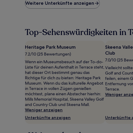
niedrigste
Weitere Unterkünfte anzeigen
Preis
pro
Nacht,
der
in
Top-Sehenswürdigkeiten in T
den
letzten
24 Stunden
Heritage Park Museum
Skeena Vall
für
Club
7.2/10 (25 Bewertungen)
einen
7.0/10 (25 Bew
Aufenthalt
Wenn ein Museumsbesuch auf der To-do-
mit
Liste für deinen Aufenthalt in Terrace steht,
Vielleicht soll
1 Übernachtung
hat dieser Ort bestimmt genau das
Golf and Coun
von
Richtige für dich zu bieten: Heritage Park
feilen, einem G
2 Erwachsenen
Museum. Wenn du das kulturelle Angebot
Entfernung vo
gefunden
in Terrace in vollen Zügen genießen
Terrace.
wurde.
möchtest, plane einen Abstecher hierhin:
Weniger anz
Preise
Mills Memorial Hospital, Skeena Valley Golf
und
and Country Club und Skeena Mall.
Verfügbarkeiten
Weniger anzeigen
können
Unterkünfte anzeigen
Unterkünfte 
sich
ändern.
Es