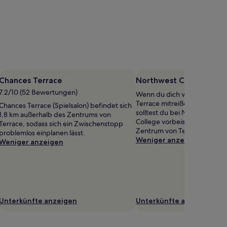
Chances Terrace
Northwest Community 
7.2/10 (52 Bewertungen)
Wenn du dich vom Studente
Terrace mitreißen lassen mö
Chances Terrace (Spielsalon) befindet sich
solltest du bei Northwest C
1,8 km außerhalb des Zentrums von
College vorbeischauen, 2,2
Terrace, sodass sich ein Zwischenstopp
Zentrum von Terrace entfern
problemlos einplanen lässt.
Weniger anzeigen
Weniger anzeigen
Unterkünfte anzeigen
Unterkünfte anzeigen