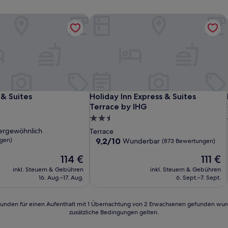
& Suites
Holiday Inn Express & Suites Terrace
& Suites
Holiday Inn Express & Suites Terrace
 & Suites
Holiday Inn Express & Suites
Terrace by IHG
2.5-
Sterne-
ergewöhnlich
Terrace
Unterkunft
9.2
gen)
9,2/10
Wunderbar
(873 Bewertungen)
von
lich,
Der
Der
114 €
111 €
10,
Preis
Preis
Wunderbar,
inkl. Steuern & Gebühren
inkl. Steuern & Gebühren
n)
beträgt
beträgt
(873
16. Aug.–17. Aug.
6. Sept.–7. Sept.
114 €
111 €
Bewertungen)
24 Stunden für einen Aufenthalt mit 1 Übernachtung von 2 Erwachsenen gefunden wu
zusätzliche Bedingungen gelten.