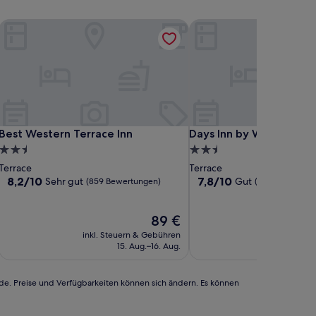
 by IHG
Best Western Terrace Inn
Days Inn by Wyndham Te
 by IHG
Best Western Terrace Inn
Days Inn by Wyndham Te
Best Western Terrace Inn
Days Inn by Wyndham T
2.5-
2.5-
Sterne-
Sterne-
Terrace
Terrace
Unterkunft
Unterkunft
8.2
7.8
8,2/10
7,8/10
Sehr gut
Gut
(859 Bewertungen)
(737 Bewertung
von
von
10,
10,
Sehr
Der
Gut,
89 €
gut,
Preis
(737
inkl. Steuern & Gebühren
inkl. Steu
(859
beträgt
Bewertungen)
15. Aug.–16. Aug.
Bewertungen)
89 €
rde. Preise und Verfügbarkeiten können sich ändern. Es können