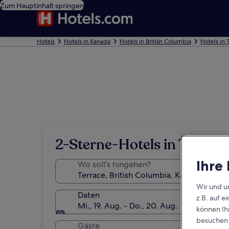
Zum Hauptinhalt springen
Hotels
Hotels in Kanada
Hotels in British Columbia
Hotels in 
2-Sterne-Hotels in Terrace
Ihre
Wo soll’s hingehen?
Wir und u
Daten
z.B. auf 
Mi., 19. Aug. - Do., 20. Aug.
können Ihr
besuchen S
Gäste