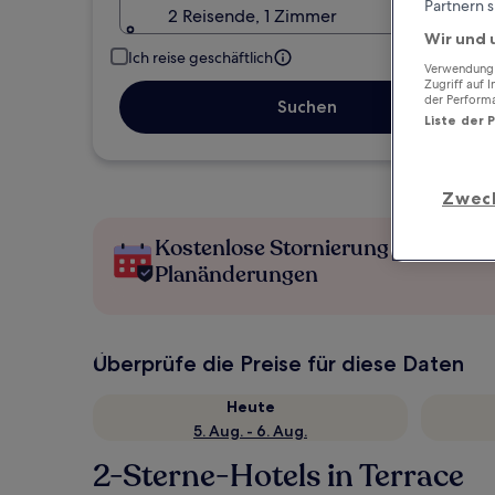
Partnern s
2 Reisende, 1 Zimmer
Wir und 
Ich reise geschäftlich
Verwendung g
Zugriff auf 
der Perform
Suchen
Liste der 
Zwec
Kostenlose Stornierung bei
Planänderungen
Überprüfe die Preise für diese Daten
Heute
5. Aug. - 6. Aug.
2-Sterne-Hotels in Terrace