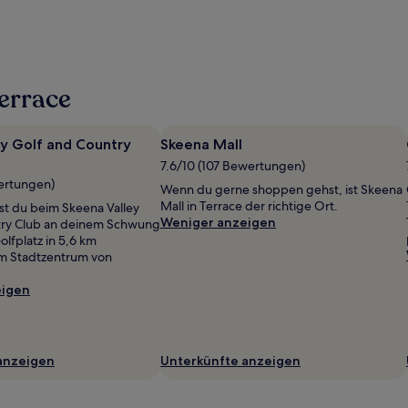
errace
ey Golf and Country
Skeena Mall
7.6/10 (107 Bewertungen)
ertungen)
Wenn du gerne shoppen gehst, ist Skeena
Mall in Terrace der richtige Ort.
test du beim Skeena Valley
Weniger anzeigen
try Club an deinem Schwung
olfplatz in 5,6 km
m Stadtzentrum von
eigen
anzeigen
Unterkünfte anzeigen