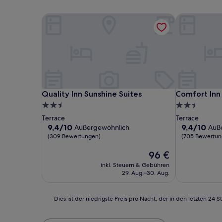
Quality Inn Sunshine Suites
Comfort Inn 
Quality Inn Sunshine Suites
Comfort Inn 
Quality Inn Sunshine Suites
Comfort Inn
2.5-
2.5-
Sterne-
Sterne-
Terrace
Terrace
Unterkunft
Unterkunft
9.4
9.4
9,4/10
9,4/10
Außergewöhnlich
Auß
von
von
(309 Bewertungen)
(705 Bewertun
10,
10,
Außergewöhnlich,
Der
Außergewöhn
96 €
(309
Preis
(705
inkl. Steuern & Gebühren
Bewertungen)
beträgt
Bewertunge
29. Aug.–30. Aug.
96 €
Dies
Dies ist der niedrigste Preis pro Nacht, der in den letzten 
ist
der