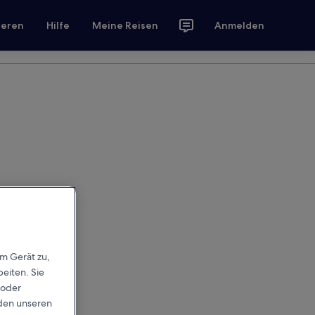
ieren
Hilfe
Meine Reisen
Anmelden
em Gerät zu,
eiten. Sie
 oder
rden unseren