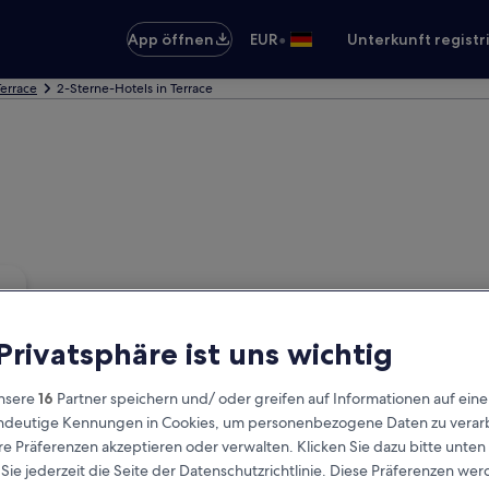
•
App öffnen
EUR
Unterkunft registr
Terrace
2-Sterne-Hotels in Terrace
 Privatsphäre ist uns wichtig
nsere
16
Partner speichern und/ oder greifen auf Informationen auf ein
eindeutige Kennungen in Cookies, um personenbezogene Daten zu verarb
e Präferenzen akzeptieren oder verwalten. Klicken Sie dazu bitte unten
ie jederzeit die Seite der Datenschutzrichtlinie. Diese Präferenzen we