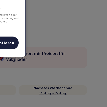
n:
chern von oder
rbeleistung und
boten.
ptieren
Mehr sparen mit Preisen für
Mitglieder
Nächstes Wochenende
14. Aug. - 16. Aug.