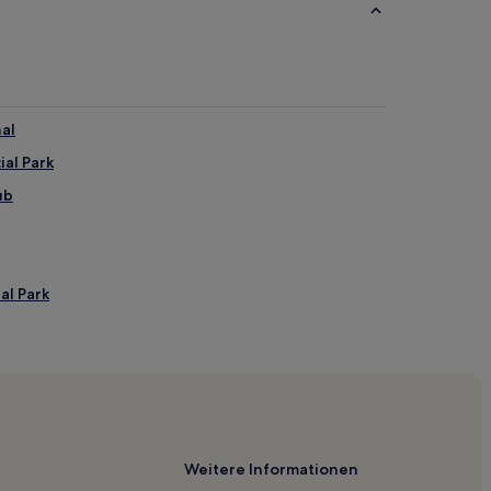
al
ial Park
ub
al Park
 Hotels
idge
Weitere Informationen
llage and Museum