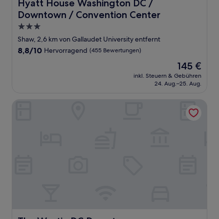
Hyatt House Washington DC / Downtown / Convention 
Hyatt House Washington DC /
Downtown / Convention Center
3.0-
Sterne-
Shaw, 2,6 km von Gallaudet University entfernt
Unterkunft
8.8
8,8/10
Hervorragend
(455 Bewertungen)
von
Der
145 €
10,
Preis
Hervorragend,
inkl. Steuern & Gebühren
beträgt
24. Aug.–25. Aug.
(455
145 €
Bewertungen)
The Westin DC Downtown