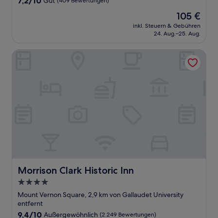
7,2/10
Gut
(409 Bewertungen)
von
Der
105 €
10,
Preis
Gut,
inkl. Steuern & Gebühren
beträgt
24. Aug.–25. Aug.
(409
105 €
Bewertungen)
Morrison Clark Historic Inn
Morrison Clark Historic Inn
Morrison Clark Historic Inn
4.0-
Sterne-
Mount Vernon Square, 2,9 km von Gallaudet University
Unterkunft
entfernt
9.4
9,4/10
Außergewöhnlich
(2.249 Bewertungen)