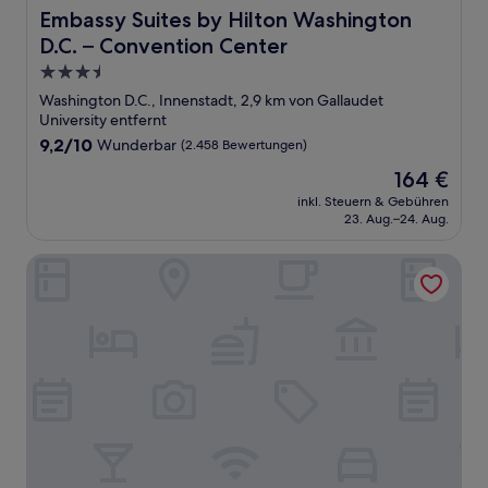
Embassy Suites by Hilton Washington D.C. – Convention
Embassy Suites by Hilton Washington
D.C. – Convention Center
3.5-
Sterne-
Washington D.C., Innenstadt, 2,9 km von Gallaudet
Unterkunft
University entfernt
9.2
9,2/10
Wunderbar
(2.458 Bewertungen)
von
Der
164 €
10,
Preis
Wunderbar,
inkl. Steuern & Gebühren
beträgt
23. Aug.–24. Aug.
(2.458
164 €
Bewertungen)
Eaton DC