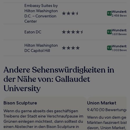
Sterne-
Preise
Unterkunft
Embassy Suites by
und
Hilton Washington
Wunderba
3.5-
9.2
Verfügbarkeiten
D.C. – Convention
2.458 Bewer
Sterne-
können
Center
Unterkunft
sich
Wunderba
ändern.
Eaton DC
4.5-
9.2
1.631 Bewert
Es
Sterne-
können
Unterkunft
Hilton Washington
Wunderba
zusätzliche
4.0-
9.2
DC Capitol Hill
1.002 Bewer
Bedingungen
Sterne-
gelten.
Unterkunft
Andere Sehenswürdigkeiten in
der Nähe von: Gallaudet
University
Bison Sculpture
Union Market
9.4/10 (10 Bewertungen
Wenn du gerne abseits des geschäftigen
Treibens der Stadt eine Verschnaufpause im
Wenn du von dem gesch
Grünen einlegen möchtest, dann solltest du
Märkten fasziniert bist,
einen Abstecher in den Bison Sculpture in
davon, Union Market, 