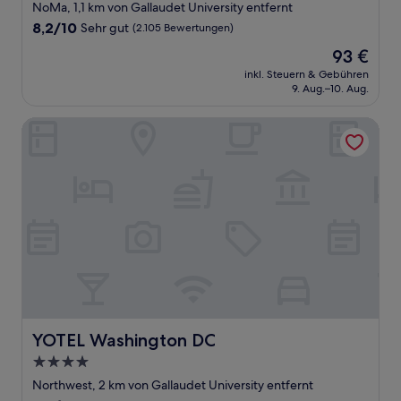
Sterne-
NoMa, 1,1 km von Gallaudet University entfernt
Unterkunft
8.2
8,2/10
Sehr gut
(2.105 Bewertungen)
von
Der
93 €
10,
Preis
Sehr
inkl. Steuern & Gebühren
beträgt
9. Aug.–10. Aug.
gut,
93 €
(2.105
Bewertungen)
YOTEL Washington DC
YOTEL Washington DC
YOTEL Washington DC
4.0-
Sterne-
Northwest, 2 km von Gallaudet University entfernt
Unterkunft