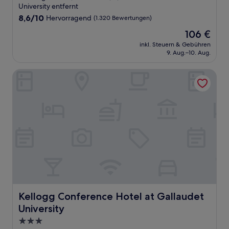
Unterkunft
University entfernt
8.6
8,6/10
Hervorragend
(1.320 Bewertungen)
von
Der
106 €
10,
Preis
Hervorragend,
inkl. Steuern & Gebühren
beträgt
9. Aug.–10. Aug.
(1.320
106 €
Bewertungen)
Kellogg Conference Hotel at Gallaudet University
Kellogg Conference Hotel at Gallaudet University
Kellogg Conference Hotel at Gallaudet
University
3.0-