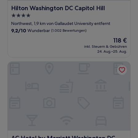
Hilton Washington DC Capitol Hill
Hilton Washington DC Capitol Hill
4.0-
Sterne-
Northwest, 1,9 km von Gallaudet University entfernt
Unterkunft
9.2
9,2/10
Wunderbar
(1.002 Bewertungen)
von
Der
118 €
10,
Preis
Wunderbar,
inkl. Steuern & Gebühren
beträgt
24. Aug.–25. Aug.
(1.002
118 €
Bewertungen)
AC Hotel by Marriott Washington DC Convention Center
AC Hotel by Marriott Washington DC Convention Cente