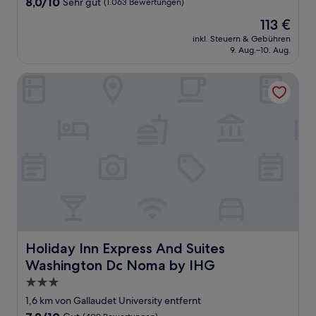
8.0
8,0/10
Sehr gut
(1.063 Bewertungen)
von
Der
113 €
10,
Preis
Sehr
inkl. Steuern & Gebühren
beträgt
9. Aug.–10. Aug.
gut,
113 €
(1.063
Bewertungen)
Holiday Inn Express And Suites Washington Dc Noma by 
Holiday Inn Express And Suites Washington Dc Noma by
Holiday Inn Express And Suites
Washington Dc Noma by IHG
3.0-
Sterne-
1,6 km von Gallaudet University entfernt
Unterkunft
7.2