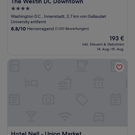
The Westin DC Downtown
The Westin DC Downtown
4.0-
Sterne-
Washington D.C., Innenstadt, 2,7 km von Gallaudet
Unterkunft
University entfernt
8.8
8,8/10
Hervorragend
(1.010 Bewertungen)
von
Der
193 €
10,
Preis
Hervorragend,
inkl. Steuern & Gebühren
beträgt
14. Aug.–15. Aug.
(1.010
193 €
Bewertungen)
Hotel Nell - Union Market
Hotel Nell - Union Market
Hotel Nell - Union Market