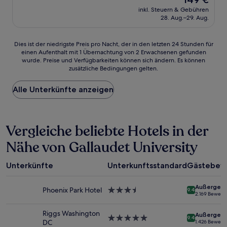
10,
Preis
Außergewöhnlich,
inkl. Steuern & Gebühren
beträgt
28. Aug.–29. Aug.
(1.863
149 €
Bewertungen)
Dies
Dies ist der niedrigste Preis pro Nacht, der in den letzten 24 Stunden für
einen Aufenthalt mit 1 Übernachtung von 2 Erwachsenen gefunden
ist
wurde. Preise und Verfügbarkeiten können sich ändern. Es können
der
zusätzliche Bedingungen gelten.
niedrigste
Preis
Alle Unterkünfte anzeigen
pro
Nacht,
der
in
Vergleiche beliebte Hotels in der
den
letzten
Nähe von Gallaudet University
24 Stunden
für
einen
Unterkünfte
Unterkunftsstandard
Gästebew
Aufenthalt
mit
Außergewö
1 Übernachtung
Phoenix Park Hotel
3.5-
9.4
2.169 Bewert
von
Sterne-
2 Erwachsenen
Unterkunft
Riggs Washington
Außergewö
gefunden
5.0-
9.4
DC
1.426 Bewert
wurde.