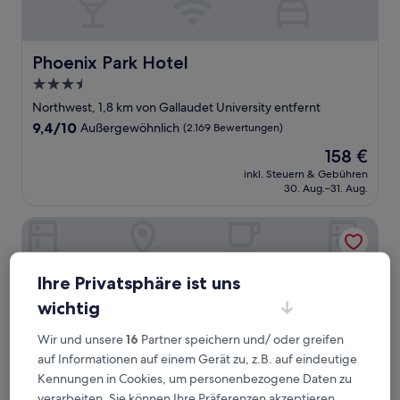
Phoenix Park Hotel
Phoenix Park Hotel
3.5-
Sterne-
Northwest, 1,8 km von Gallaudet University entfernt
Unterkunft
9.4
9,4/10
Außergewöhnlich
(2.169 Bewertungen)
von
Der
158 €
10,
Preis
Außergewöhnlich,
inkl. Steuern & Gebühren
beträgt
30. Aug.–31. Aug.
(2.169
158 €
Bewertungen)
Riggs Washington DC
Ihre Privatsphäre ist uns
wichtig
Wir und unsere
16
Partner speichern und/ oder greifen
auf Informationen auf einem Gerät zu, z.B. auf eindeutige
Kennungen in Cookies, um personenbezogene Daten zu
verarbeiten. Sie können Ihre Präferenzen akzeptieren