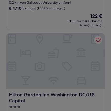
Sterne-
0,2 km von Gallaudet University entfernt
Unterkunft
8.4
8,4/10
Sehr gut
(1.007 Bewertungen)
von
Der
122 €
10,
Preis
Sehr
inkl. Steuern & Gebühren
beträgt
12. Aug.–13. Aug.
gut,
122 €
(1.007
Bewertungen)
Hilton Garden Inn Washington DC/U.S. Capitol
Hilton Garden Inn Washington DC/U.S. Capitol
Hilton Garden Inn Washington DC/U.S.
Capitol
3.0-