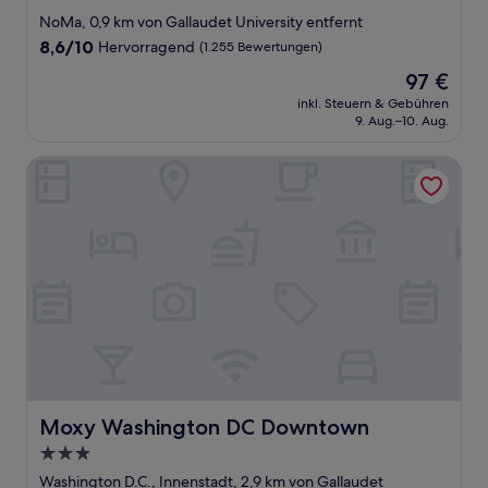
Sterne-
NoMa, 0,9 km von Gallaudet University entfernt
Unterkunft
8.6
8,6/10
Hervorragend
(1.255 Bewertungen)
von
Der
97 €
10,
Preis
Hervorragend,
inkl. Steuern & Gebühren
beträgt
9. Aug.–10. Aug.
(1.255
97 €
Bewertungen)
Moxy Washington DC Downtown
Moxy Washington DC Downtown
Moxy Washington DC Downtown
3.0-
Sterne-
Washington D.C., Innenstadt, 2,9 km von Gallaudet