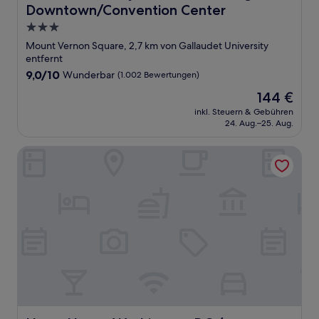
Downtown/Convention Center
3.0-
Sterne-
Mount Vernon Square, 2,7 km von Gallaudet University
Unterkunft
entfernt
9.0
9,0/10
Wunderbar
(1.002 Bewertungen)
von
Der
144 €
10,
Preis
Wunderbar,
inkl. Steuern & Gebühren
beträgt
24. Aug.–25. Aug.
(1.002
144 €
Bewertungen)
Hyatt House Washington DC / Downtown / Convention C