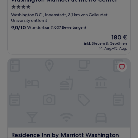
4.0-
Sterne-
Washington D.C., Innenstadt, 3,1 km von Gallaudet
Unterkunft
University entfernt
9.0
9,0/10
Wunderbar
(1.007 Bewertungen)
von
Der
180 €
10,
Preis
Wunderbar,
inkl. Steuern & Gebühren
beträgt
14. Aug.–15. Aug.
(1.007
180 €
Bewertungen)
Residence Inn by Marriott Washington Downtown/Conven
Residence Inn by Marriott Washington Downtown/Conve
Residence Inn by Marriott Washington