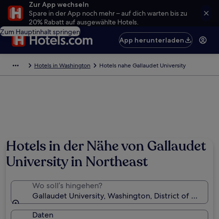
Zur App wechseln
Spare in der App noch mehr – auf dich warten bis zu
20% Rabatt auf ausgewählte Hotels.
Zum Hauptinhalt springen
App herunterladen
Hotels in Washington
Hotels nahe Gallaudet University
Foto von Joy S
Hotels in der Nähe von Gallaudet
University in Northeast
Wo soll’s hingehen?
Gallaudet University, Washington, District of Colum
Daten