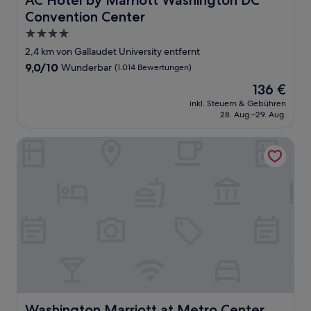
AC Hotel by Marriott Washington DC
Convention Center
4.0-
Sterne-
2,4 km von Gallaudet University entfernt
Unterkunft
9.0
9,0/10
Wunderbar
(1.014 Bewertungen)
von
Der
136 €
10,
Preis
Wunderbar,
inkl. Steuern & Gebühren
beträgt
28. Aug.–29. Aug.
(1.014
136 €
Bewertungen)
Washington Marriott at Metro Center
Washington Marriott at Metro Center
Washington Marriott at Metro Center