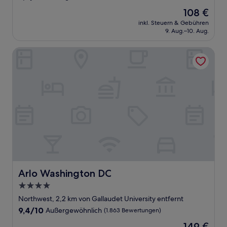
von
Der
108 €
10,
Preis
Außergewöhnlich,
inkl. Steuern & Gebühren
beträgt
9. Aug.–10. Aug.
(2.249
108 €
Bewertungen)
Arlo Washington DC
Arlo Washington DC
Arlo Washington DC
4.0-
Sterne-
Northwest, 2,2 km von Gallaudet University entfernt
Unterkunft
9.4
9,4/10
Außergewöhnlich
(1.863 Bewertungen)
von
Der
149 €