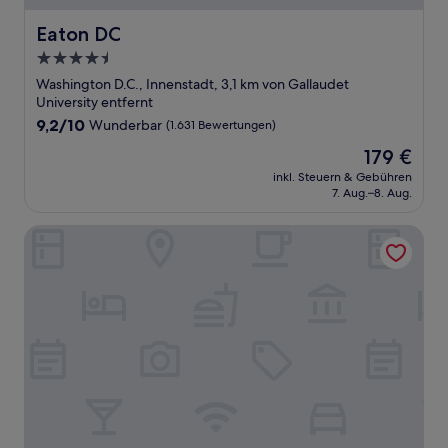
Eaton DC
Eaton DC
4.5-
Sterne-
Washington D.C., Innenstadt, 3,1 km von Gallaudet
Unterkunft
University entfernt
9.2
9,2/10
Wunderbar
(1.631 Bewertungen)
von
Der
179 €
10,
Preis
Wunderbar,
inkl. Steuern & Gebühren
beträgt
7. Aug.–8. Aug.
(1.631
179 €
Bewertungen)
Hilton Washington DC Capitol Hill