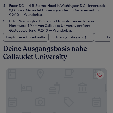
Eaton DC
— 4.5-Sterne-Hotel in Washington D.C., Innenstadt,
3,1 km von Gallaudet University entfernt. Gästebewertung:
9,2/10 — Wunderbar.
Hilton Washington DC Capitol Hill
— 4-Sterne-Hotel in
Northwest, 1,9 km von Gallaudet University entfernt.
Gästebewertung: 9,2/10 — Wunderbar.
Empfohlene Unterkünfte
Preis (aufsteigend)
Ent
Deine Ausgangsbasis nahe
Gallaudet University
Phoenix Park Hotel