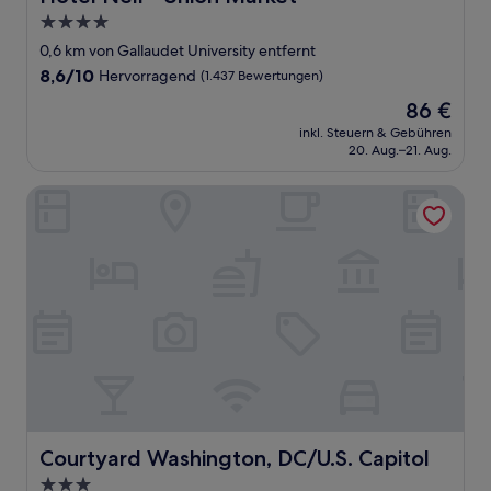
4.0-
Sterne-
0,6 km von Gallaudet University entfernt
Unterkunft
8.6
8,6/10
Hervorragend
(1.437 Bewertungen)
von
Der
86 €
10,
Preis
Hervorragend,
inkl. Steuern & Gebühren
beträgt
20. Aug.–21. Aug.
(1.437
86 €
Bewertungen)
Courtyard Washington, DC/U.S. Capitol
Courtyard Washington, DC/U.S. Capitol
Courtyard Washington, DC/U.S. Capitol
3.0-