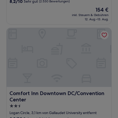
8.2
8,2/10
Sehr gut
(2.530 Bewertungen)
von
Der
154 €
10,
Preis
Sehr
inkl. Steuern & Gebühren
beträgt
12. Aug.–13. Aug.
gut,
154 €
(2.530
Bewertungen)
Comfort Inn Downtown DC/Convention Center
Comfort Inn Downtown DC/Convention Center
Comfort Inn Downtown DC/Convention
Center
2.5-
Sterne-
Logan Circle, 3,1 km von Gallaudet University entfernt
Unterkunft