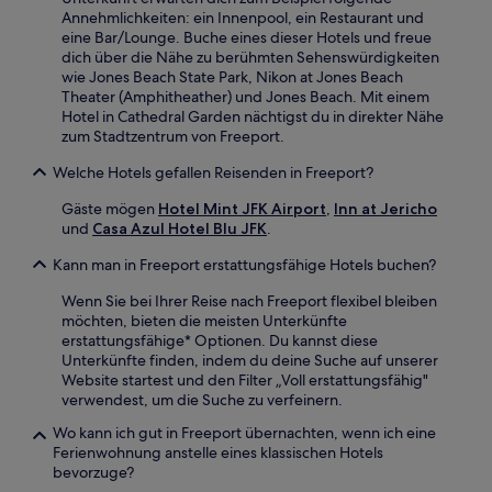
Annehmlichkeiten: ein Innenpool, ein Restaurant und
eine Bar/Lounge. Buche eines dieser Hotels und freue
dich über die Nähe zu berühmten Sehenswürdigkeiten
wie Jones Beach State Park, Nikon at Jones Beach
Theater (Amphitheather) und Jones Beach. Mit einem
Hotel in Cathedral Garden nächtigst du in direkter Nähe
zum Stadtzentrum von Freeport.
Welche Hotels gefallen Reisenden in Freeport?
Gäste mögen
Hotel Mint JFK Airport
,
Inn at Jericho
und
Casa Azul Hotel Blu JFK
.
Kann man in Freeport erstattungsfähige Hotels buchen?
Wenn Sie bei Ihrer Reise nach Freeport flexibel bleiben
möchten, bieten die meisten Unterkünfte
erstattungsfähige* Optionen. Du kannst diese
Unterkünfte finden, indem du deine Suche auf unserer
Website startest und den Filter „Voll erstattungsfähig"
verwendest, um die Suche zu verfeinern.
Wo kann ich gut in Freeport übernachten, wenn ich eine
Ferienwohnung anstelle eines klassischen Hotels
bevorzuge?