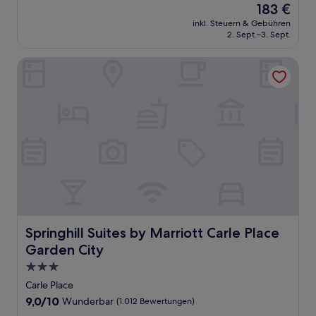
Der
183 €
10,
Preis
Wunderbar,
inkl. Steuern & Gebühren
beträgt
2. Sept.–3. Sept.
(477
183 €
Bewertungen)
Springhill Suites by Marriott Carle Place Garden City
Springhill Suites by Marriott Carle Place Garden City
Springhill Suites by Marriott Carle Place
Garden City
3.0-
Sterne-
Carle Place
Unterkunft
9.0
9,0/10
Wunderbar
(1.012 Bewertungen)
von