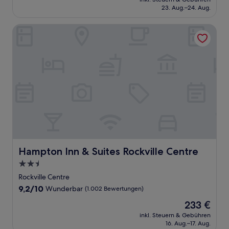
beträgt
23. Aug.–24. Aug.
(1.011
190 €
Bewertungen)
Hampton Inn & Suites Rockville Centre
Hampton Inn & Suites Rockville Centre
Hampton Inn & Suites Rockville Centre
2.5-
Sterne-
Rockville Centre
Unterkunft
9.2
9,2/10
Wunderbar
(1.002 Bewertungen)
von
Der
233 €
10,
Preis
Wunderbar,
inkl. Steuern & Gebühren
beträgt
16. Aug.–17. Aug.
(1.002