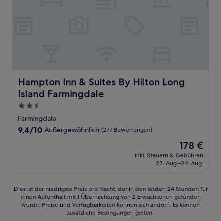
Hampton Inn & Suites By Hilton Long Island Farmingdale
Hampton Inn & Suites By Hilton Long
Island Farmingdale
2.5-
Sterne-
Farmingdale
Unterkunft
9.4
9,4/10
Außergewöhnlich
(277 Bewertungen)
von
Der
178 €
10,
Preis
Außergewöhnlich,
inkl. Steuern & Gebühren
beträgt
23. Aug.–24. Aug.
(277
178 €
Bewertungen)
Dies
Dies ist der niedrigste Preis pro Nacht, der in den letzten 24 Stunden für
einen Aufenthalt mit 1 Übernachtung von 2 Erwachsenen gefunden
ist
wurde. Preise und Verfügbarkeiten können sich ändern. Es können
der
zusätzliche Bedingungen gelten.
niedrigste