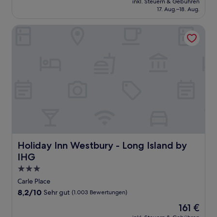
Hervorragend,
inkl. Steuern & Gebühren
beträgt
17. Aug.–18. Aug.
(1.008
173 €
Bewertungen)
Holiday Inn Westbury - Long Island by IHG
Holiday Inn Westbury - Long Island by IHG
Holiday Inn Westbury - Long Island by
IHG
3.0-
Sterne-
Carle Place
Unterkunft
8.2
8,2/10
Sehr gut
(1.003 Bewertungen)
von
Der
161 €
10,
Preis