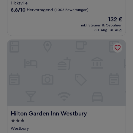
Sterne-
Hicksville
Unterkunft
8.8
8,8/10
Hervorragend
(1.003 Bewertungen)
von
Der
132 €
10,
Preis
Hervorragend,
inkl. Steuern & Gebühren
beträgt
30. Aug.–31. Aug.
(1.003
132 €
Bewertungen)
Hilton Garden Inn Westbury
Hilton Garden Inn Westbury
Hilton Garden Inn Westbury
3.0-
Sterne-
Westbury