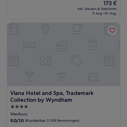
Der
173 €
10,
Preis
Wunderbar,
inkl. Steuern & Gebühren
beträgt
9. Aug.–10. Aug.
(1.012
173 €
Bewertungen)
Viana Hotel and Spa, Trademark Collection by Wyndham
Viana Hotel and Spa, Trademark Collection by Wyndham
Viana Hotel and Spa, Trademark
Collection by Wyndham
4.0-
Sterne-
Westbury
Unterkunft
9.0
9,0/10
Wunderbar
(1.008 Bewertungen)
von