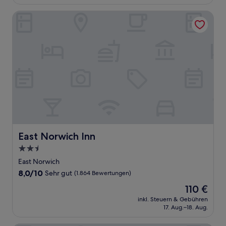
233 €
Bewertungen)
East Norwich Inn
East Norwich Inn
East Norwich Inn
2.5-
Sterne-
East Norwich
Unterkunft
8.0
8,0/10
Sehr gut
(1.864 Bewertungen)
von
Der
110 €
10,
Preis
Sehr
inkl. Steuern & Gebühren
beträgt
17. Aug.–18. Aug.
gut,
110 €
(1.864