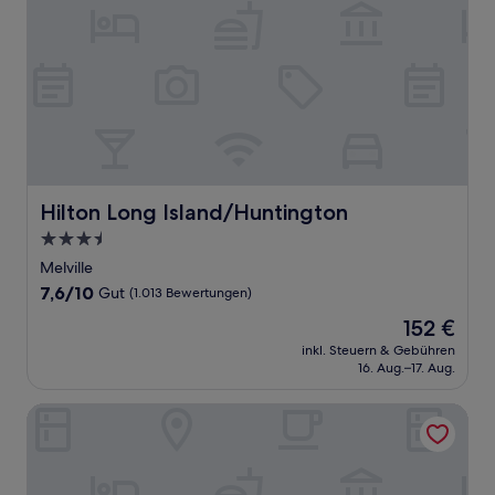
Hilton Long Island/Huntington
Hilton Long Island/Huntington
3.5-
Sterne-
Melville
Unterkunft
7.6
7,6/10
Gut
(1.013 Bewertungen)
von
Der
152 €
10,
Preis
Gut,
inkl. Steuern & Gebühren
beträgt
16. Aug.–17. Aug.
(1.013
152 €
Bewertungen)
Hampton Inn & Suites By Hilton Long Island Farmingdale