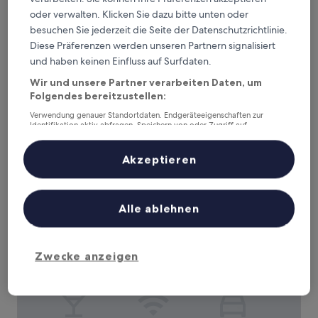
oder verwalten. Klicken Sie dazu bitte unten oder
besuchen Sie jederzeit die Seite der Datenschutzrichtlinie.
The Garden City Hotel
The Garden City Hotel
Diese Präferenzen werden unseren Partnern signalisiert
und haben keinen Einfluss auf Surfdaten.
4.0-
Sterne-
Garden City
Wir und unsere Partner verarbeiten Daten, um
Unterkunft
9.4
Folgendes bereitzustellen:
9,4/10
Außergewöhnlich
(1.101 Bewertungen)
von
Verwendung genauer Standortdaten. Endgeräteeigenschaften zur
Der
237 €
10,
Identifikation aktiv abfragen. Speichern von oder Zugriff auf
Preis
Außergewöhnlich,
inkl. Steuern & Gebühren
Informationen auf einem Endgerät. Personalisierte Werbung und
beträgt
9. Aug.–10. Aug.
Inhalte, Messung von Werbeleistung und der Performance von Inhalten,
(1.101
237 €
Zielgruppenforschung sowie Entwicklung und Verbesserung von
Akzeptieren
Bewertungen)
Angeboten.
Best Western Bar Harbour Inn
Liste der Partner (Lieferanten)
Alle ablehnen
Zwecke anzeigen