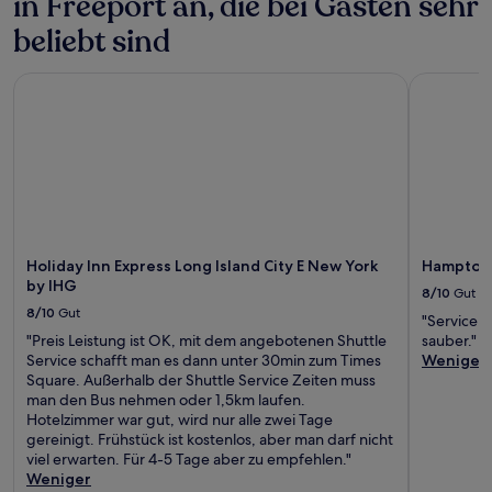
in Freeport an, die bei Gästen sehr
beliebt sind
Holiday Inn Express Long Island City E New York by IHG
Hampton I
Holiday Inn Express Long Island City E New York
Hampton 
by IHG
8/10
Gut
8/10
Gut
"Service 
"Preis Leistung ist OK, mit dem angebotenen Shuttle
sauber."
Service schafft man es dann unter 30min zum Times
Weniger
Square. Außerhalb der Shuttle Service Zeiten muss
man den Bus nehmen oder 1,5km laufen.
Hotelzimmer war gut, wird nur alle zwei Tage
gereinigt. Frühstück ist kostenlos, aber man darf nicht
viel erwarten. Für 4-5 Tage aber zu empfehlen."
Weniger