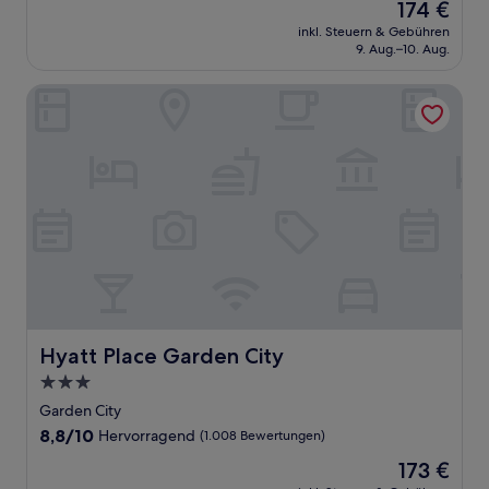
Der
174 €
10,
Preis
Wunderbar,
inkl. Steuern & Gebühren
beträgt
9. Aug.–10. Aug.
(1.008
174 €
Bewertungen)
Hyatt Place Garden City
Hyatt Place Garden City
Hyatt Place Garden City
3.0-
Sterne-
Garden City
Unterkunft
8.8
8,8/10
Hervorragend
(1.008 Bewertungen)
von
Der
173 €
10,
Preis