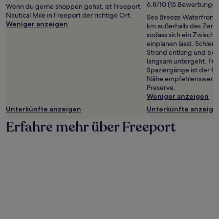
6.8/10 (15 Bewertungen
Wenn du gerne shoppen gehst, ist Freeport
Nautical Mile in Freeport der richtige Ort.
Sea Breeze Waterfront P
Weniger anzeigen
km außerhalb des Zent
sodass sich ein Zwisch
einplanen lässt. Schle
Strand entlang und beo
langsam untergeht. Fü
Spaziergänge ist der fo
Nähe empfehlenswert: 
Preserve.
Weniger anzeigen
Unterkünfte anzeigen
Unterkünfte anzeige
Erfahre mehr über Freeport