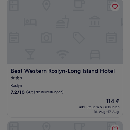
Bewertungen)
Best Western Roslyn-Long Island Hotel
Best Western Roslyn-Long Island Hotel
Best Western Roslyn-Long Island Hotel
2.5-
Sterne-
Roslyn
Unterkunft
7.2
7,2/10
Gut
(712 Bewertungen)
von
Der
114 €
10,
Preis
Gut,
inkl. Steuern & Gebühren
beträgt
16. Aug.–17. Aug.
(712
114 €
Bewertungen)
Hilton Garden Inn Melville