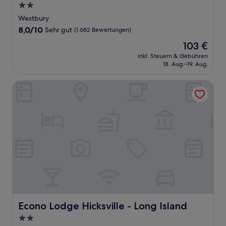
2.0-
Sterne-
Westbury
Unterkunft
8.0
8,0/10
Sehr gut
(1.682 Bewertungen)
von
Der
103 €
10,
Preis
Sehr
inkl. Steuern & Gebühren
beträgt
18. Aug.–19. Aug.
gut,
103 €
(1.682
Bewertungen)
Econo Lodge Hicksville - Long Island
Econo Lodge Hicksville - Long Island
Econo Lodge Hicksville - Long Island
2.0-