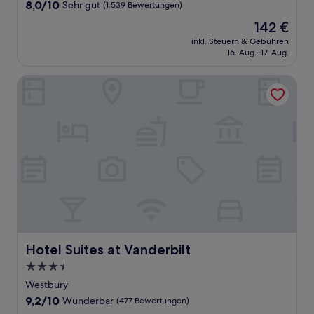
Unterkunft
8.0
8,0/10
Sehr gut
(1.539 Bewertungen)
von
Der
142 €
10,
Preis
Sehr
inkl. Steuern & Gebühren
beträgt
16. Aug.–17. Aug.
gut,
142 €
(1.539
Bewertungen)
Hotel Suites at Vanderbilt
Hotel Suites at Vanderbilt
Hotel Suites at Vanderbilt
3.5-
Sterne-
Westbury
Unterkunft
9.2
9,2/10
Wunderbar
(477 Bewertungen)
von