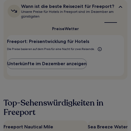
zusätzliche
Wann
Wann ist die beste Reisezeit für Freeport?
Bedingungen
ist
Unsere Preise für Hotels in Freeport sind im Dezember am
gelten.
die
günstigsten
beste
Reisezeit
Preise
Wetter
für
Freeport?
Freeport: Preisentwicklung für Hotels
Die Preise basieren auf dem Preis für eine Nacht für zwei Reisende.
Unterkünfte im Dezember anzeigen
Top-Sehenswürdigkeiten in
Freeport
Freeport Nautical Mile
Sea Breeze Waterfr