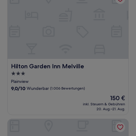
Hilton Garden Inn Melville
Hilton Garden Inn Melville
3.0-
Sterne-
Plainview
Unterkunft
9.0
9,0/10
Wunderbar
(1.006 Bewertungen)
von
Der
150 €
10,
Preis
Wunderbar,
inkl. Steuern & Gebühren
beträgt
20. Aug.–21. Aug.
(1.006
150 €
Bewertungen)
Hilton Long Island/Huntington