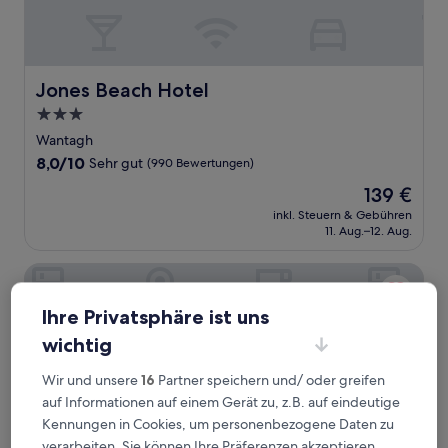
Jones Beach Hotel
Jones Beach Hotel
3.0-
Sterne-
Wantagh
Unterkunft
8.0
8,0/10
Sehr gut
(990 Bewertungen)
von
Der
139 €
10,
Preis
Sehr
inkl. Steuern & Gebühren
beträgt
11. Aug.–12. Aug.
gut,
139 €
(990
Bewertungen)
The Garden City Hotel
Ihre Privatsphäre ist uns
wichtig
Wir und unsere
16
Partner speichern und/ oder greifen
auf Informationen auf einem Gerät zu, z.B. auf eindeutige
Kennungen in Cookies, um personenbezogene Daten zu
verarbeiten. Sie können Ihre Präferenzen akzeptieren