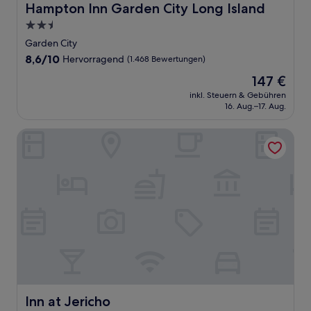
Hampton Inn Garden City Long Island
Hampton Inn Garden City Long Island
2.5-
Sterne-
Garden City
Unterkunft
8.6
8,6/10
Hervorragend
(1.468 Bewertungen)
von
Der
147 €
10,
Preis
Hervorragend,
inkl. Steuern & Gebühren
beträgt
16. Aug.–17. Aug.
(1.468
147 €
Bewertungen)
Inn at Jericho
Inn at Jericho
Inn at Jericho