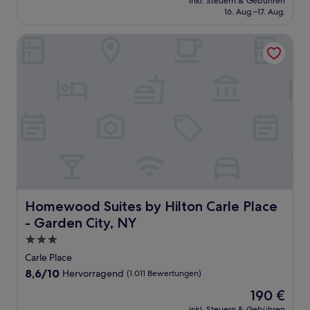
Sehr
inkl. Steuern & Gebühren
beträgt
16. Aug.–17. Aug.
gut,
161 €
(1.003
Bewertungen)
Homewood Suites by Hilton Carle Place - Garden City, NY
Homewood Suites by Hilton Carle Place - Garden City, 
Homewood Suites by Hilton Carle Place
- Garden City, NY
3.0-
Sterne-
Carle Place
Unterkunft
8.6
8,6/10
Hervorragend
(1.011 Bewertungen)
von
Der
190 €
10,
Preis
Hervorragend,
inkl. Steuern & Gebühren