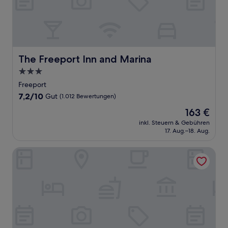
The Freeport Inn and Marina
The Freeport Inn and Marina
3.0-
Sterne-
Freeport
Unterkunft
7.2
7,2/10
Gut
(1.012 Bewertungen)
von
Der
163 €
10,
Preis
Gut,
inkl. Steuern & Gebühren
beträgt
17. Aug.–18. Aug.
(1.012
163 €
Bewertungen)
Jones Beach Hotel