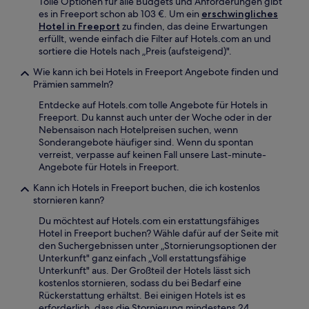
Tolle Optionen für alle Budgets und Anforderungen gibt
es in Freeport schon ab 103 €. Um ein
erschwingliches
Hotel in Freeport
zu finden, das deine Erwartungen
erfüllt, wende einfach die Filter auf Hotels.com an und
sortiere die Hotels nach „Preis (aufsteigend)".
Wie kann ich bei Hotels in Freeport Angebote finden und
Prämien sammeln?
Entdecke auf Hotels.com tolle Angebote für Hotels in
Freeport. Du kannst auch unter der Woche oder in der
Nebensaison nach Hotelpreisen suchen, wenn
Sonderangebote häufiger sind. Wenn du spontan
verreist, verpasse auf keinen Fall unsere Last-minute-
Angebote für Hotels in Freeport.
Kann ich Hotels in Freeport buchen, die ich kostenlos
stornieren kann?
Du möchtest auf Hotels.com ein erstattungsfähiges
Hotel in Freeport buchen? Wähle dafür auf der Seite mit
den Suchergebnissen unter „Stornierungsoptionen der
Unterkunft" ganz einfach „Voll erstattungsfähige
Unterkunft" aus. Der Großteil der Hotels lässt sich
kostenlos stornieren, sodass du bei Bedarf eine
Rückerstattung erhältst. Bei einigen Hotels ist es
erforderlich, dass die Stornierung mindestens 24