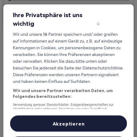
Ich reise geschäftlich
Ihre Privatsphäre ist uns
Suchen
wichtig
Wir und unsere
16
Partner speichern und/ oder greifen
auf Informationen auf einem Gerät zu, z.B. auf eindeutige
Kostenlose Stornierung bei
Kennungen in Cookies, um personenbezogene Daten zu
Planänderungen
verarbeiten. Sie können Ihre Präferenzen akzeptieren
oder verwalten. Klicken Sie dazu bitte unten oder
Verdiene Prämien für jede
besuchen Sie jederzeit die Seite der Datenschutzrichtlinie.
wahrgenommene Übernachtung
Diese Präferenzen werden unseren Partnern signalisiert
und haben keinen Einfluss auf Surfdaten.
Mehr sparen mit Preisen für Mitglieder
Wir und unsere Partner verarbeiten Daten, um
Folgendes bereitzustellen:
Verwendung genauer Standortdaten. Endgeräteeigenschaften zur
Identifikation aktiv abfragen. Speichern von oder Zugriff auf
Informationen auf einem Endgerät. Personalisierte Werbung und
Überprüfe die Preise für diese Daten
Inhalte, Messung von Werbeleistung und der Performance von Inhalten,
Zielgruppenforschung sowie Entwicklung und Verbesserung von
Akzeptieren
Angeboten.
Heute
Morgen
Liste der Partner (Lieferanten)
6. Aug. - 7. Aug.
7. Aug. - 8. Aug.