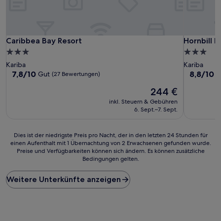
Caribbea Bay Resort
Hornbill 
Caribbea Bay Resort
Hornbill 
3.0-
3.0-
Sterne-
Sterne-
Kariba
Kariba
Unterkunft
Unterkunf
7.8
8.8
7,8/10
8,8/10
Gut
H
(27 Bewertungen)
von
von
Der
244 €
10,
10,
Preis
Gut,
Hervorrag
inkl. Steuern & Gebühren
beträgt
(27
(3
6. Sept.–7. Sept.
244 €
Bewertungen)
Bewertun
Dies
Dies ist der niedrigste Preis pro Nacht, der in den letzten 24 Stunden für
einen Aufenthalt mit 1 Übernachtung von 2 Erwachsenen gefunden wurde.
ist
Preise und Verfügbarkeiten können sich ändern. Es können zusätzliche
der
Bedingungen gelten.
niedrigste
Preis
Weitere Unterkünfte anzeigen
pro
Nacht,
der
in
den