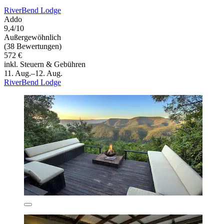
RiverBend Lodge
Addo
9,4/10
Außergewöhnlich
(38 Bewertungen)
572 €
inkl. Steuern & Gebühren
11. Aug.–12. Aug.
RiverBend Lodge