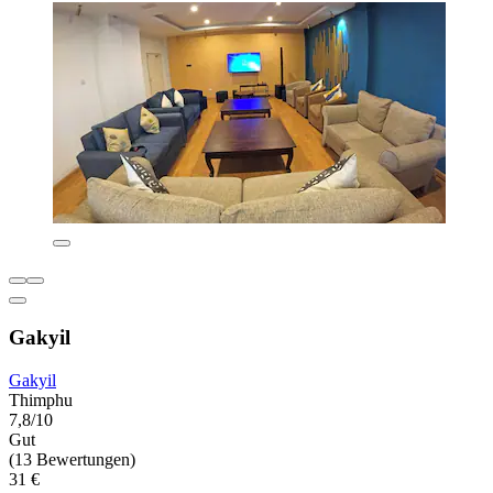
Gakyil
Gakyil
Thimphu
7,8/10
Gut
(13 Bewertungen)
31 €