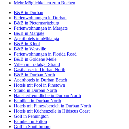
Mehr Möglichkeiten zum Buchen
B&B in Durban
Ferienwohnungen in Durban
B&B in Pietermaritzburg
Ferienwohnungen in Margate
B&B in Margate
Aparthotels in uMhlanga
B&B in Kloof
B&B in Westville
Ferienwohnungen in Florida Road
B&B in Goldene Meile
Villen in Trafalgar Strand
Gasthäuser in Durban North
B&B in Durban North
Aparthotels in Durban Beach
Hotels mit Pool in Pinetown
Strand in Durban North
Haustierfreundliche in Durban North
Familien in Durban North
Hotels mit Fitnessbereich in Durban North
Hotels mit Küchenzeile in Hibiscus Coast
Golf in Pennington
Familien in Hilton
Golf in Southbroom