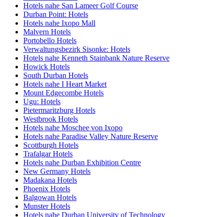
Hotels nahe San Lameer Golf Course
Durban Point: Hotels
Hotels nahe Ixopo Mall
Malvern Hotels
Portobello Hotels
Verwaltungsbezirk Sisonke: Hotels
Hotels nahe Kenneth Stainbank Nature Reserve
Howick Hotels
South Durban Hotels
Hotels nahe I Heart Market
Mount Edgecombe Hotels
Ugu: Hotels
Pietermaritzburg Hotels
Westbrook Hotels
Hotels nahe Moschee von Ixopo
Hotels nahe Paradise Valley Nature Reserve
Scottburgh Hotels
Trafalgar Hotels
Hotels nahe Durban Exhibition Centre
New Germany Hotels
Madakana Hotels
Phoenix Hotels
Balgowan Hotels
Munster Hotels
Hotels nahe Durban University of Technology