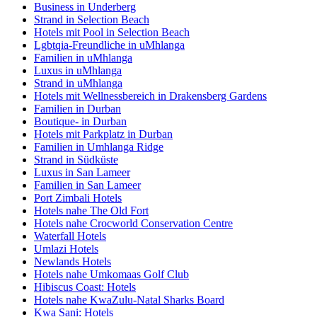
Business in Underberg
Strand in Selection Beach
Hotels mit Pool in Selection Beach
Lgbtqia-Freundliche in uMhlanga
Familien in uMhlanga
Luxus in uMhlanga
Strand in uMhlanga
Hotels mit Wellnessbereich in Drakensberg Gardens
Familien in Durban
Boutique- in Durban
Hotels mit Parkplatz in Durban
Familien in Umhlanga Ridge
Strand in Südküste
Luxus in San Lameer
Familien in San Lameer
Port Zimbali Hotels
Hotels nahe The Old Fort
Hotels nahe Crocworld Conservation Centre
Waterfall Hotels
Umlazi Hotels
Newlands Hotels
Hotels nahe Umkomaas Golf Club
Hibiscus Coast: Hotels
Hotels nahe KwaZulu-Natal Sharks Board
Kwa Sani: Hotels