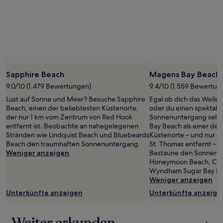
gefunden
wurde.
Preise
und
Verfügbarkeiten
können
sich
ändern.
Sapphire Beach
Magens Bay Beach
Es
können
9.0/10 (1.479 Bewertungen)
9.4/10 (1.559 Bewertun
zusätzliche
Lust auf Sonne und Meer? Besuche Sapphire
Egal ob dich das Wellen
Bedingungen
Beach, einen der beliebtesten Küstenorte,
oder du einen spektaku
gelten.
der nur 1 km vom Zentrum von Red Hook
Sonnenuntergang sehe
entfernt ist. Beobachte an nahegelegenen
Bay Beach als einer der
Stränden wie Lindquist Beach und Bluebeards
Küstenorte – und nur 4
Beach den traumhaften Sonnenuntergang.
St. Thomas entfernt – is
Weniger anzeigen
Bestaune den Sonnenu
Honeymoon Beach, Cok
Wyndham Sugar Bay Be
Weniger anzeigen
Unterkünfte anzeigen
Unterkünfte anzeige
Weiter erkunden