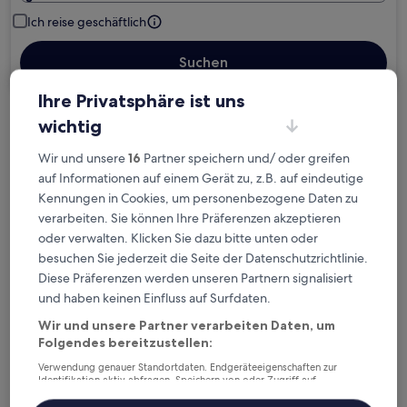
Ich reise geschäftlich
Suchen
Ihre Privatsphäre ist uns
wichtig
Kostenlose Stornierung bei
Planänderungen
Wir und unsere
16
Partner speichern und/ oder greifen
auf Informationen auf einem Gerät zu, z.B. auf eindeutige
Verdiene Prämien für jede
Kennungen in Cookies, um personenbezogene Daten zu
wahrgenommene Übernachtung
verarbeiten. Sie können Ihre Präferenzen akzeptieren
oder verwalten. Klicken Sie dazu bitte unten oder
besuchen Sie jederzeit die Seite der Datenschutzrichtlinie.
Mehr sparen mit Preisen für Mitglieder
Diese Präferenzen werden unseren Partnern signalisiert
und haben keinen Einfluss auf Surfdaten.
Wir und unsere Partner verarbeiten Daten, um
Überprüfe die Preise für diese Daten
Folgendes bereitzustellen:
Verwendung genauer Standortdaten. Endgeräteeigenschaften zur
Heute
Morgen
Identifikation aktiv abfragen. Speichern von oder Zugriff auf
Informationen auf einem Endgerät. Personalisierte Werbung und
6. Aug. - 7. Aug.
7. Aug. - 8. Aug.
Inhalte, Messung von Werbeleistung und der Performance von Inhalten,