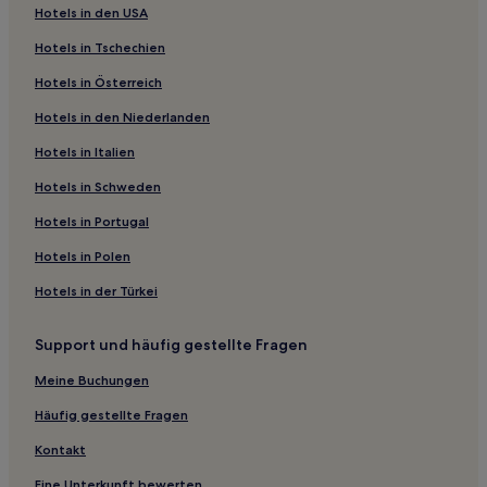
Hotels in den USA
Hotels nahe Cathedral of St. Peter and St. Paul
Hotels in Tschechien
Hotels nahe Grand Hotel
Hotels in Österreich
Hotels nahe Magens Bay Beach
Hotels in den Niederlanden
Estate Bolongo Hotels
Hotels nahe Schloss Blackbeards
Hotels in Italien
Estate Hospital Ground Hotels
Hotels in Schweden
Hotels nahe Mahogany Run Golf Course
Hotels in Portugal
Hotels nahe 99 Steps
Hotels in Polen
Hotels nahe Bolongo Bay
Hotels in der Türkei
Hotels nahe Virgin Islands Legislature Building
Support und häufig gestellte Fragen
Meine Buchungen
Häufig gestellte Fragen
Kontakt
Eine Unterkunft bewerten