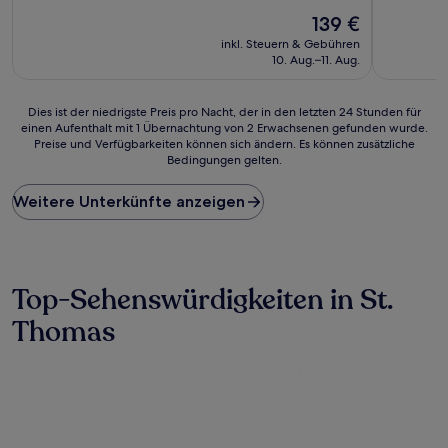
10,
10,
Hervorragend,
Der
Gut,
139 €
(1.008
Preis
(1.486
inkl. Steuern & Gebühren
Bewertungen)
beträgt
Bewertun
10. Aug.–11. Aug.
139 €
Dies
Dies ist der niedrigste Preis pro Nacht, der in den letzten 24 Stunden für
einen Aufenthalt mit 1 Übernachtung von 2 Erwachsenen gefunden wurde.
ist
Preise und Verfügbarkeiten können sich ändern. Es können zusätzliche
der
Bedingungen gelten.
niedrigste
Preis
Weitere Unterkünfte anzeigen
pro
Nacht,
der
in
den
Top-Sehenswürdigkeiten in St.
letzten
24 Stunden
Thomas
für
einen
Aufenthalt
mit
1 Übernachtung
von
2 Erwachsenen