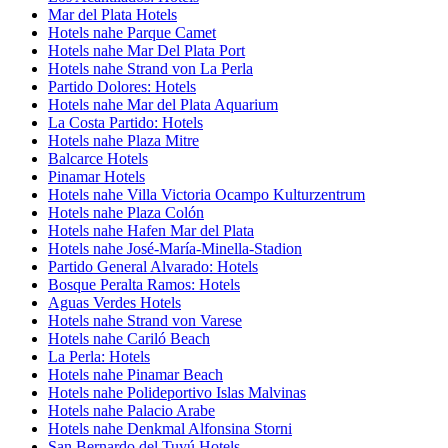
Mar del Plata Hotels
Hotels nahe Parque Camet
Hotels nahe Mar Del Plata Port
Hotels nahe Strand von La Perla
Partido Dolores: Hotels
Hotels nahe Mar del Plata Aquarium
La Costa Partido: Hotels
Hotels nahe Plaza Mitre
Balcarce Hotels
Pinamar Hotels
Hotels nahe Villa Victoria Ocampo Kulturzentrum
Hotels nahe Plaza Colón
Hotels nahe Hafen Mar del Plata
Hotels nahe José-María-Minella-Stadion
Partido General Alvarado: Hotels
Bosque Peralta Ramos: Hotels
Aguas Verdes Hotels
Hotels nahe Strand von Varese
Hotels nahe Cariló Beach
La Perla: Hotels
Hotels nahe Pinamar Beach
Hotels nahe Polideportivo Islas Malvinas
Hotels nahe Palacio Arabe
Hotels nahe Denkmal Alfonsina Storni
San Bernardo del Tuyú Hotels