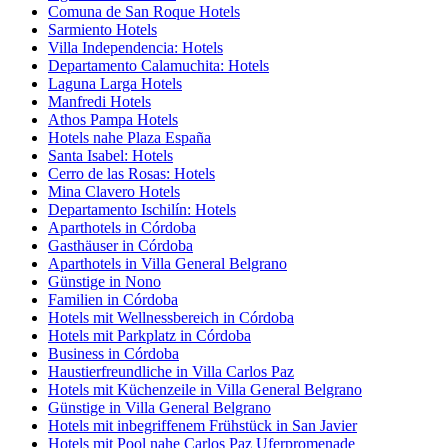
Comuna de San Roque Hotels
Sarmiento Hotels
Villa Independencia: Hotels
Departamento Calamuchita: Hotels
Laguna Larga Hotels
Manfredi Hotels
Athos Pampa Hotels
Hotels nahe Plaza España
Santa Isabel: Hotels
Cerro de las Rosas: Hotels
Mina Clavero Hotels
Departamento Ischilín: Hotels
Aparthotels in Córdoba
Gasthäuser in Córdoba
Aparthotels in Villa General Belgrano
Günstige in Nono
Familien in Córdoba
Hotels mit Wellnessbereich in Córdoba
Hotels mit Parkplatz in Córdoba
Business in Córdoba
Haustierfreundliche in Villa Carlos Paz
Hotels mit Küchenzeile in Villa General Belgrano
Günstige in Villa General Belgrano
Hotels mit inbegriffenem Frühstück in San Javier
Hotels mit Pool nahe Carlos Paz Uferpromenade