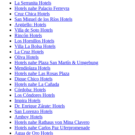
La Serranita Hotels
Hotels nahe Palacio Ferreyra
Cruz Chica Hotels
San Miguel de los Ríos Hotels
Argüello: Hotels
Villa de Soto Hotels
Rincón Hotels
Los Hornillos Hotels
Villa La Bolsa Hotels
La Cruz Hotels
Oliva Hotels
Hotels nahe Plaza San Martín & Umgebung
Mendiolaza Hotels
Hotels nahe Las Rosas Plaza
Dique Chico Hotels
Hotels nahe La Cañada
Córdoba: Hotels
Los Cóndores Hotels
Impira Hotels
Dr. Enrique Zárate: Hotels
San Lorenzo Hotels
Amboy Hotels
Hotels nahe Rathaus von Mina Clavero
Hotels nahe Carlos Paz Uferpromenade
Agua de Oro Hotels