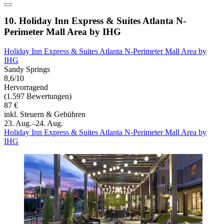
10. Holiday Inn Express & Suites Atlanta N-
Perimeter Mall Area by IHG
Holiday Inn Express & Suites Atlanta N-Perimeter Mall Area by
IHG
Sandy Springs
8,6/10
Hervorragend
(1.597 Bewertungen)
87 €
inkl. Steuern & Gebühren
23. Aug.–24. Aug.
Holiday Inn Express & Suites Atlanta N-Perimeter Mall Area by
IHG