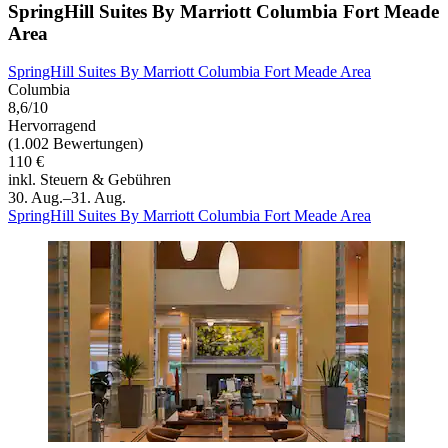
SpringHill Suites By Marriott Columbia Fort Meade
Area
SpringHill Suites By Marriott Columbia Fort Meade Area
Columbia
8,6/10
Hervorragend
(1.002 Bewertungen)
110 €
inkl. Steuern & Gebühren
30. Aug.–31. Aug.
SpringHill Suites By Marriott Columbia Fort Meade Area