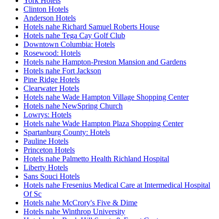
York Hotels
Clinton Hotels
Anderson Hotels
Hotels nahe Richard Samuel Roberts House
Hotels nahe Tega Cay Golf Club
Downtown Columbia: Hotels
Rosewood: Hotels
Hotels nahe Hampton-Preston Mansion and Gardens
Hotels nahe Fort Jackson
Pine Ridge Hotels
Clearwater Hotels
Hotels nahe Wade Hampton Village Shopping Center
Hotels nahe NewSpring Church
Lowrys: Hotels
Hotels nahe Wade Hampton Plaza Shopping Center
Spartanburg County: Hotels
Pauline Hotels
Princeton Hotels
Hotels nahe Palmetto Health Richland Hospital
Liberty Hotels
Sans Souci Hotels
Hotels nahe Fresenius Medical Care at Intermedical Hospital
Of Sc
Hotels nahe McCrory's Five & Dime
Hotels nahe Winthrop University