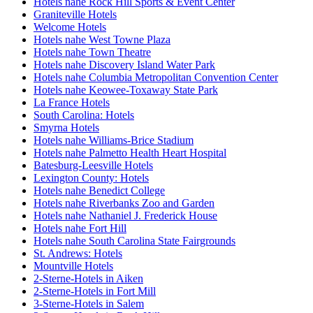
Hotels nahe Rock Hill Sports & Event Center
Graniteville Hotels
Welcome Hotels
Hotels nahe West Towne Plaza
Hotels nahe Town Theatre
Hotels nahe Discovery Island Water Park
Hotels nahe Columbia Metropolitan Convention Center
Hotels nahe Keowee-Toxaway State Park
La France Hotels
South Carolina: Hotels
Smyrna Hotels
Hotels nahe Williams-Brice Stadium
Hotels nahe Palmetto Health Heart Hospital
Batesburg-Leesville Hotels
Lexington County: Hotels
Hotels nahe Benedict College
Hotels nahe Riverbanks Zoo and Garden
Hotels nahe Nathaniel J. Frederick House
Hotels nahe Fort Hill
Hotels nahe South Carolina State Fairgrounds
St. Andrews: Hotels
Mountville Hotels
2-Sterne-Hotels in Aiken
2-Sterne-Hotels in Fort Mill
3-Sterne-Hotels in Salem