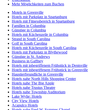
Mehr Möglichkeiten zum Buchen
Motels in Greenville
Hotels mit Parkplatz in Spartanburg
Hotels mit Fitnessbereich in Spartanburg
Familien in Columbia
Günstige in Columbia
Hotels mit Küchenzeile in Columbia
Strand in South Carolina
Golf in South Carolina
Hotels mit Küchenzeile in South Carolina
Hotels mit Parkplatz in Blythewood
Günstige in St. Andrews
Business in Gaffney
Hotels mit inbegriffenem Frühstück in Dentsville
Hotels mit inbegriffenem Frühstück in Greenville
Haustierfreundliche in Greenville
Hotels nahe North Hills Shopping Center
Hotels nahe The Big Apple
Hotels nahe Trustus Theatre
Hotels nahe Township Auditorium
Lake Wylie: Hotels
City View Hotels
Acapulco Hotels
Hotels nahe Fred W. Symmes Chapel