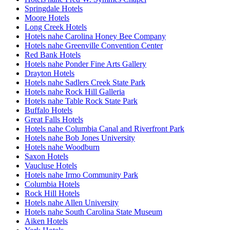
Springdale Hotels
Moore Hotels
Long Creek Hotels
Hotels nahe Carolina Honey Bee Company
Hotels nahe Greenville Convention Center
Red Bank Hotels
Hotels nahe Ponder Fine Arts Gallery
Drayton Hotels
Hotels nahe Sadlers Creek State Park
Hotels nahe Rock Hill Galleria
Hotels nahe Table Rock State Park
Buffalo Hotels
Great Falls Hotels
Hotels nahe Columbia Canal and Riverfront Park
Hotels nahe Bob Jones University
Hotels nahe Woodburn
Saxon Hotels
Vaucluse Hotels
Hotels nahe Irmo Community Park
Columbia Hotels
Rock Hill Hotels
Hotels nahe Allen University
Hotels nahe South Carolina State Museum
Aiken Hotels