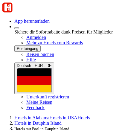
App herunterladen
Sichere dir Sofortrabatte dank Preisen für Mitglieder
Anmelden
Mehr zu Hotels.com Rewards
Posteingang
Reisen buchen
Hilfe
Deutsch · EUR · DE
Unterkunft registrieren
Meine Reisen
Feedback
Hotels in Alabama
Hotels in USA
Hotels
Hotels in Dauphin Island
Hotels mit Pool in Dauphin Island