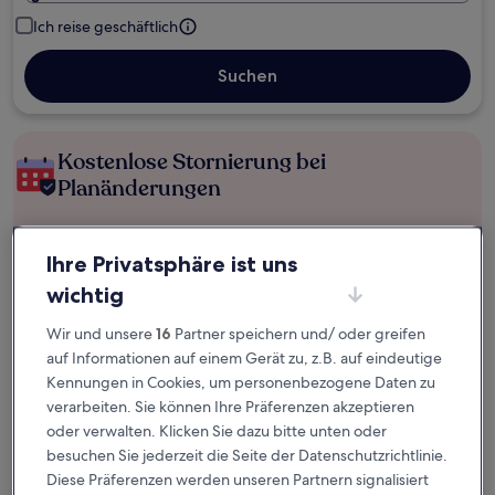
Ich reise geschäftlich
Suchen
Kostenlose Stornierung bei
Planänderungen
Verdiene Prämien für jede
Ihre Privatsphäre ist uns
wahrgenommene Übernachtung
wichtig
Mehr sparen mit Preisen für Mitglieder
Wir und unsere
16
Partner speichern und/ oder greifen
auf Informationen auf einem Gerät zu, z.B. auf eindeutige
Kennungen in Cookies, um personenbezogene Daten zu
verarbeiten. Sie können Ihre Präferenzen akzeptieren
Überprüfe die Preise für diese Daten
oder verwalten. Klicken Sie dazu bitte unten oder
besuchen Sie jederzeit die Seite der Datenschutzrichtlinie.
Heute
Morgen
Diese Präferenzen werden unseren Partnern signalisiert
6. Aug. - 7. Aug.
7. Aug. - 8. Aug.