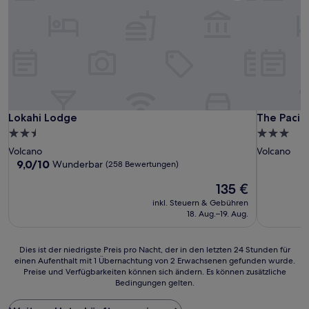
Lokahi Lodge
The Pacific
Lokahi Lodge
The Pacifi
2.5-
3.0-
Sterne-
Sterne-
Volcano
Volcano
Unterkunft
Unterkunf
9.0
9,0/10
Wunderbar
(258 Bewertungen)
von
Der
135 €
10,
Preis
Wunderbar,
inkl. Steuern & Gebühren
beträgt
(258
18. Aug.–19. Aug.
135 €
Bewertungen)
Dies
Dies ist der niedrigste Preis pro Nacht, der in den letzten 24 Stunden für
einen Aufenthalt mit 1 Übernachtung von 2 Erwachsenen gefunden wurde.
ist
Preise und Verfügbarkeiten können sich ändern. Es können zusätzliche
der
Bedingungen gelten.
niedrigste
Preis