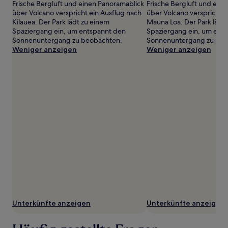
Bedingungen
Frische Bergluft und einen Panoramablick
Frische Bergluft und ein
gelten.
über Volcano verspricht ein Ausflug nach
über Volcano verspricht e
Kilauea. Der Park lädt zu einem
Mauna Loa. Der Park lädt
Spaziergang ein, um entspannt den
Spaziergang ein, um ent
Sonnenuntergang zu beobachten.
Sonnenuntergang zu beo
Weniger anzeigen
Weniger anzeigen
Unterkünfte anzeigen
Unterkünfte anzeigen