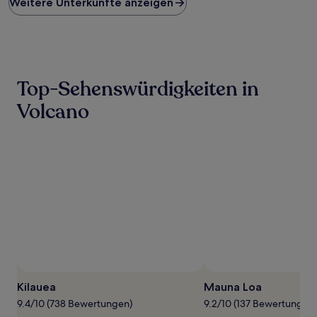
Weitere Unterkünfte anzeigen
pro
Nacht,
der
in
den
letzten
24 Stunden
Top-Sehenswürdigkeiten in
für
einen
Volcano
Aufenthalt
mit
1 Übernachtung
von
2 Erwachsenen
gefunden
wurde.
Preise
und
Verfügbarkeiten
können
sich
ändern.
Es
Kilauea
Mauna Loa
können
9.4/10 (738 Bewertungen)
9.2/10 (137 Bewertungen)
zusätzliche