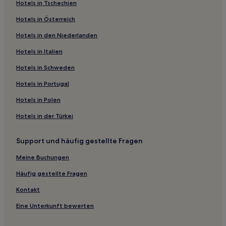
Hotels in Tschechien
5-Sterne-Hotels in Hana Forest Reserve
Hotels in Österreich
4-Sterne-Hotels in Palauea Beach
Hotels in den Niederlanden
4-Sterne-Hotels in Spencer Beach Park
Hotels in Italien
Hotels mit Pool in Hana Forest Reserve
Hotels mit Parkplatz in Insel Hawaii
Hotels in Schweden
Luxus in Insel Hawaii
Hotels in Portugal
Golf in Insel Hawaii
Hotels in Polen
Hotels mit Pool in Insel Hawaii
Hotels in der Türkei
Hotels mit Fitnessbereich in Insel Hawaii
Support und häufig gestellte Fragen
Familien in Insel Hawaii
Meine Buchungen
Strand in Hawaii
Luxus in Hawaii
Häufig gestellte Fragen
Hotels mit Küchenzeile in Hawaii
Kontakt
Golf in Hawaii
Eine Unterkunft bewerten
Familien in Hawaii