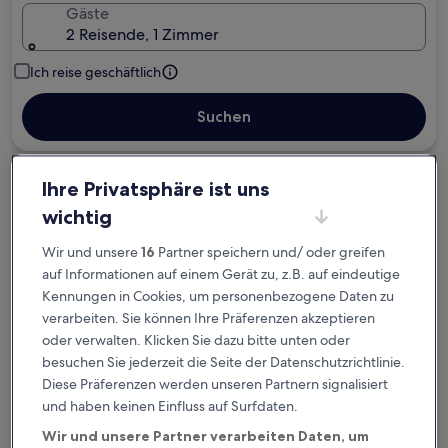
Gäste
2 Reisende, 1 Zimmer
Ich reise geschäftlich
Suchen
Ihre Privatsphäre ist uns
Kostenlose Stornierung bei
Planänderungen
wichtig
Wir und unsere
16
Partner speichern und/ oder greifen
Verdiene Prämien für jede
auf Informationen auf einem Gerät zu, z.B. auf eindeutige
wahrgenommene Übernachtung
Kennungen in Cookies, um personenbezogene Daten zu
verarbeiten. Sie können Ihre Präferenzen akzeptieren
oder verwalten. Klicken Sie dazu bitte unten oder
Mehr sparen mit Preisen für Mitglieder
besuchen Sie jederzeit die Seite der Datenschutzrichtlinie.
Diese Präferenzen werden unseren Partnern signalisiert
und haben keinen Einfluss auf Surfdaten.
Überprüfe die Preise für diese Daten
Wir und unsere Partner verarbeiten Daten, um