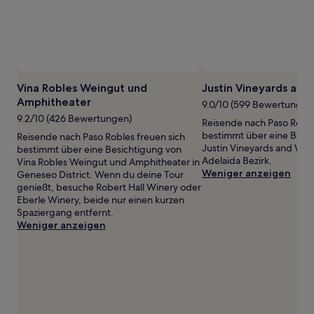
Preise
und
Verfügbarkeiten
können
sich
ändern.
Es
Vina Robles Weingut und
Justin Vineyards and
können
Amphitheater
9.0/10 (599 Bewertungen
zusätzliche
9.2/10 (426 Bewertungen)
Bedingungen
Reisende nach Paso Roble
gelten.
bestimmt über eine Besi
Reisende nach Paso Robles freuen sich
Justin Vineyards and Wine
bestimmt über eine Besichtigung von
Adelaida Bezirk.
Vina Robles Weingut und Amphitheater in
Weniger anzeigen
Geneseo District. Wenn du deine Tour
genießt, besuche Robert Hall Winery oder
Eberle Winery, beide nur einen kurzen
Spaziergang entfernt.
Weniger anzeigen