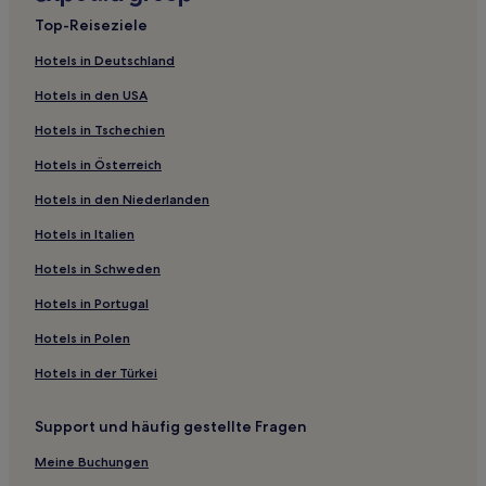
Luxus in Zentrales Tal
Top-Reiseziele
Familien in Cambria
Hotels in Deutschland
Hotels mit Küchenzeile in Pismo Beach
Hotels in den USA
Haustierfreundliche in Tulare
Hotels in Tschechien
Familien in Monterey Wine Country
Hotels in Österreich
Lgbtqia-Freundliche in Kalifornien
Hotels in den Niederlanden
Hotels mit Parkplatz in Kalifornien
Hotels in Italien
Hotels mit Fitnessbereich in Kalifornien
Haustierfreundliche in Kalifornien
Hotels in Schweden
Business in Kalifornien
Hotels in Portugal
Strand in San Luis Obispo
Hotels in Polen
Hotels mit Küchenzeile in San Luis Obispo
Hotels in der Türkei
Günstige in San Luis Obispo
Support und häufig gestellte Fragen
Hotels mit inbegriffenem Frühstück in San Luis Obispo
Meine Buchungen
Haustierfreundliche in San Luis Obispo