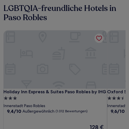
LGBTQIA-freundliche Hotels in
Paso Robles
Holiday Inn Express & Suites Paso Robles by IHG
Oxford Sui
Holiday Inn Express & Suites Paso Robles by IHG
Oxford Sui
Holiday Inn Express & Suites Paso Robles by IHG
Oxford Su
3.0-
3.5-
Sterne-
Sterne-
Innenstadt Paso Robles
Innenstadt 
Unterkunft
Unterkunf
9.4
9.6
9,4/10
9,6/10
Außergewöhnlich
A
(1.012 Bewertungen)
von
von
10,
10,
Außergewöhnlich,
Der
Außergewö
128 €