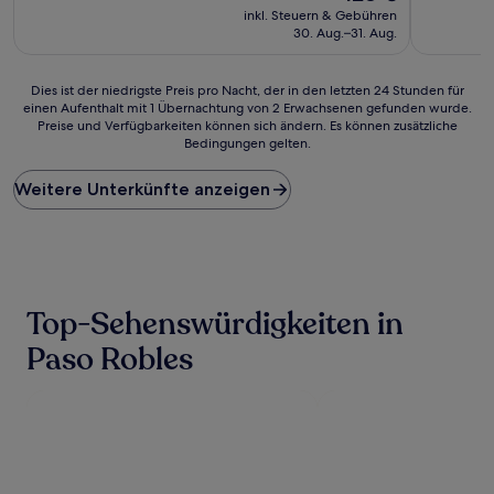
(1.012
Preis
(1.781
inkl. Steuern & Gebühren
Bewertungen)
beträgt
Bewertun
30. Aug.–31. Aug.
128 €
Dies
Dies ist der niedrigste Preis pro Nacht, der in den letzten 24 Stunden für
einen Aufenthalt mit 1 Übernachtung von 2 Erwachsenen gefunden wurde.
ist
Preise und Verfügbarkeiten können sich ändern. Es können zusätzliche
der
Bedingungen gelten.
niedrigste
Preis
Weitere Unterkünfte anzeigen
pro
Nacht,
der
in
den
letzten
24 Stunden
Top-Sehenswürdigkeiten in
für
einen
Paso Robles
Aufenthalt
mit
1 Übernachtung
von
2 Erwachsenen
gefunden
wurde.