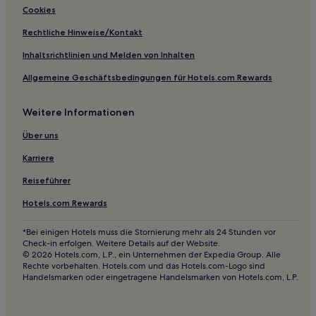
Hotels nahe Sand Dollar Beach
Cookies
Hotels nahe Piedras Blancas Lighthouse
Rechtliche Hinweise/Kontakt
Old Town Historic District: Hotels
Inhaltsrichtlinien und Melden von Inhalten
San Luis Obispo County: Hotels
Allgemeine Geschäftsbedingungen für Hotels.com Rewards
Gorda Hotels
Weitere Informationen
Hotels nahe West Hills Community College District
Hotels nahe Foxen Canyon Wine Trail
Über uns
Hotels nahe Weingut Edna Valley Vineyard
Karriere
Kettleman City Hotels
Reiseführer
Shell Beach: Hotels
Hotels.com Rewards
Hotels nahe Reservoir Canyon Trail
*Bei einigen Hotels muss die Stornierung mehr als 24 Stunden vor
Hotels nahe Jadebucht
Check-in erfolgen. Weitere Details auf der Website.
© 2026 Hotels.com, L.P., ein Unternehmen der Expedia Group. Alle
Lucia: Hotels
Rechte vorbehalten. Hotels.com und das Hotels.com-Logo sind
Handelsmarken oder eingetragene Handelsmarken von Hotels.com, L.P.
Avenal Hotels
Greenfield Hotels