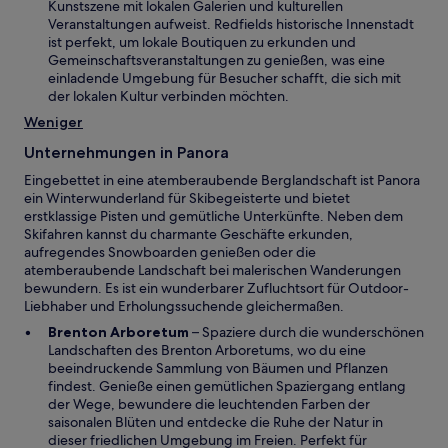
n
Kunstszene mit lokalen Galerien und kulturellen
n
e
e
Veranstaltungen aufweist. Redfields historische Innenstadt
e
n
i
ist perfekt, um lokale Boutiquen zu erkunden und
t
s
n
Gemeinschaftsveranstaltungen zu genießen, was eine
t
e
einladende Umgebung für Besucher schafft, die sich mit
e
m
der lokalen Kultur verbinden möchten.
r
n
Weniger
g
e
e
u
Unternehmungen in Panora
ö
e
f
Eingebettet in eine atemberaubende Berglandschaft ist Panora
n
f
ein Winterwunderland für Skibegeisterte und bietet
F
n
erstklassige Pisten und gemütliche Unterkünfte. Neben dem
e
e
Skifahren kannst du charmante Geschäfte erkunden,
n
t
aufregendes Snowboarden genießen oder die
s
atemberaubende Landschaft bei malerischen Wanderungen
t
bewundern. Es ist ein wunderbarer Zufluchtsort für Outdoor-
e
Liebhaber und Erholungssuchende gleichermaßen.
r
g
W
Brenton Arboretum
– Spaziere durch die wunderschönen
e
i
Landschaften des Brenton Arboretums, wo du eine
ö
r
beeindruckende Sammlung von Bäumen und Pflanzen
f
d
findest. Genieße einen gemütlichen Spaziergang entlang
f
i
der Wege, bewundere die leuchtenden Farben der
n
n
saisonalen Blüten und entdecke die Ruhe der Natur in
e
e
dieser friedlichen Umgebung im Freien. Perfekt für