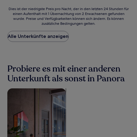
Dies
Dies ist der niedrigste Preis pro Nacht, der in den letzten 24 Stunden für
einen Aufenthalt mit 1 Übernachtung von 2 Erwachsenen gefunden
ist
wurde. Preise und Verfügbarkeiten können sich ändern. Es können
der
zusätzliche Bedingungen gelten.
niedrigste
Preis
Alle Unterkünfte anzeigen
pro
Nacht,
der
in
den
letzten
Probiere es mit einer anderen
24 Stunden
für
Unterkunft als sonst in Panora
einen
Aufenthalt
Suche nach haustierfreundlichen Unterkünften
mit
1 Übernachtung
von
2 Erwachsenen
gefunden
wurde.
Preise
und
Verfügbarkeiten