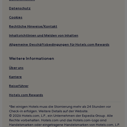
Jefferson Hotels
Datenschutz
Gray Hotels
Cookies
Patterson Hotels
Rechtliche Hinweise/Kontakt
Wiota Hotels
Inhaltsrichtlinien und Melden von Inhalten
Guthrie Center Hotels
Allgemeine Geschäftsbedingungen für Hotels.com Rewards
Hotels nahe Hausbarn
Weitere Informationen
Historic East Village: Hotels
Yale Hotels
Über uns
Hotels nahe Lake Anita
Karriere
Adair Hotels
Reiseführer
Luther Hotels
Hotels.com Rewards
Ogden Hotels
*Bei einigen Hotels muss die Stornierung mehr als 24 Stunden vor
Orient Hotels
Check-in erfolgen. Weitere Details auf der Website.
© 2026 Hotels.com, L.P., ein Unternehmen der Expedia Group. Alle
St. Marys Hotels
Rechte vorbehalten. Hotels.com und das Hotels.com-Logo sind
Handelsmarken oder eingetragene Handelsmarken von Hotels.com, L.P.