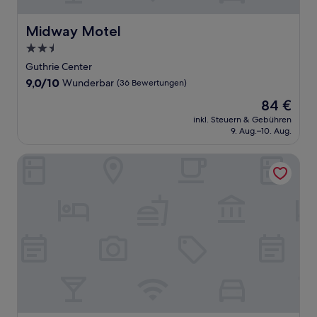
Midway Motel
Midway Motel
2.5-
Sterne-
Guthrie Center
Unterkunft
9.0
9,0/10
Wunderbar
(36 Bewertungen)
von
Der
84 €
10,
Preis
Wunderbar,
inkl. Steuern & Gebühren
beträgt
9. Aug.–10. Aug.
(36
84 €
Bewertungen)
Stuart Motor Lodge