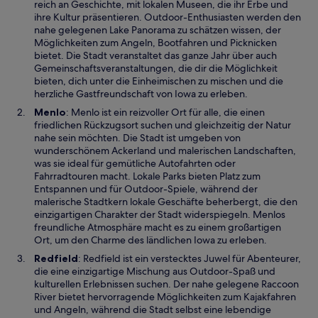
n
d
reich an Geschichte, mit lokalen Museen, die ihr Erbe und
e
i
ihre Kultur präsentieren. Outdoor-Enthusiasten werden den
t
n
nahe gelegenen Lake Panorama zu schätzen wissen, der
e
Möglichkeiten zum Angeln, Bootfahren und Picknicken
i
bietet. Die Stadt veranstaltet das ganze Jahr über auch
n
Gemeinschaftsveranstaltungen, die dir die Möglichkeit
e
bieten, dich unter die Einheimischen zu mischen und die
m
herzliche Gastfreundschaft von Iowa zu erleben.
n
W
Menlo
: Menlo ist ein reizvoller Ort für alle, die einen
e
i
friedlichen Rückzugsort suchen und gleichzeitig der Natur
u
r
nahe sein möchten. Die Stadt ist umgeben von
e
d
wunderschönem Ackerland und malerischen Landschaften,
n
i
was sie ideal für gemütliche Autofahrten oder
F
n
Fahrradtouren macht. Lokale Parks bieten Platz zum
e
e
Entspannen und für Outdoor-Spiele, während der
n
i
malerische Stadtkern lokale Geschäfte beherbergt, die den
s
n
einzigartigen Charakter der Stadt widerspiegeln. Menlos
t
e
freundliche Atmosphäre macht es zu einem großartigen
e
m
Ort, um den Charme des ländlichen Iowa zu erleben.
r
n
W
Redfield
: Redfield ist ein verstecktes Juwel für Abenteurer,
g
e
i
die eine einzigartige Mischung aus Outdoor-Spaß und
e
u
r
kulturellen Erlebnissen suchen. Der nahe gelegene Raccoon
ö
e
d
River bietet hervorragende Möglichkeiten zum Kajakfahren
f
n
i
und Angeln, während die Stadt selbst eine lebendige
f
F