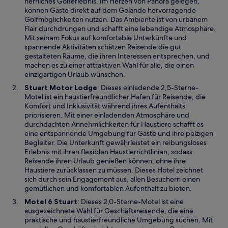
r
herrliches Golferlebnis. Im Herzen von Panora gelegen,
d
können Gäste direkt auf dem Gelände hervorragende
i
Golfmöglichkeiten nutzen. Das Ambiente ist von urbanem
n
Flair durchdrungen und schafft eine lebendige Atmosphäre.
e
Mit seinem Fokus auf komfortable Unterkünfte und
i
spannende Aktivitäten schätzen Reisende die gut
n
gestalteten Räume, die ihren Interessen entsprechen, und
e
machen es zu einer attraktiven Wahl für alle, die einen
m
einzigartigen Urlaub wünschen.
n
W
Stuart Motor Lodge
: Dieses einladende 2,5-Sterne-
e
i
Motel ist ein haustierfreundlicher Hafen für Reisende, die
u
r
Komfort und Inklusivität während ihres Aufenthalts
e
d
priorisieren. Mit einer einladenden Atmosphäre und
n
i
durchdachten Annehmlichkeiten für Haustiere schafft es
F
n
eine entspannende Umgebung für Gäste und ihre pelzigen
e
e
Begleiter. Die Unterkunft gewährleistet ein reibungsloses
n
i
Erlebnis mit ihren flexiblen Haustierrichtlinien, sodass
s
n
Reisende ihren Urlaub genießen können, ohne ihre
t
e
Haustiere zurücklassen zu müssen. Dieses Hotel zeichnet
e
m
sich durch sein Engagement aus, allen Besuchern einen
r
n
gemütlichen und komfortablen Aufenthalt zu bieten.
g
e
W
Motel 6 Stuart
: Dieses 2,0-Sterne-Motel ist eine
e
u
i
ausgezeichnete Wahl für Geschäftsreisende, die eine
ö
e
r
praktische und haustierfreundliche Umgebung suchen. Mit
f
n