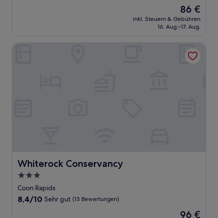
von
Der
86 €
10,
Preis
(193
inkl. Steuern & Gebühren
beträgt
16. Aug.–17. Aug.
Bewertungen)
86 €
Whiterock Conservancy
Whiterock Conservancy
Whiterock Conservancy
3.0-
Sterne-
Coon Rapids
Unterkunft
8.4
8,4/10
Sehr gut
(13 Bewertungen)
von
Der
96 €
10,