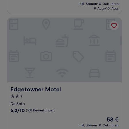
Preis
Sehr
inkl. Steuern & Gebühren
beträgt
9. Aug.–10. Aug.
gut,
96 €
(13
Bewertungen)
Edgetowner Motel
Edgetowner Motel
Edgetowner Motel
2.5-
Sterne-
De Soto
Unterkunft
6.2
6,2/10
(168 Bewertungen)
von
Der
58 €
10,
Preis
(168
inkl. Steuern & Gebühren
beträgt