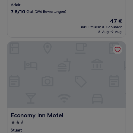
Sterne-
Adair
Unterkunft
7.8
7,8/10
Gut
(296 Bewertungen)
von
Der
47 €
10,
Preis
Gut,
inkl. Steuern & Gebühren
beträgt
8. Aug.–9. Aug.
(296
47 €
Bewertungen)
Economy Inn Motel
Economy Inn Motel
Economy Inn Motel
2.5-
Sterne-
Stuart