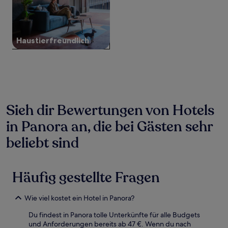
können
sich
ändern.
Es
Haustier­freundlich
können
zusätzliche
Bedingungen
gelten.
Sieh dir Bewertungen von Hotels
in Panora an, die bei Gästen sehr
beliebt sind
Häufig gestellte Fragen
Wie viel kostet ein Hotel in Panora?
Du findest in Panora tolle Unterkünfte für alle Budgets
und Anforderungen bereits ab 47 €. Wenn du nach