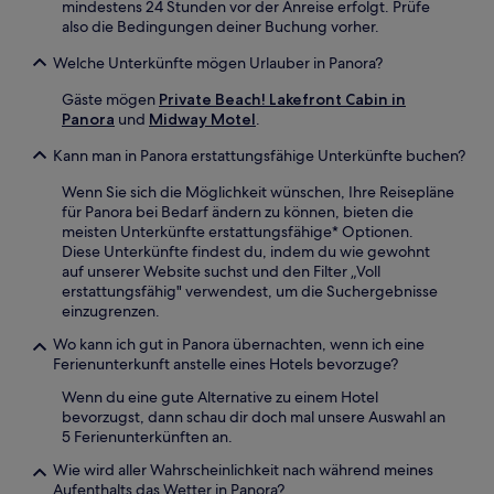
mindestens 24 Stunden vor der Anreise erfolgt. Prüfe
also die Bedingungen deiner Buchung vorher.
Welche Unterkünfte mögen Urlauber in Panora?
Gäste mögen
Private Beach! Lakefront Cabin in
Panora
und
Midway Motel
.
Kann man in Panora erstattungsfähige Unterkünfte buchen?
Wenn Sie sich die Möglichkeit wünschen, Ihre Reisepläne
für Panora bei Bedarf ändern zu können, bieten die
meisten Unterkünfte erstattungsfähige* Optionen.
Diese Unterkünfte findest du, indem du wie gewohnt
auf unserer Website suchst und den Filter „Voll
erstattungsfähig" verwendest, um die Suchergebnisse
einzugrenzen.
Wo kann ich gut in Panora übernachten, wenn ich eine
Ferienunterkunft anstelle eines Hotels bevorzuge?
Wenn du eine gute Alternative zu einem Hotel
bevorzugst, dann schau dir doch mal unsere Auswahl an
5 Ferienunterkünften an.
Wie wird aller Wahrscheinlichkeit nach während meines
Aufenthalts das Wetter in Panora?