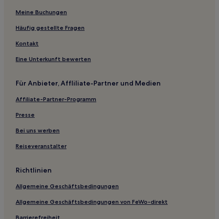
Halbur Hotels
Meine Buchungen
Hotels nahe Mahanay Memorial Carillon Tower
Häufig gestellte Fragen
Hotels nahe RVP~1875 Historic Furniture Shop & Museum
Kontakt
Dayton Hotels
Eine Unterkunft bewerten
Madison County: Hotels
Für Anbieter, Affliliate-Partner und Medien
Iowa: Hotels
Affiliate-Partner-Programm
Coon Rapids Hotels
Kelley Hotels
Presse
Sherman Hill: Hotels
Bei uns werben
Elk Horn Hotels
Reiseveranstalter
Bridgewater Hotels
Richtlinien
Hotels nahe Merle Hay Mall
Allgemeine Geschäftsbedingungen
Hotels nahe Iowa State University
Allgemeine Geschäftsbedingungen von FeWo-direkt
Jamaica Hotels
Fontanelle Hotels
Barrierefreiheit