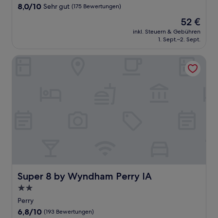
Unterkunft
8.0
8,0/10
Sehr gut
(175 Bewertungen)
von
Der
52 €
10,
Preis
Sehr
inkl. Steuern & Gebühren
beträgt
1. Sept.–2. Sept.
gut,
52 €
(175
Bewertungen)
Super 8 by Wyndham Perry IA
Super 8 by Wyndham Perry IA
Super 8 by Wyndham Perry IA
2.0-
Sterne-
Perry
Unterkunft
6.8
6,8/10
(193 Bewertungen)