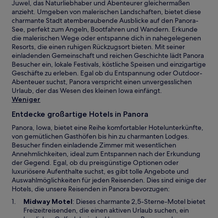
Juwel, das Naturliebhaber und Abenteurer gleichermaßen
anzieht. Umgeben von malerischen Landschaften, bietet diese
charmante Stadt atemberaubende Ausblicke auf den Panora-
See, perfekt zum Angeln, Bootfahren und Wandern. Erkunde
die malerischen Wege oder entspanne dich in nahegelegenen
Resorts, die einen ruhigen Rückzugsort bieten. Mit seiner
einladenden Gemeinschaft und reichen Geschichte lädt Panora
Besucher ein, lokale Festivals, köstliche Speisen und einzigartige
Geschäfte zu erleben. Egal ob du Entspannung oder Outdoor-
Abenteuer suchst, Panora verspricht einen unvergesslichen
Urlaub, der das Wesen des kleinen Iowa einfängt.
Weniger
Entdecke großartige Hotels in Panora
Panora, Iowa, bietet eine Reihe komfortabler Hotelunterkünfte,
von gemütlichen Gasthöfen bis hin zu charmanten Lodges.
Besucher finden einladende Zimmer mit wesentlichen
Annehmlichkeiten, ideal zum Entspannen nach der Erkundung
der Gegend. Egal, ob du preisgünstige Optionen oder
luxuriösere Aufenthalte suchst, es gibt tolle Angebote und
Auswahlmöglichkeiten für jeden Reisenden. Dies sind einige der
Hotels, die unsere Reisenden in Panora bevorzugen:
W
Midway Motel
: Dieses charmante 2,5-Sterne-Motel bietet
i
Freizeitreisenden, die einen aktiven Urlaub suchen, ein