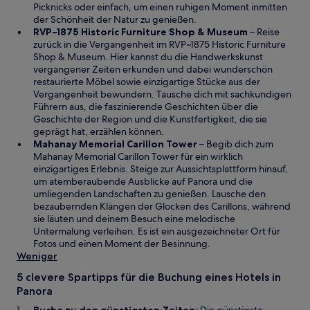
t
i
Picknicks oder einfach, um einen ruhigen Moment inmitten
n
der Schönheit der Natur zu genießen.
e
W
RVP~1875 Historic Furniture Shop & Museum
– Reise
m
i
zurück in die Vergangenheit im RVP~1875 Historic Furniture
n
r
Shop & Museum. Hier kannst du die Handwerkskunst
e
d
vergangener Zeiten erkunden und dabei wunderschön
u
i
restaurierte Möbel sowie einzigartige Stücke aus der
e
n
Vergangenheit bewundern. Tausche dich mit sachkundigen
n
e
Führern aus, die faszinierende Geschichten über die
F
i
Geschichte der Region und die Kunstfertigkeit, die sie
e
n
geprägt hat, erzählen können.
n
W
e
Mahanay Memorial Carillon Tower
– Begib dich zum
s
i
m
Mahanay Memorial Carillon Tower für ein wirklich
t
r
n
einzigartiges Erlebnis. Steige zur Aussichtsplattform hinauf,
e
d
e
um atemberaubende Ausblicke auf Panora und die
r
i
u
umliegenden Landschaften zu genießen. Lausche den
g
n
e
bezaubernden Klängen der Glocken des Carillons, während
e
e
n
sie läuten und deinem Besuch eine melodische
ö
i
F
Untermalung verleihen. Es ist ein ausgezeichneter Ort für
f
n
e
Fotos und einen Moment der Besinnung.
f
e
n
Weniger
n
m
s
5 clevere Spartipps für die Buchung eines Hotels in
e
n
t
Panora
t
e
e
u
r