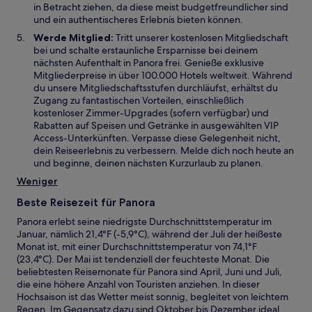
in Betracht ziehen, da diese meist budgetfreundlicher sind
und ein authentischeres Erlebnis bieten können.
Werde Mitglied:
Tritt unserer kostenlosen Mitgliedschaft
bei und schalte erstaunliche Ersparnisse bei deinem
nächsten Aufenthalt in Panora frei. Genieße exklusive
Mitgliederpreise in über 100.000 Hotels weltweit. Während
du unsere Mitgliedschaftsstufen durchläufst, erhältst du
Zugang zu fantastischen Vorteilen, einschließlich
kostenloser Zimmer-Upgrades (sofern verfügbar) und
Rabatten auf Speisen und Getränke in ausgewählten VIP
Access-Unterkünften. Verpasse diese Gelegenheit nicht,
dein Reiseerlebnis zu verbessern. Melde dich noch heute an
und beginne, deinen nächsten Kurzurlaub zu planen.
Weniger
Beste Reisezeit für Panora
Panora erlebt seine niedrigste Durchschnittstemperatur im
Januar, nämlich 21,4°F (-5,9°C), während der Juli der heißeste
Monat ist, mit einer Durchschnittstemperatur von 74,1°F
(23,4°C). Der Mai ist tendenziell der feuchteste Monat. Die
beliebtesten Reisemonate für Panora sind April, Juni und Juli,
die eine höhere Anzahl von Touristen anziehen. In dieser
Hochsaison ist das Wetter meist sonnig, begleitet von leichtem
Regen. Im Gegensatz dazu sind Oktober bis Dezember ideal,