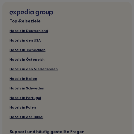
Hotels mit Küchenzeile in Ames
Hotels mit inbegriffenem Frühstück in Denison
Top-Reiseziele
Haustierfreundliche in Waterloo
Hotels in Deutschland
Hotels mit inbegriffenem Frühstück in Waterloo
Hotels in den USA
Günstige in Waterloo
Hotels in Tschechien
Günstige in Ottumwa
Hotels in Österreich
Günstige in East Central Iowa
Hotels in den Niederlanden
Günstige in Osceola
Familien in Newton
Hotels in Italien
Günstige in Oskaloosa
Hotels in Schweden
Hotels mit Parkplatz in Oskaloosa
Hotels in Portugal
Hotels mit inbegriffenem Frühstück in Clive
Hotels in Polen
Familien in Clive
Hotels in der Türkei
Familien in Carter Lake
Support und häufig gestellte Fragen
Van Meter Hotels