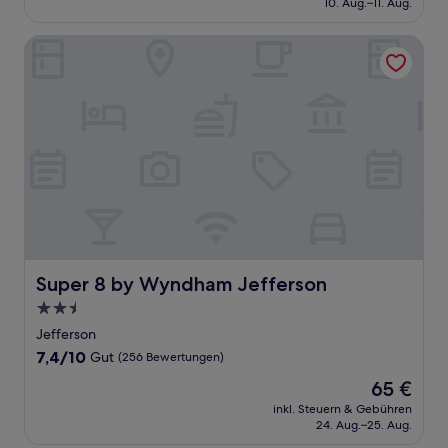
10. Aug.–11. Aug.
Bewertungen)
58 €
Super 8 by Wyndham Jefferson
Super 8 by Wyndham Jefferson
Super 8 by Wyndham Jefferson
2.5-
Sterne-
Jefferson
Unterkunft
7.4
7,4/10
Gut
(256 Bewertungen)
von
Der
65 €
10,
Preis
Gut,
inkl. Steuern & Gebühren
beträgt
24. Aug.–25. Aug.
(256
65 €
Bewertungen)