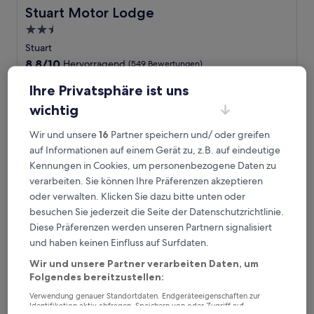
Stuart Motor Lodge
Stuart Motor Lodge
2.5-
Sterne-
Stuart
Unterkunft
8.8
8,8/10
Hervorragend
(549 Bewertungen)
von
Der
73 €
10,
Ihre Privatsphäre ist uns
Preis
Hervorragend,
inkl. Steuern & Gebühren
wichtig
beträgt
1. Sept.–2. Sept.
(549
73 €
Bewertungen)
Wir und unsere
16
Partner speichern und/ oder greifen
AmericInn by Wyndham Stuart
auf Informationen auf einem Gerät zu, z.B. auf eindeutige
Kennungen in Cookies, um personenbezogene Daten zu
verarbeiten. Sie können Ihre Präferenzen akzeptieren
oder verwalten. Klicken Sie dazu bitte unten oder
besuchen Sie jederzeit die Seite der Datenschutzrichtlinie.
Diese Präferenzen werden unseren Partnern signalisiert
und haben keinen Einfluss auf Surfdaten.
Wir und unsere Partner verarbeiten Daten, um
Folgendes bereitzustellen:
Verwendung genauer Standortdaten. Endgeräteeigenschaften zur
AmericInn by Wyndham Stuart
AmericInn by Wyndham Stuart
Identifikation aktiv abfragen. Speichern von oder Zugriff auf