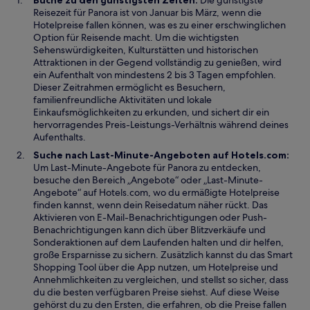
Buche zu den günstigsten Zeiten:
Die günstigste
e
g
Reisezeit für Panora ist von Januar bis März, wenn die
n
e
Hotelpreise fallen können, was es zu einer erschwinglichen
F
ö
Option für Reisende macht. Um die wichtigsten
e
f
Sehenswürdigkeiten, Kulturstätten und historischen
n
f
Attraktionen in der Gegend vollständig zu genießen, wird
s
n
ein Aufenthalt von mindestens 2 bis 3 Tagen empfohlen.
t
e
Dieser Zeitrahmen ermöglicht es Besuchern,
e
t
familienfreundliche Aktivitäten und lokale
r
Einkaufsmöglichkeiten zu erkunden, und sichert dir ein
g
hervorragendes Preis-Leistungs-Verhältnis während deines
e
Aufenthalts.
ö
Suche nach Last-Minute-Angeboten auf Hotels.com:
f
Um Last-Minute-Angebote für Panora zu entdecken,
f
besuche den Bereich „Angebote“ oder „Last-Minute-
n
Angebote“ auf Hotels.com, wo du ermäßigte Hotelpreise
e
finden kannst, wenn dein Reisedatum näher rückt. Das
t
Aktivieren von E-Mail-Benachrichtigungen oder Push-
Benachrichtigungen kann dich über Blitzverkäufe und
Sonderaktionen auf dem Laufenden halten und dir helfen,
große Ersparnisse zu sichern. Zusätzlich kannst du das Smart
Shopping Tool über die App nutzen, um Hotelpreise und
Annehmlichkeiten zu vergleichen, und stellst so sicher, dass
du die besten verfügbaren Preise siehst. Auf diese Weise
gehörst du zu den Ersten, die erfahren, ob die Preise fallen