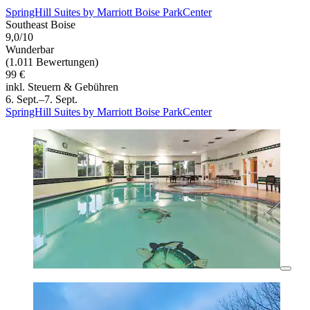
SpringHill Suites by Marriott Boise ParkCenter
Southeast Boise
9,0/10
Wunderbar
(1.011 Bewertungen)
99 €
inkl. Steuern & Gebühren
6. Sept.–7. Sept.
SpringHill Suites by Marriott Boise ParkCenter