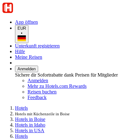
App öffnen
EUR
•
Unterkunft registrieren
Hilfe
Meine Reisen
Anmelden
Sichere dir Sofortrabatte dank Preisen für Mitglieder
Anmelden
Mehr zu Hotels.com Rewards
Reisen buchen
Feedback
Hotels
Hotels mit Küchenzeile in Boise
Hotels in Boise
Hotels in Idaho
Hotels in USA
Hotels