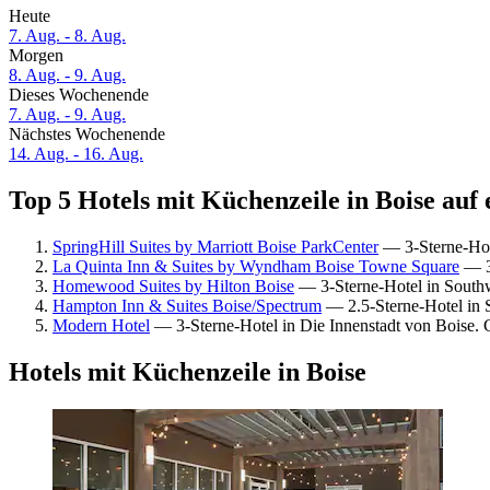
Heute
7. Aug. - 8. Aug.
Morgen
8. Aug. - 9. Aug.
Dieses Wochenende
7. Aug. - 9. Aug.
Nächstes Wochenende
14. Aug. - 16. Aug.
Top 5 Hotels mit Küchenzeile in Boise auf 
SpringHill Suites by Marriott Boise ParkCenter
— 3-Sterne-Hot
La Quinta Inn & Suites by Wyndham Boise Towne Square
— 3-
Homewood Suites by Hilton Boise
— 3-Sterne-Hotel in South
Hampton Inn & Suites Boise/Spectrum
— 2.5-Sterne-Hotel in 
Modern Hotel
— 3-Sterne-Hotel in Die Innenstadt von Boise.
Hotels mit Küchenzeile in Boise