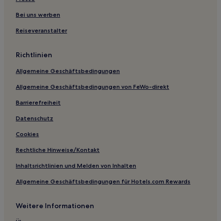
Hotels mit inbegriffenem Frühstück in Alexandria
Lgbtqia-Freundliche in Alexandria
Bei uns werben
Gaylord Hotels
Reiseveranstalter
Hotels nahe Shenandoah University
Richtlinien
Hotels nahe Notaviva Vineyards
Allgemeine Geschäftsbedingungen
Hotels nahe FBI Academy
Allgemeine Geschäftsbedingungen von FeWo-direkt
Hotels nahe Station Crystal City
Barrierefreiheit
Hotels nahe Cobbler Mountain Cellars
Rosslyn: Hotels
Datenschutz
Occoquan Hotels
Cookies
Hotels nahe Water Mine Family Swimmin' Hole
Rechtliche Hinweise/Kontakt
Addison Heights: Hotels
Inhaltsrichtlinien und Melden von Inhalten
Hotels nahe Mary's Rock Summit Trailhead
Allgemeine Geschäftsbedingungen für Hotels.com Rewards
Hotels nahe Fashion Center at Pentagon City
Weitere Informationen
Hotels nahe Reston Town Center