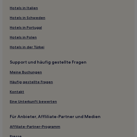
Hotels in Italien
Hotels mit inbegriffenem Frühstück in Vienna
Familien in Vienna
Hotels in Schweden
Hotels mit Parkplatz in Vienna
Hotels in Portugal
Haustierfreundliche in Dulles Town Center
Hotels in Polen
Haustierfreundliche in Orange
Hotels in der Türkei
Haustierfreundliche in Virginia
Support und häufig gestellte Fragen
Günstige in Virginia
Meine Buchungen
Hotels mit Pool in Virginia
Familien in Ashburn
Häufig gestellte Fragen
Haustierfreundliche in Crystal City
Kontakt
Hotels mit Fitnessbereich in Fairfax County
Eine Unterkunft bewerten
Günstige in Winchester
Für Anbieter, Affliliate-Partner und Medien
Familien in Ashland
Affiliate-Partner-Programm
Haustierfreundliche in Springfield
Presse