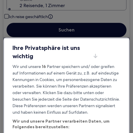
2 Reisende, 1 Zimmer
Ich reise geschäftlich
Suchen
Ihre Privatsphäre ist uns
Kostenlose Stornierung bei
wichtig
Planänderungen
Wir und unsere
16
Partner speichern und/ oder greifen
Verdiene Prämien für jede
auf Informationen auf einem Gerät zu, z.B. auf eindeutige
Kennungen in Cookies, um personenbezogene Daten zu
wahrgenommene Übernachtung
verarbeiten. Sie können Ihre Präferenzen akzeptieren
oder verwalten. Klicken Sie dazu bitte unten oder
Mehr sparen mit Preisen für Mitglieder
besuchen Sie jederzeit die Seite der Datenschutzrichtlinie.
Diese Präferenzen werden unseren Partnern signalisiert
und haben keinen Einfluss auf Surfdaten.
Überprüfe die Preise für diese Daten
Wir und unsere Partner verarbeiten Daten, um
Folgendes bereitzustellen: