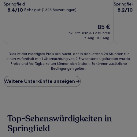
Sterne-
Sterne-
Springfield
Springfield
Unterkunft
Unterkunf
8.4
8.2
8,4/10
8,2/10
Sehr gut
S
(1.325 Bewertungen)
von
von
10,
10,
Sehr
Der
Sehr
85 €
gut,
Preis
gut,
inkl. Steuern & Gebühren
(1.325
beträgt
(1.638
9. Aug.–10. Aug.
Bewertungen)
85 €
Bewertun
Dies
Dies ist der niedrigste Preis pro Nacht, der in den letzten 24 Stunden für
einen Aufenthalt mit 1 Übernachtung von 2 Erwachsenen gefunden wurde.
ist
Preise und Verfügbarkeiten können sich ändern. Es können zusätzliche
der
Bedingungen gelten.
niedrigste
Preis
Weitere Unterkünfte anzeigen
pro
Nacht,
der
in
den
letzten
24 Stunden
Top-Sehenswürdigkeiten in
für
einen
Springfield
Aufenthalt
mit