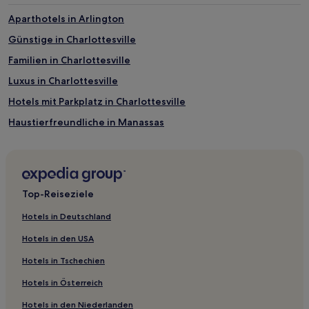
Aparthotels in Arlington
Günstige in Charlottesville
Familien in Charlottesville
Luxus in Charlottesville
Hotels mit Parkplatz in Charlottesville
Haustierfreundliche in Manassas
Haustierfreundliche in Nordvirginia
Hotels mit Parkplatz in Nordvirginia
Günstige in Nordvirginia
Top-Reiseziele
Hotels mit Küchenzeile in Nordvirginia
Hotels in Deutschland
Hotels mit Pool in Nordvirginia
Hotels in den USA
Hotels mit WLAN in Nordvirginia
Hotels in Tschechien
Hotels mit inbegriffenem Frühstück in Chantilly
Hotels in Österreich
Business in Addison Heights
Hotels in den Niederlanden
Haustierfreundliche in Vienna