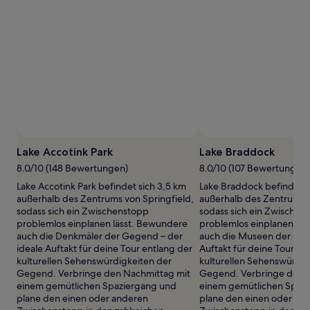
1 Übernachtung
von
2 Erwachsenen
gefunden
wurde.
Preise
und
Verfügbarkeiten
können
sich
ändern.
Es
Lake Accotink Park
Lake Braddock
können
8.0/10 (148 Bewertungen)
8.0/10 (107 Bewertungen)
zusätzliche
Bedingungen
Lake Accotink Park befindet sich 3,5 km
Lake Braddock befindet s
gelten.
außerhalb des Zentrums von Springfield,
außerhalb des Zentrums 
sodass sich ein Zwischenstopp
sodass sich ein Zwischen
problemlos einplanen lässt. Bewundere
problemlos einplanen lä
auch die Denkmäler der Gegend – der
auch die Museen der Geg
ideale Auftakt für deine Tour entlang der
Auftakt für deine Tour en
kulturellen Sehenswürdigkeiten der
kulturellen Sehenswürdig
Gegend. Verbringe den Nachmittag mit
Gegend. Verbringe den 
einem gemütlichen Spaziergang und
einem gemütlichen Spaz
plane den einen oder anderen
plane den einen oder an